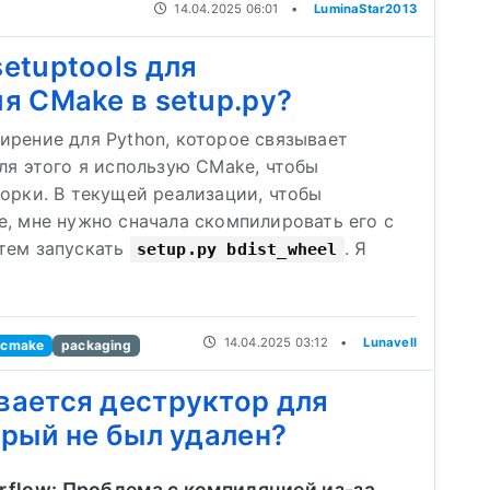
14.04.2025 06:01
•
LuminaStar2013
etuptools для
я CMake в setup.py?
ирение для Python, которое связывает
ля этого я использую CMake, чтобы
орки. В текущей реализации, чтобы
, мне нужно сначала скомпилировать его с
тем запускать
. Я
setup.py bdist_wheel
14.04.2025 03:12
•
Lunavell
cmake
packaging
ается деструктор для
орый не был удален?
rflow: Проблема с компиляцией из-за