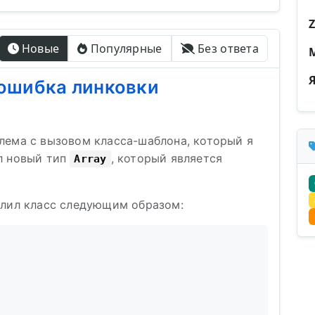
Z
Новые
Популярные
Без ответа
ошибка линковки
лема с вызовом класса-шаблона, который я
л новый тип
, который является
Array
елил класс следующим образом: