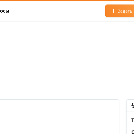
росы
Задать