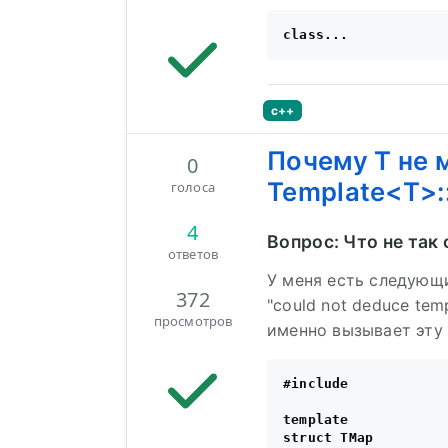
c++
Почему T не 
0
Template<T>:
голоса
4
Вопрос: Что не так
ответов
У меня есть следующ
372
"could not deduce tem
просмотров
именно вызывает эту 
#include 

template

struct TMap
