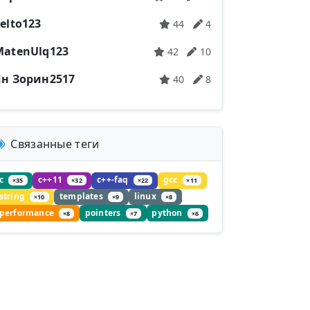
elto123
44
4
MatenUlq123
42
10
Ян Зорин2517
40
8
Связанные теги
c
c++11
c++-faq
gcc
×35
×32
×22
×11
string
templates
linux
×10
×9
×8
performance
pointers
python
×8
×7
×6