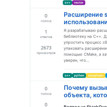
c++
vector
Расширение s
0
использовани
голоса
Я разрабатываю расш
1
библиотеку на C++. Д
ответов
упростить процесс сб
2673
упаковать расширение
просмотров
помощью CMake, а за
уверен, что...
c++
python
setuptools
Почему вызыв
0
объекта, кот
голоса
0
Вопрос на StackOve