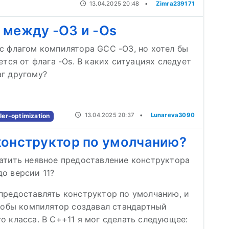
13.04.2025 20:48
•
Zimra239171
 между -O3 и -Os
с флагом компилятора GCC -O3, но хотел бы
ется от флага -Os. В каких ситуациях следует
аг другому?
13.04.2025 20:37
•
Lunareva3090
ler-optimization
конструктор по умолчанию?
ратить неявное предоставление конструктора
о версии 11?
предоставлять конструктор по умолчанию, и
чтобы компилятор создавал стандартный
о класса. В C++11 я мог сделать следующее: