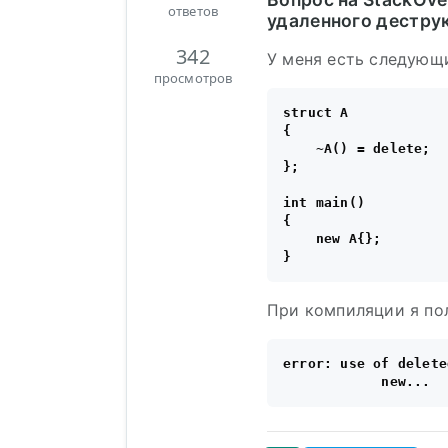
ответов
удаленного дестру
342
У меня есть следующ
просмотров
struct A

{

    ~A() = delete;

};

int main()

{

    new A{};

При компиляции я по
error: use of delete