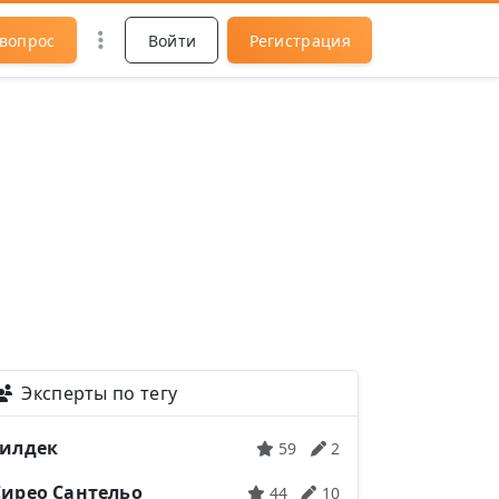
 вопрос
Войти
Регистрация
Эксперты по тегу
Тилдек
59
2
Сирео Сантельо
44
10