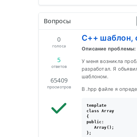
Вопросы
C++ шаблон, 
0
голоса
Описание проблемы:
5
У меня возникла проб
ответов
разработал. Я объяви
шаблоном.
65409
просмотров
В .hpp файле я опред
template 

class Array

{

public:

   Array();
