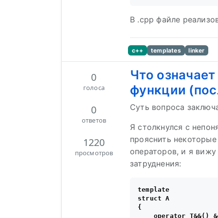
В .cpp файле реализов
c++
templates
linker
Что означает
0
функции (по
голоса
Суть вопроса заключ
0
ответов
Я столкнулся с непон
прояснить некоторые
1220
операторов, и я виж
просмотров
затруднения:
template

struct A

{
