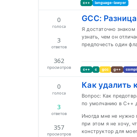
c++
language-lawyer
GCC: Разница
0
голоса
Я достаточно знаком 
узнать, чем он отлича
3
предпочесть один фл
ответов
362
просмотров
c++
c
gcc
g++
compi
Как удалить 
0
голоса
Вопрос: Как предотв
по умолчанию в C++ д
3
ответов
Иногда мне не нужно 
при этом я не хочу, 
357
конструктор для моег
просмотров