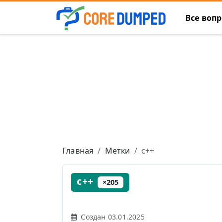
Все воп
Главная
Метки
c++
c++
×205
Создан 03.01.2025