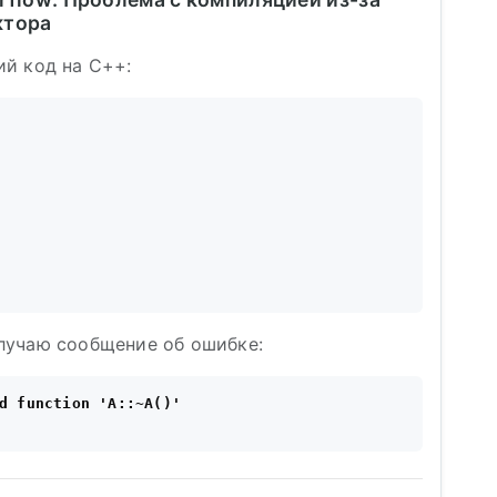
ктора
ий код на C++:
лучаю сообщение об ошибке:
d function 'A::~A()'
