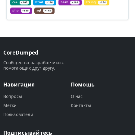
c++
html
bash
string
×205
×186
×164
×154
php
sql
×150
×148
CoreDumped
Сообщество разработчиков,
помогающих друг другу.
Навигация
Помощь
Вопросы
О нас
Метки
Контакты
Пользователи
Подписывайтесь