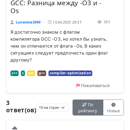
GCC: Разница между -O3 и -
Os
365
Lunareva3090
13.04.2025 20:37
•
Я достаточно знаком с флагом
компилятора GCC -O3, но хотел бы узнать,
чем он отличается от флага -Os. В каких
ситуациях следует предпочесть один флаг
другому?
c++
c
gcc
g++
compiler-optimization
Пожаловаться
3
По
ответ(ов)
рейтингу
Новые