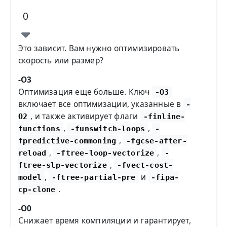
0
Это зависит. Вам нужно оптимизировать
скорость или размер?
-O3
Оптимизация еще больше. Ключ
-O3
включает все оптимизации, указанные в
-
, и также активирует флаги
O2
-finline-
,
,
functions
-funswitch-loops
-
,
fpredictive-commoning
-fgcse-after-
,
,
reload
-ftree-loop-vectorize
-
,
ftree-slp-vectorize
-fvect-cost-
,
и
model
-ftree-partial-pre
-fipa-
.
cp-clone
-O0
Снижает время компиляции и гарантирует,