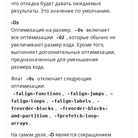
что отладка будет давать ожидаемые
результаты. Это значение по умолчанию.
-Os
Оптимизация на размер.
включает
-Os
все оптимизации
, которые обычно не
-O2
увеличивают размер кода. Кроме того,
выполняет дополнительные оптимизации,
предназначенные для уменьшения
размера кода.
Флаг
отключает следующие
-Os
оптимизации:
,
,
-falign-functions
-falign-jumps
-
,
,
falign-loops
-falign-labels
-
,
freorder-blocks
-freorder-blocks-
,
and-partition
-fprefetch-loop-
.
arrays
На самом деле,
-O
является сокращением