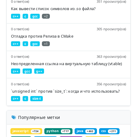
0 ответ(ов)
351 просмотр(ов)
Как вывести список символов из .so файла?
c++
c
gcc
+2
0 ответ(ов)
305 просмотр(ов)
Отладка против Релиза в CMake
c++
c
gcc
+1
0 ответ(ов)
363 просмотр(ов)
Неопределенная ссылка на виртуальную таблицу (vtable)
c++
gcc
g++
0 ответ(ов)
356 просмотр(ов)
`unsigned int` против `size_t`: когда и что использовать?
c++
c
size-t
Популярные метки
javascript
python
java
css
×724
×717
×462
×211