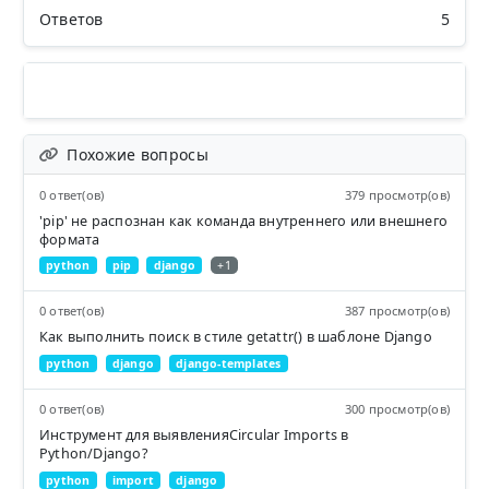
Ответов
5
Похожие вопросы
0 ответ(ов)
379 просмотр(ов)
'pip' не распознан как командa внутреннего или внешнего
формата
python
pip
django
+1
0 ответ(ов)
387 просмотр(ов)
Как выполнить поиск в стиле getattr() в шаблоне Django
python
django
django-templates
0 ответ(ов)
300 просмотр(ов)
Инструмент для выявленияCircular Imports в
Python/Django?
python
import
django