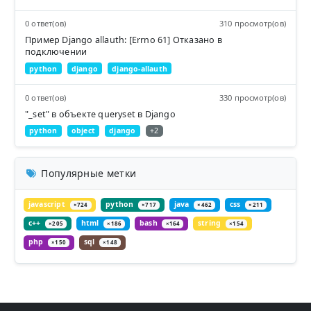
0 ответ(ов)
310 просмотр(ов)
Пример Django allauth: [Errno 61] Отказано в
подключении
python
django
django-allauth
0 ответ(ов)
330 просмотр(ов)
"_set" в объекте queryset в Django
python
object
django
+2
Популярные метки
javascript
python
java
css
×724
×717
×462
×211
c++
html
bash
string
×205
×186
×164
×154
php
sql
×150
×148