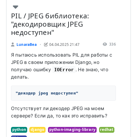
PIL / JPEG библиотека:
"декодировщик JPEG
недоступен"
336
LunaraBea
04.04.2025 21:47
•
Я пытаюсь использовать PIL для работы с
JPEG в своем приложении Django, но
получаю ошибку
. Не знаю, что
IOError
делать.
"декодер jpeg недоступен"
Отсутствует ли декодер JPEG на моем
сервере? Если да, то как это исправить?
python
django
python-imaging-library
redhat