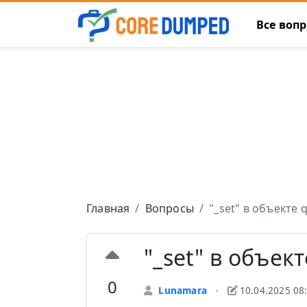
Все воп
Главная
Вопросы
"_set" в объекте 
"_set" в объек
0
Lunamara
10.04.2025 08
•