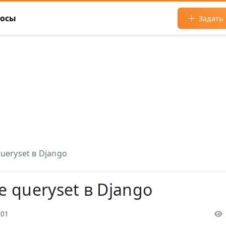
росы
Задать
queryset в Django
те queryset в Django
:01