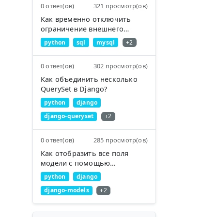
0 ответ(ов)
321 просмотр(ов)
Как временно отключить
ограничение внешнего
ключа в MySQL?
python
sql
mysql
+2
0 ответ(ов)
302 просмотр(ов)
Как объединить несколько
QuerySet в Django?
python
django
django-queryset
+2
0 ответ(ов)
285 просмотр(ов)
Как отобразить все поля
модели с помощью
ModelSerializer?
python
django
django-models
+2