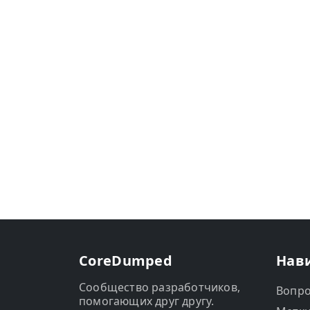
CoreDumped
Нав
Сообщество разработчиков,
Вопр
помогающих друг другу.