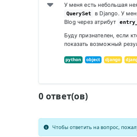
У меня есть небольшая н
в Django. У мен
QuerySet
Blog через атрибут
entry
Буду признателен, если к
показать возможный резул
python
object
django
djan
0 ответ(ов)
Чтобы ответить на вопрос, пожал