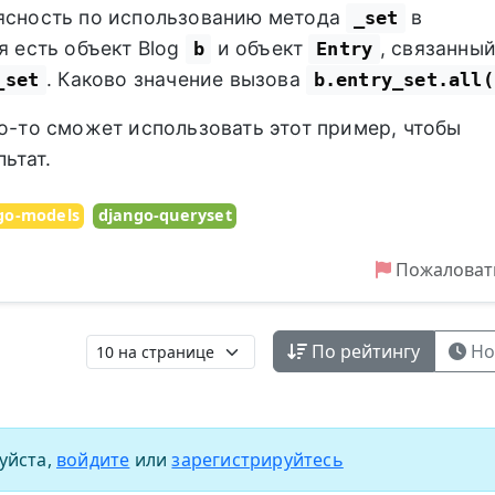
еясность по использованию метода
в
_set
я есть объект Blog
и объект
, связанный
b
Entry
. Каково значение вызова
_set
b.entry_set.all(
то-то сможет использовать этот пример, чтобы
ьтат.
go-models
django-queryset
Пожаловат
По рейтингу
Но
уйста,
войдите
или
зарегистрируйтесь