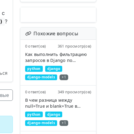
 с
?
)
Похожие вопросы
0 ответ(ов)
361 просмотр(ов)
Как выполнить фильтрацию
запросов в Django по
условию "не равно"?
python
django
ься
django-models
+1
0 ответ(ов)
349 просмотр(ов)
вые
В чем разница между
null=True и blank=True в
Django?
python
django
django-models
+1