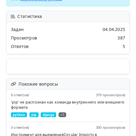
Статистика
Задан
04.04.2025
Просмотров
387
Ответов
5
Похожие вопросы
0 ответ(ов)
379 просмотр(ов)
'pip' не распознан как командa внутреннего или внешнего
формата
python
pip
django
+1
0 ответ(ов)
300 просмотр(ов)
Инструмент для выявленияCircular Imports в