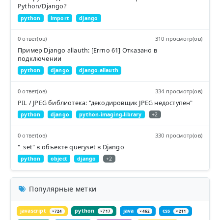
Python/Django?
python
import
django
0 ответ(ов)
310 просмотр(ов)
Пример Django allauth: [Errno 61] Отказано в
подключении
python
django
django-allauth
0 ответ(ов)
334 просмотр(ов)
PIL / JPEG библиотека: "декодировщик JPEG недоступен"
python
django
python-imaging-library
+2
0 ответ(ов)
330 просмотр(ов)
"_set" в объекте queryset в Django
python
object
django
+2
Популярные метки
javascript
python
java
css
×724
×717
×462
×211