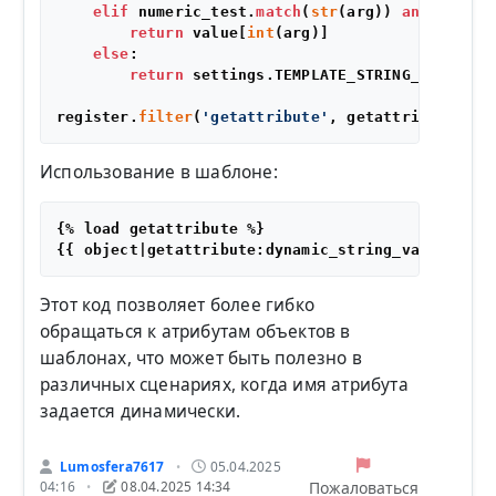
elif
 numeric_test.
match
(
str
(arg)) 
and
len
(va
return
 value[
int
(arg)]

else
:

return
 settings.TEMPLATE_STRING_IF_INVALI
register.
filter
(
'getattribute'
Использование в шаблоне:
{% load getattribute %}

Этот код позволяет более гибко
обращаться к атрибутам объектов в
шаблонах, что может быть полезно в
различных сценариях, когда имя атрибута
задается динамически.
Lumosfera7617
05.04.2025
•
Пожаловаться
04:16
08.04.2025 14:34
•