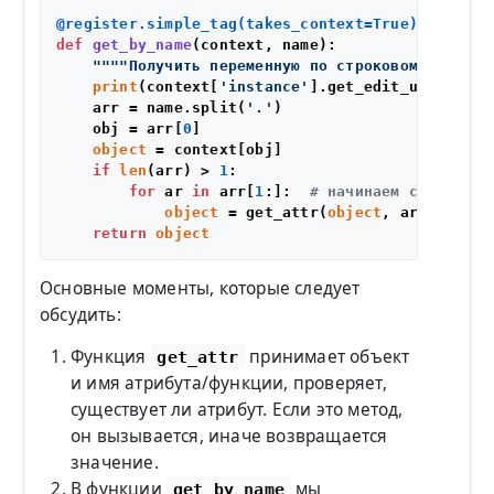
@register.simple_tag(
takes_context=
True
)
def
get_by_name
(
context, name
):

""""Получить переменную по строковому имени 
print
(context[
'instance'
].get_edit_url())

    arr = name.split(
'.'
)

    obj = arr[
0
]

object
 = context[obj]

if
len
(arr) > 
1
:

for
 ar 
in
 arr[
1
:]:  
# начинаем с 1, так 
object
 = get_attr(
object
, ar)

return
object
Основные моменты, которые следует
обсудить:
Функция
принимает объект
get_attr
и имя атрибута/функции, проверяет,
существует ли атрибут. Если это метод,
он вызывается, иначе возвращается
значение.
В функции
мы
get_by_name