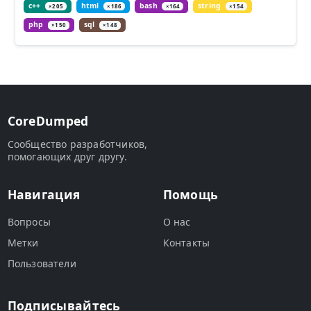
c++
html
bash
string
×205
×186
×164
×154
php
sql
×150
×148
CoreDumped
Сообщество разработчиков,
помогающих друг другу.
Навигация
Помощь
Вопросы
О нас
Метки
Контакты
Пользователи
Подписывайтесь