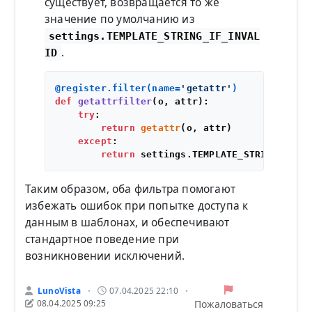
существует, возвращается то же
значение по умолчанию из
settings.TEMPLATE_STRING_IF_INVAL
.
ID
@register.filter(
name=
'getattr'
)
def
getattrfilter
(
o, attr
):

try
:

return
getattr
(o, attr)

except
:

return
Таким образом, оба фильтра помогают
избежать ошибок при попытке доступа к
данным в шаблонах, и обеспечивают
стандартное поведение при
возникновении исключений.
LunoVista
07.04.2025 22:10
•
•
Пожаловаться
08.04.2025 09:25