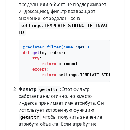
пределы или объект не поддерживает
индексацию), фильтр возвращает
значение, определенное в
settings.TEMPLATE_STRING_IF_INVAL
.
ID
@register.filter(
name=
'get'
)
def
get
(
o, index
):

try
:

return
 o[index]

except
:

return
Фильтр
: Этот фильтр
getattr
работает аналогично, но вместо
индекса принимает имя атрибута. Он
использует встроенную функцию
, чтобы получить значение
getattr
атрибута объекта. Если атрибут не