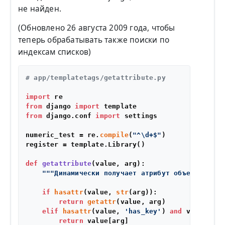
не найден.
(Обновлено 26 августа 2009 года, чтобы
теперь обрабатывать также поиски по
индексам списков)
# app/templatetags/getattribute.py
import
from
 django 
import
from
 django.conf 
import
 settings

numeric_test = re.
compile
(
"^\d+$"
)

register = template.Library()

def
getattribute
(
value, arg
):

"""Динамически получает атрибут объекта по с
if
hasattr
(value, 
str
(arg)):

return
getattr
(value, arg)

elif
hasattr
(value, 
'has_key'
) 
and
 value.has
return
 value[arg]
