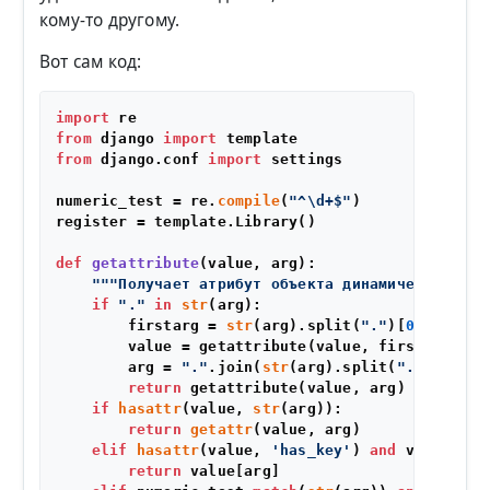
кому-то другому.
Вот сам код:
import
from
 django 
import
from
 django.conf 
import
 settings

numeric_test = re.
compile
(
"^\d+$"
)

register = template.Library()

def
getattribute
(
value, arg
):

"""Получает атрибут объекта динамически и ре
if
"."
in
str
(arg):

        firstarg = 
str
(arg).split(
"."
)[
0
]

        value = getattribute(value, firstarg)

        arg = 
"."
.join(
str
(arg).split(
"."
)[
1
:])

return
 getattribute(value, arg)

if
hasattr
(value, 
str
(arg)):

return
getattr
(value, arg)

elif
hasattr
(value, 
'has_key'
) 
and
 value.has
return
 value[arg]
