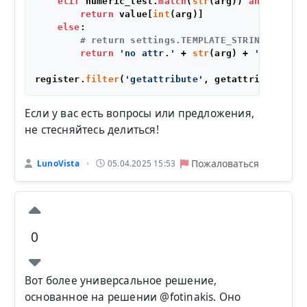
elif
 numeric_test.
match
(
str
(arg)) 
and
len
(va
return
 value[
int
(arg)]

else
:

# return settings.TEMPLATE_STRING_IF_INV
return
'no attr.'
 + 
str
(arg) + 
' for: '
 
register.
filter
(
'getattribute'
Если у вас есть вопросы или предложения,
не стесняйтесь делиться!
Пожаловаться
LunoVista
05.04.2025 15:53
•
0
Вот более универсальное решение,
основанное на решении @fotinakis. Оно