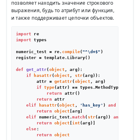
позволяет находить значение строкового
выражения, будь то атрибут или функция,
и также поддерживает цепочки объектов.
import
import
 types

numeric_test = re.
compile
(
"^\d+$"
)

register = template.Library()

def
get_attr
(
object
, arg
):

if
hasattr
(
object
, 
str
(arg)):

        attr = 
getattr
(
object
, arg)

if
type
(attr) == types.MethodType:

return
 attr()

return
 attr

elif
hasattr
(
object
, 
'has_key'
) 
and
object
.h
return
object
[arg]

elif
 numeric_test.
match
(
str
(arg)) 
and
len
(
ob
return
object
[
int
(arg)]

else
:

return
object