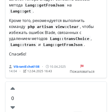
метода
на
Lang::getFromJson
.
Lang::get
Кроме того, рекомендуется выполнить
команду
, чтобы
php artisan view:clear
избежать ошибок Blade, связанных с
удалением методов
,
Lang::transChoice
и
.
Lang::trans
Lang::getFromJson
Спасибо!
VibrantEcho6108
10.04.2025
•
Пожаловаться
14:04
12.04.2025 16:43
•
0