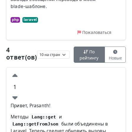
blade-шаблоне.
php
laravel
Пожаловаться
4
По
ответ(ов)
рейтингу
Новые
1
Привет, Prasanth!
Методы
и
Lang::get
были объединены в
Lang::getFromJson
Laravel. Теперь следует обновить вызовы