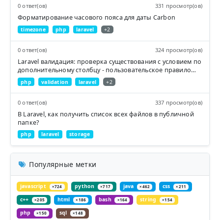
0 ответ(ов)
331 просмотр(ов)
Форматирование часового пояса для даты Carbon
timezone
php
laravel
+2
0 ответ(ов)
324 просмотр(ов)
Laravel валидация: проверка существования с условием по
дополнительному столбцу - пользовательское правило
валидации
php
validation
laravel
+2
0 ответ(ов)
337 просмотр(ов)
В Laravel, как получить список всех файлов в публичной
папке?
php
laravel
storage
Популярные метки
javascript
python
java
css
×724
×717
×462
×211
c++
html
bash
string
×205
×186
×164
×154
php
sql
×150
×148