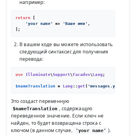
например:
return
 [

'your name'
 => 
'Ваше имя'
,

В вашем коде вы можете использовать
следующий синтаксис для получения
перевода:
use
Illuminate
\
Support
\
Facades
\
Lang
;

$nameTranslation
 = 
Lang
::
get
(
'messages.your name
Это создаст переменную
, содержащую
$nameTranslation
переведенное значение. Если ключ не
найден, то будет возвращена строка с
ключом (в данном случае,
).
'your name'