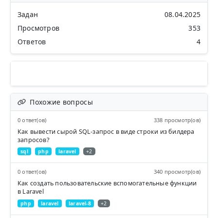
Задан
08.04.2025
Просмотров
353
Ответов
4
Похожие вопросы
0 ответ(ов)
338 просмотр(ов)
Как вывести сырой SQL-запрос в виде строки из билдера
запросов?
sql
php
laravel
+2
0 ответ(ов)
340 просмотр(ов)
Как создать пользовательские вспомогательные функции
в Laravel
php
laravel
laravel-8
+2