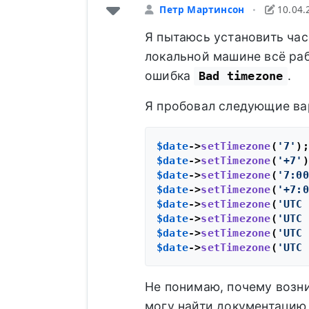
Петр Мартинсон
10.04.
•
Я пытаюсь установить час
локальной машине всё раб
ошибка
.
Bad timezone
Я пробовал следующие ва
$date
->
setTimezone
(
'7'
$date
->
setTimezone
(
'+7'
$date
->
setTimezone
(
'7:00
$date
->
setTimezone
(
'+7:0
$date
->
setTimezone
(
'UTC 
$date
->
setTimezone
(
'UTC 
$date
->
setTimezone
(
'UTC 
$date
->
setTimezone
(
'UTC 
Не понимаю, почему возни
могу найти документацию 