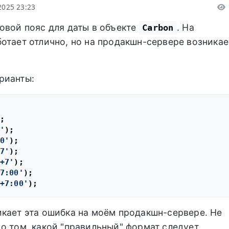
2025 23:23
овой пояс для даты в объекте
. На
Carbon
отает отлично, но на продакшн-сервере возникае
рианты:
'
0'
7'
+7'
7:00'
+7:00'
кает эта ошибка на моём продакшн-сервере. Не
о том, какой "правильный" формат следует