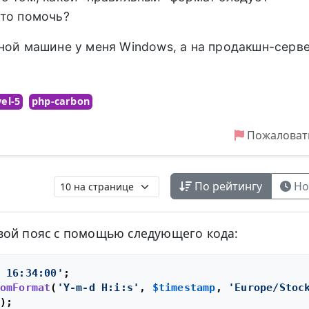
-то помочь?
ной машине у меня Windows, а на продакшн-серв
vel-5
php-carbon
Пожаловат
По рейтингу
Но
вой пояс с помощью следующего кода:
 16:34:00'
omFormat
(
'Y-m-d H:i:s'
, 
$timestamp
, 
'Europe/Stoc