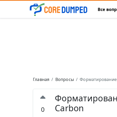
Все воп
Главная
Вопросы
Форматирование 
Форматировани
Carbon
0