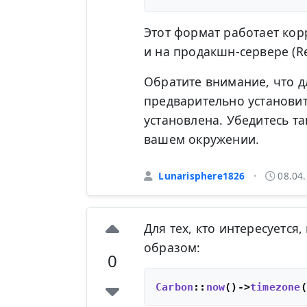
Этот формат работает кор
и на продакшн-сервере (Re
Обратите внимание, что 
предварительно установит
установлена. Убедитесь та
вашем окружении.
Lunarisphere1826
08.04
•
Для тех, кто интересуетс
образом:
0
Carbon
::
now
()->
timezone
(