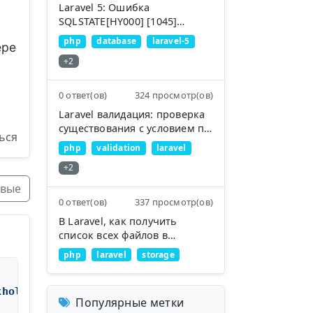
Laravel 5: Ошибка
SQLSTATE[HY000] [1045]
Доступ запрещён для
php
database
laravel-5
ере
пользователя
+2
'homestead'@'localhost'
(используется пароль: ДА)
0 ответ(ов)
324 просмотр(ов)
Laravel валидация: проверка
существования с условием по
ься
дополнительному столбцу -
php
validation
laravel
пользовательское правило
+2
валидации
вые
0 ответ(ов)
337 просмотр(ов)
В Laravel, как получить
список всех файлов в
публичной папке?
php
laravel
storage
kholm'
Популярные метки