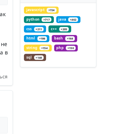
javascript
×724
ак
python
java
×717
×462
css
c++
×211
×205
html
bash
×186
×164
 не
string
php
×154
×150
а в
sql
×148
ься