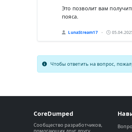
Это позволит вам получит
пояса.
LunaStream17
05.04.202
•
Чтобы ответить на вопрос, пожал
CoreDumped
Нав
Сообщество разработчиков,
Вопр
помогающих друг другу.