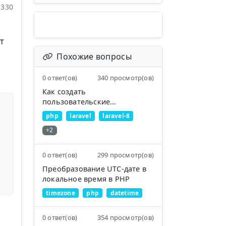
330
т
Похожие вопросы
0 ответ(ов)
340 просмотр(ов)
Как создать
пользовательские
вспомогательные функции в
php
laravel
laravel-8
Laravel
+2
0 ответ(ов)
299 просмотр(ов)
Преобразование UTC-дате в
локальное время в PHP
timezone
php
datetime
0 ответ(ов)
354 просмотр(ов)