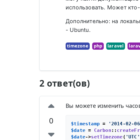
использовать. Может кто
Дополнительно: на локаль
- Ubuntu.
timezone
php
laravel
lara
2 ответ(ов)
Вы можете изменить часо
0
$timestamp
 = 
'2014-02-06
$date
 = 
Carbon
::
createFr
$date
->
setTimezone
(
'UTC'