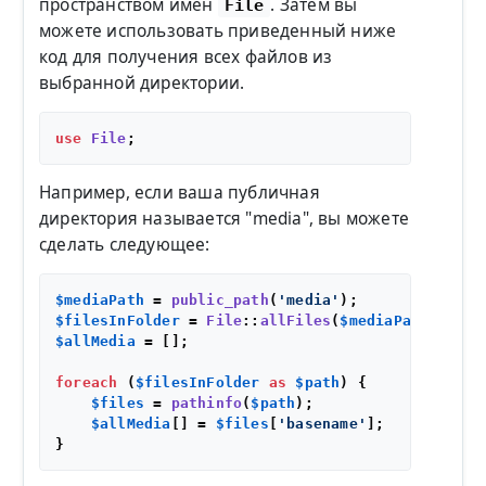
пространством имен
. Затем вы
File
можете использовать приведенный ниже
код для получения всех файлов из
выбранной директории.
use
File
Например, если ваша публичная
директория называется "media", вы можете
сделать следующее:
$mediaPath
 = 
public_path
(
'media'
$filesInFolder
 = 
File
::
allFiles
(
$mediaPath
$allMedia
 = [];

foreach
 (
$filesInFolder
as
$path
) {

$files
 = 
pathinfo
(
$path
);

$allMedia
[] = 
$files
[
'basename'
];
