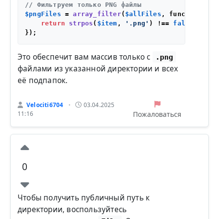
// Фильтруем только PNG файлы
$pngFiles
 = 
array_filter
(
$allFiles
, function (
$i
return
strpos
(
$item
, 
'.png'
) !== 
false
;

Это обеспечит вам массив только с
.png
файлами из указанной директории и всех
её подпапок.
Velociti6704
03.04.2025
•
Пожаловаться
11:16
0
Чтобы получить публичный путь к
директории, воспользуйтесь