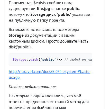
Переменная $exists сообщит вам,
существует ли
file.jpg
в папке
public
,
потому что
Storage диск 'public'
указывает
на публичную папку проекта.
Вы можете использовать все методы
Storage
из документации с вашим
кастомным диском. Просто добавьте часть
disk('public').
Storage
::
disk
(
'public'
)-> 
// любой метод, которы
http://laravel.com/docs/5.0/filesystem#basic-
usage
Позднее редактирование:
Некоторые люди жаловались, что мой
ответ не предоставляет точный метод для
перечисления файлов, но моя