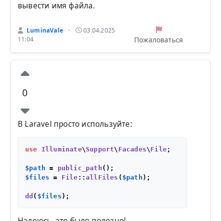
вывести имя файла.
LuminaVale
03.04.2025
•
Пожаловаться
11:04
0
В Laravel просто используйте:
use
Illuminate
\
Support
\
Facades
\
File
;

$path
 = 
public_path
$files
 = 
File
::
allFiles
(
$path
);

dd
(
$files
Надеюсь, это было полезно!