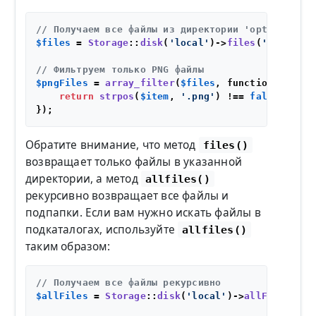
// Получаем все файлы из директории 'optional_di
$files
 = 
Storage
::
disk
(
'local'
)->
files
(
'optional
// Фильтруем только PNG файлы
$pngFiles
 = 
array_filter
(
$files
, function (
$item
return
strpos
(
$item
, 
'.png'
) !== 
false
; 
// И
Обратите внимание, что метод
files()
возвращает только файлы в указанной
директории, а метод
allfiles()
рекурсивно возвращает все файлы и
подпапки. Если вам нужно искать файлы в
подкаталогах, используйте
allfiles()
таким образом:
// Получаем все файлы рекурсивно
$allFiles
 = 
Storage
::
disk
(
'local'
)->
allFiles
(
'op