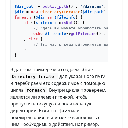
$dir_path
 = 
public_path
() . 
'/dirname'
$dir
 = 
new
DirectoryIterator
(
$dir_path
foreach
 (
$dir
as
$fileinfo
) {

if
 (!
$fileinfo
->
isDot
()) {

// Здесь вы можете обработать файл, напр
echo
$fileinfo
->
getFilename
() . 
"\n"
;

    } 
else
 {

// Эта часть кода выполняется для исключ
    }

В данном примере мы создаём объект
для указанного пути
DirectoryIterator
и перебираем его содержимое с помощью
цикла
. Внутри цикла проверяем,
foreach
является ли элемент точкой, чтобы
пропустить текущую и родительскую
директории. Если это файл или
поддиректория, вы можете выполнить с
ним необходимые действия, например,