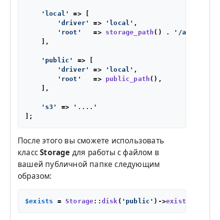
'local'
 => [

'driver'
 => 
'local'
,

'root'
   => 
storage_path
() . 
'/app'
,

    ],

'public'
 => [

'driver'
 => 
'local'
,

'root'
   => 
public_path
(),

    ],

's3'
 => 
'....'
После этого вы сможете использовать
класс
Storage
для работы с файлом в
вашей публичной папке следующим
образом:
$exists
 = 
Storage
::
disk
(
'public'
)->
exists
(
'file.