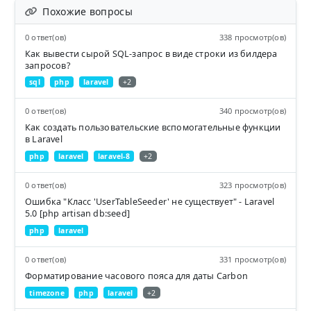
Похожие вопросы
0 ответ(ов)
338 просмотр(ов)
Как вывести сырой SQL-запрос в виде строки из билдера
запросов?
sql
php
laravel
+2
0 ответ(ов)
340 просмотр(ов)
Как создать пользовательские вспомогательные функции
в Laravel
php
laravel
laravel-8
+2
0 ответ(ов)
323 просмотр(ов)
Ошибка "Класс 'UserTableSeeder' не существует" - Laravel
5.0 [php artisan db:seed]
php
laravel
0 ответ(ов)
331 просмотр(ов)
Форматирование часового пояса для даты Carbon
timezone
php
laravel
+2