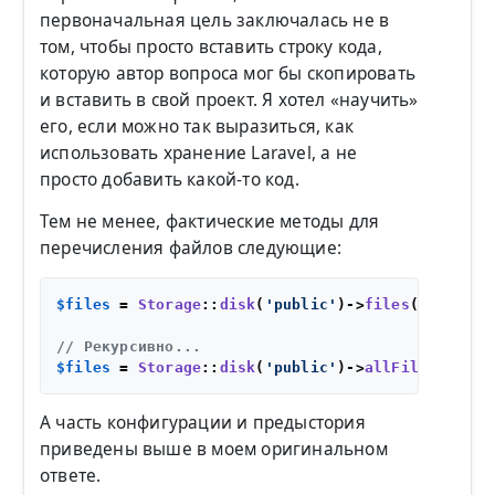
первоначальная цель заключалась не в
том, чтобы просто вставить строку кода,
которую автор вопроса мог бы скопировать
и вставить в свой проект. Я хотел «научить»
его, если можно так выразиться, как
использовать хранение Laravel, а не
просто добавить какой-то код.
Тем не менее, фактические методы для
перечисления файлов следующие:
$files
 = 
Storage
::
disk
(
'public'
)->
files
(
$directo
// Рекурсивно...
$files
 = 
Storage
::
disk
(
'public'
)->
allFiles
(
$dire
А часть конфигурации и предыстория
приведены выше в моем оригинальном
ответе.