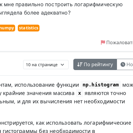
ак мне правильно построить логарифмическую
ыглядела более адекватно?
numpy
statistics
Пожаловат
По рейтингу
Но
нтам, использование функции
мож
np.histogram
у крайние значения массива
являются точно
x
ным, и для их вычисления нет необходимости
нстрируется, как использовать логарифмические
я гистограммы без необходимости в