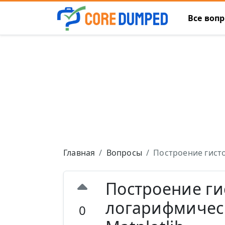
Все воп
Главная
Вопросы
Построение гист
Построение г
логарифмичес
0