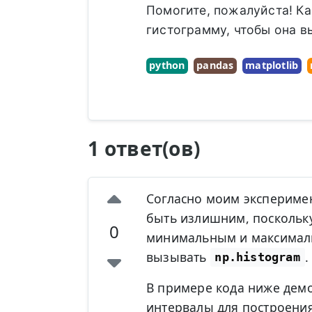
Помогите, пожалуйста! К
гистограмму, чтобы она в
python
pandas
matplotlib
1 ответ(ов)
Согласно моим экспериме
быть излишним, поскольк
0
минимальным и максималь
вызывать
.
np.histogram
В примере кода ниже демо
интервалы для построени