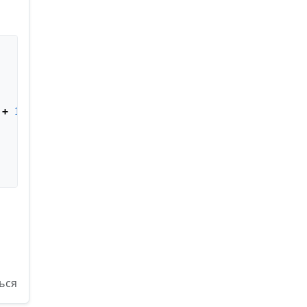
 + 
1
)

ься