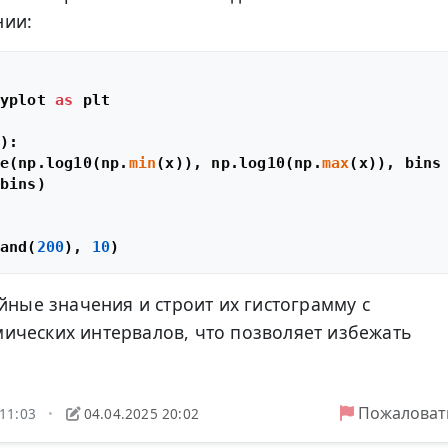
нии:
yplot 
as
 plt

):

e(np.log10(np.
min
(x)), np.log10(np.
max
(x)), bins
bins)

and(
200
), 
10
йные значения и строит их гистограмму с
ических интервалов, что позволяет избежать
Пожаловат
 11:03
04.04.2025 20:02
•