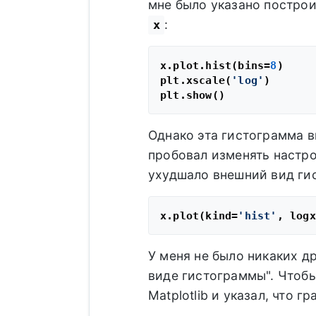
мне было указано построи
:
x
x.plot.hist(bins=
8
)

plt.xscale(
'log'
)

Однако эта гистограмма в
пробовал изменять настрой
ухудшало внешний вид гис
x.plot(kind=
'hist'
, logx
У меня не было никаких д
виде гистограммы". Чтобы
Matplotlib и указал, что 