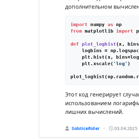
дополнительном вычисле
import
 numpy 
as
from
 matplotlib 
import
 p
def
plot_loghist
(
x, bins
    logbins = np.logspac
    plt.hist(x, bins=log
    plt.xscale(
'log'
)

plot_loghist(np.random.r
Этот код генерирует случа
использованием логарифм
лишних вычислений.
SolsticeRider
03.04.2025
•