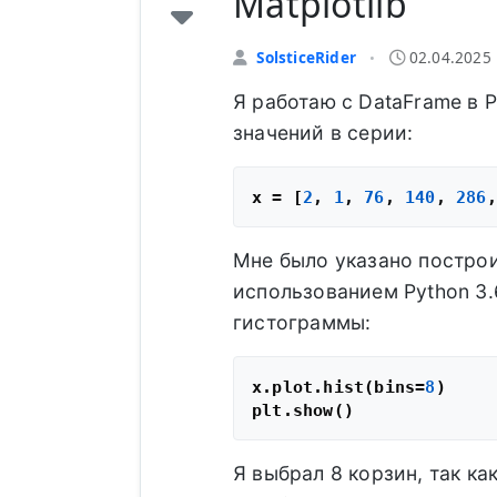
Matplotlib
SolsticeRider
02.04.2025 
•
Я работаю с DataFrame в 
значений в серии:
x = [
2
, 
1
, 
76
, 
140
, 
286
,
Мне было указано построи
использованием Python 3.
гистограммы:
x.plot.hist(bins=
8
)

Я выбрал 8 корзин, так ка