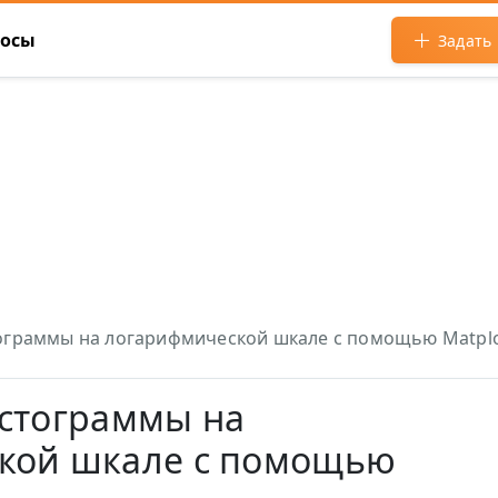
росы
Задать
ограммы на логарифмической шкале с помощью Matplo
истограммы на
кой шкале с помощью