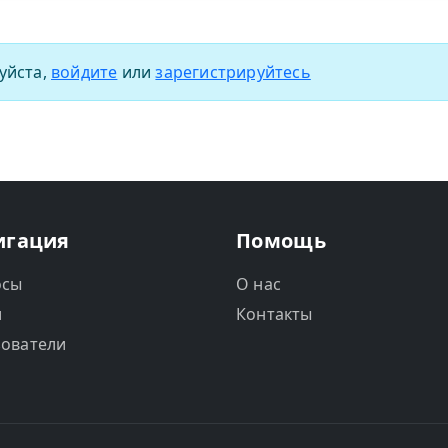
уйста,
войдите
или
зарегистрируйтесь
игация
Помощь
осы
О нас
и
Контакты
ователи