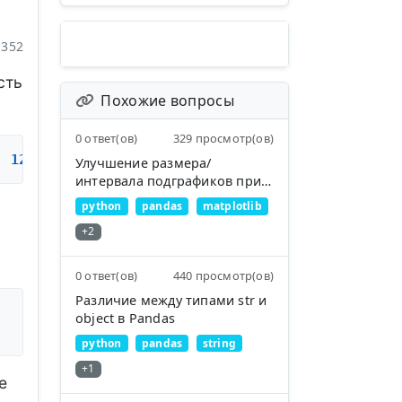
352
сть
Похожие вопросы
0 ответ(ов)
329 просмотр(ов)
, 
12
, 
7
, 
19
, 
81
, 
11
, 
173
, 
13
, 
7
, 
16
, 
19
, 
23
, 
197
,
Улучшение размера/
интервала подграфиков при
использовании большого
python
pandas
matplotlib
количества подграфиков
+2
0 ответ(ов)
440 просмотр(ов)
Различие между типами str и
object в Pandas
python
pandas
string
+1
е