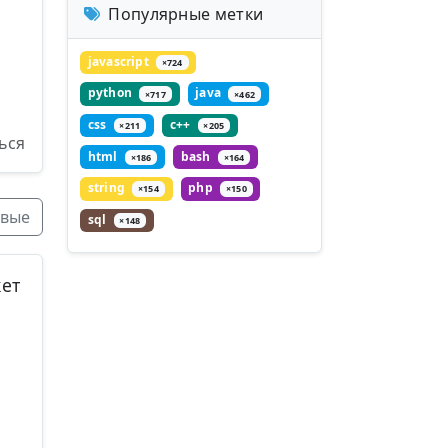
Популярные метки
javascript
×724
python
java
×717
×462
css
c++
×211
×205
ься
html
bash
×186
×164
string
php
×154
×150
вые
sql
×148
ет