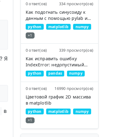
т
0 ответ(ов)
334 просмотр(ов)
Как подогнать синусоиду к
данным с помощью pylab и
numpy?
python
matplotlib
numpy
+1
0 ответ(ов)
339 просмотр(ов)
? Я
Как исправить ошибку
IndexError: недопустимый
индекс для скалярной
python
pandas
numpy
переменной
0 ответ(ов)
16990 просмотр(ов)
Цветовой график 2D массива
в matplotlib
в
python
matplotlib
numpy
+1