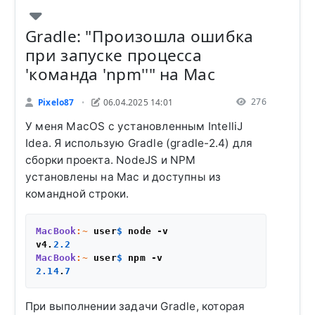
Gradle: "Произошла ошибка
при запуске процесса
'команда 'npm''" на Mac
276
Pixelo87
06.04.2025 14:01
•
У меня MacOS с установленным IntelliJ
Idea. Я использую Gradle (gradle-2.4) для
сборки проекта. NodeJS и NPM
установлены на Mac и доступны из
командной строки.
MacBook
:~
 user
$ 
node -v

v4.
2.2
MacBook
:~
 user
$ 
2.14
.
7
При выполнении задачи Gradle, которая