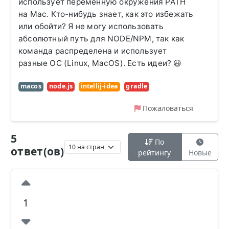
использует переменную окружения PATH
на Mac. Кто-нибудь знает, как это избежать
или обойти? Я не могу использовать
абсолютный путь для NODE/NPM, так как
команда распределена и использует
разные ОС (Linux, MacOS). Есть идеи? 😃
macos
node.js
intellij-idea
gradle
Пожаловаться
5
По
ответ(ов)
рейтингу
Новые
1