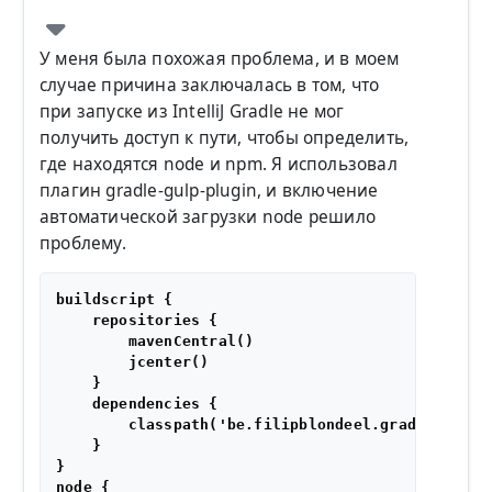
У меня была похожая проблема, и в моем
случае причина заключалась в том, что
при запуске из IntelliJ Gradle не мог
получить доступ к пути, чтобы определить,
где находятся node и npm. Я использовал
плагин gradle-gulp-plugin, и включение
автоматической загрузки node решило
проблему.
buildscript {

    repositories {

        mavenCentral()

        jcenter()

    }

    dependencies {

        classpath('be.filipblondeel.gradle:gradle
    }

}

node {
