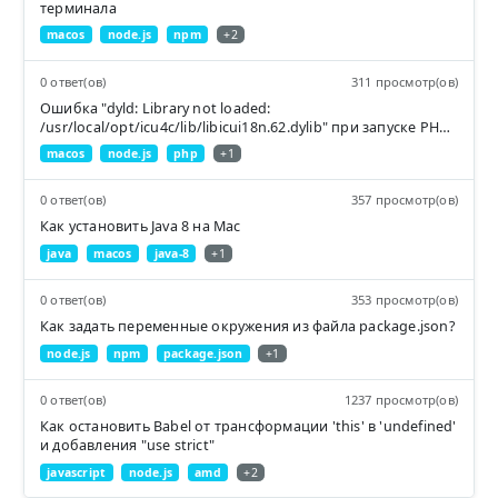
терминала
macos
node.js
npm
+2
0 ответ(ов)
311 просмотр(ов)
Ошибка "dyld: Library not loaded:
/usr/local/opt/icu4c/lib/libicui18n.62.dylib" при запуске PHP
после установки Node через Homebrew на Mac
macos
node.js
php
+1
0 ответ(ов)
357 просмотр(ов)
Как установить Java 8 на Mac
java
macos
java-8
+1
0 ответ(ов)
353 просмотр(ов)
Как задать переменные окружения из файла package.json?
node.js
npm
package.json
+1
0 ответ(ов)
1237 просмотр(ов)
Как остановить Babel от трансформации 'this' в 'undefined'
и добавления "use strict"
javascript
node.js
amd
+2