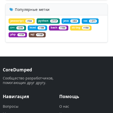
Популярные метки
javascript
python
java
css
×724
×717
×462
×211
c++
html
bash
string
×205
×186
×164
×154
php
sql
×150
×148
CoreDumped
Сообщество разработчиков,
помогающих друг другу.
Навигация
Помощь
Вопросы
О нас