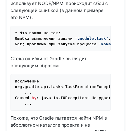
использует NODE/NPM, происходит сбой с
следующей ошибкой (в данном примере
это NPM).
* Что пошло не так:

Ошибка выполнения задачи 
':module:task'
.

&gt; Проблема при запуске процесса 
'команда '
npm
Стека ошибки от Gradle выглядит
следующим образом.
Исключение:

org.gradle.api.tasks.TaskExecutionException: Оши
    ...

Caused 
by
: java.io.IOException: Не удается запус
Похоже, что Gradle пытается найти NPM в
абсолютном каталоге проекта и не