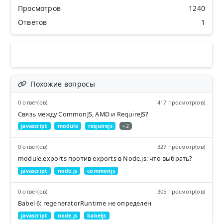
Просмотров
1240
Ответов
1
Похожие вопросы
0 ответ(ов)
417 просмотр(ов)
Связь между CommonJS, AMD и RequireJS?
javascript
module
requirejs
+2
0 ответ(ов)
327 просмотр(ов)
module.exports против exports в Node.js: что выбрать?
javascript
node.js
commonjs
0 ответ(ов)
305 просмотр(ов)
Babel 6: regeneratorRuntime не определен
javascript
node.js
babeljs