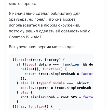
много нервов.
Я изначально сделал библиотеку для
браузера, но понял, что она может
использоваться в любом окружении,
поэтому решил сделать её совместимой с
CommonJS и AMD.
Вот урезанная версия моего кода:
(
function
(
root, factory
) {

if
 (
typeof
 define === 
'function'
 && define.
amd
define
([], 
function
(
) {

return
 (root.
simplePubSub
 = 
factory
());

    });

  } 
else
if
 (
typeof
module
 === 
'object'
 && 
modul
module
.
exports
 = (root.
simplePubSub
 = 
factor
  } 
else
 {

    root.
simplePubSub
 = root.
SPS
 = 
factory
();

  }

}(
this
, 
function
(
) {
