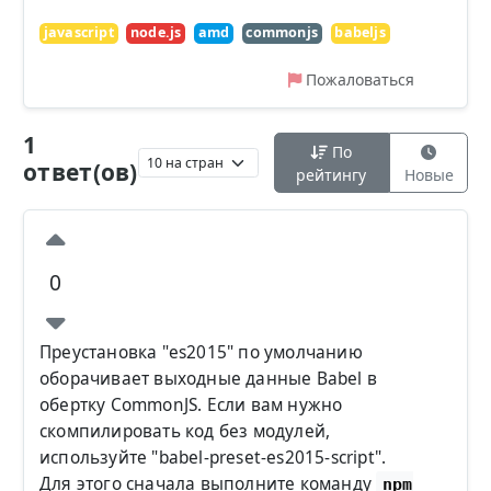
javascript
node.js
amd
commonjs
babeljs
Пожаловаться
1
По
ответ(ов)
рейтингу
Новые
0
Преустановка "es2015" по умолчанию
оборачивает выходные данные Babel в
обертку CommonJS. Если вам нужно
скомпилировать код без модулей,
используйте "babel-preset-es2015-script".
Для этого сначала выполните команду
npm