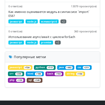
0 ответ(ов)
13079 просмотр(ов)
Как именно оценивается модуль в синтаксисе `import`
ES6?
javascript
node.js
ecmascript-6
+2
0 ответ(ов)
360 просмотр(ов)
Использование async/await с циклом forEach
javascript
node.js
promise
+2
Популярные метки
javascript
python
java
css
×724
×717
×462
×211
c++
html
bash
string
×205
×186
×164
×154
php
sql
×150
×148