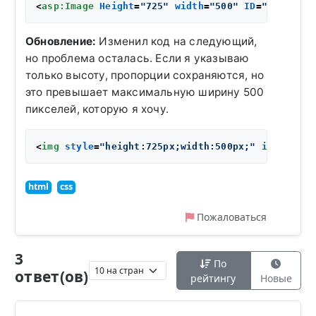
<
asp:Image
Height
=
"725"
width
=
"500"
ID
=
"img_DocP
Обновление:
Изменил код на следующий,
но проблема осталась. Если я указываю
только высоту, пропорции сохраняются, но
это превышает максимальную ширину 500
пикселей, которую я хочу.
<
img
style
=
"height:725px;width:500px;"
id
=
"img_D
html
css
Пожаловаться
3
По
ответ(ов)
рейтингу
Новые