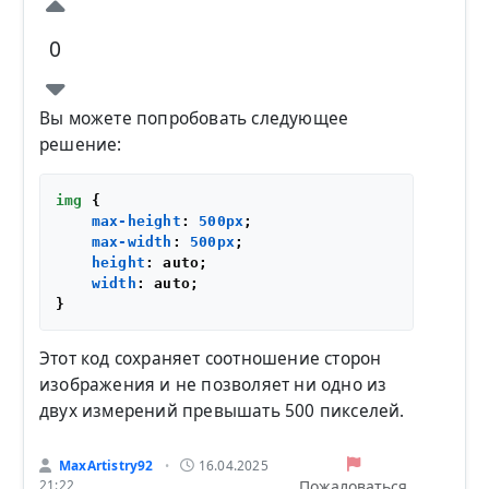
0
Вы можете попробовать следующее
решение:
img
 {

max-height
: 
500px
;

max-width
: 
500px
;

height
: auto;

width
: auto;

Этот код сохраняет соотношение сторон
изображения и не позволяет ни одно из
двух измерений превышать 500 пикселей.
MaxArtistry92
16.04.2025
•
Пожаловаться
21:22