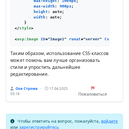
max-height
: 
1000px
;

max-width
: 
900px
;

height
: auto;

width
: auto;

</
style
>
<
asp:Image
ID
=
"Image1"
runat
=
"server"
CssClass
=
"
Таким образом, использование CSS-классов
может помочь вам лучше организовать
стили и упростить дальнейшее
редактирование.
Ола Строма
17.04.2025
•
Пожаловаться
03:18
Чтобы ответить на вопрос, пожалуйста,
войдите
или
зарегистрируйтесь