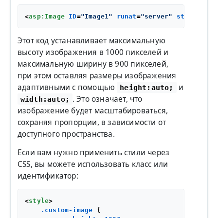
<
asp:Image
ID
=
"Image1"
runat
=
"server"
style
=
"max
Этот код устанавливает максимальную
высоту изображения в 1000 пикселей и
максимальную ширину в 900 пикселей,
при этом оставляя размеры изображения
адаптивными с помощью
и
height:auto;
. Это означает, что
width:auto;
изображение будет масштабироваться,
сохраняя пропорции, в зависимости от
доступного пространства.
Если вам нужно применить стили через
CSS, вы можете использовать класс или
идентификатор:
<
style
>
.custom-image
 {
