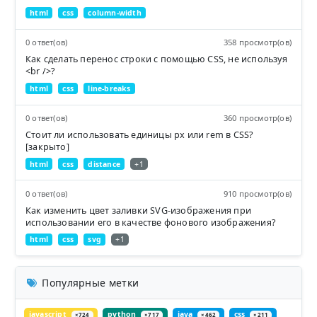
html
css
column-width
0 ответ(ов)
358 просмотр(ов)
Как сделать перенос строки с помощью CSS, не используя
<br />?
html
css
line-breaks
0 ответ(ов)
360 просмотр(ов)
Стоит ли использовать единицы px или rem в CSS?
[закрыто]
html
css
distance
+1
0 ответ(ов)
910 просмотр(ов)
Как изменить цвет заливки SVG-изображения при
использовании его в качестве фонового изображения?
html
css
svg
+1
Популярные метки
javascript
python
java
css
×724
×717
×462
×211