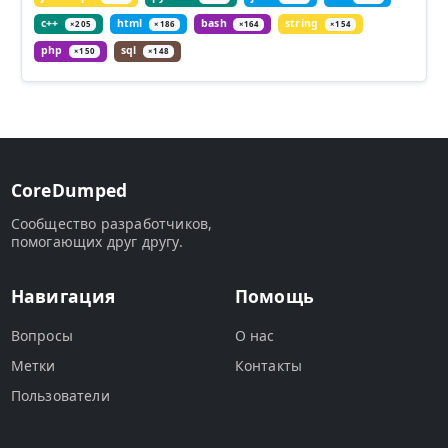
c++
html
bash
string
×205
×186
×164
×154
php
sql
×150
×148
CoreDumped
Сообщество разработчиков,
помогающих друг другу.
Навигация
Помощь
Вопросы
О нас
Метки
Контакты
Пользователи