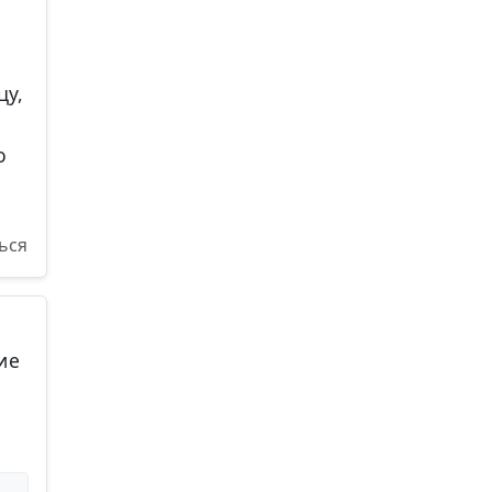
цу,
о
ься
ие