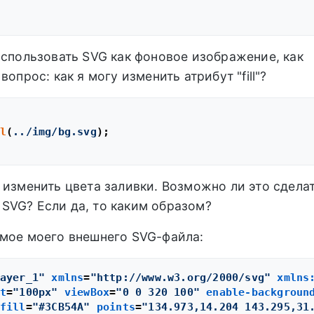
использовать SVG как фоновое изображение, как
опрос: как я могу изменить атрибут "fill"?
l
(
../img/bg.svg
);

 изменить цвета заливки. Возможно ли это сдела
SVG? Если да, то каким образом?
имое моего внешнего SVG-файла:
ayer_1"
xmlns
=
"http://www.w3.org/2000/svg"
xmlns
t
=
"100px"
viewBox
=
"0 0 320 100"
enable-backgroun
fill
=
"#3CB54A"
points
=
"134.973,14.204 143.295,31.