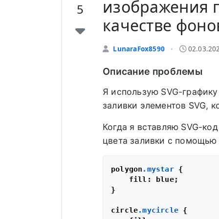
изображения п
5
качестве фоно
LunaraFox8590
02.03.20
•
Описание проблемы
Я использую SVG-графику
заливки элементов SVG, к
Когда я вставляю SVG-код
цвета заливки с помощью 
polygon
.mystar
 {

    fill: blue;

}

circle
.mycircle
 {
