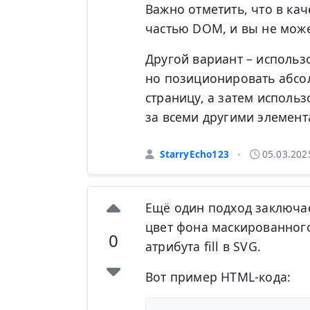
Важно отметить, что в ка
частью DOM, и вы не може
Другой вариант – использ
но позиционировать абсол
страницу, а затем использ
за всеми другими элемен
StarryEcho123
05.03.202
•
Ещё один подход заключае
цвет фона маскированного 
0
атрибута fill в SVG.
Вот пример HTML-кода: