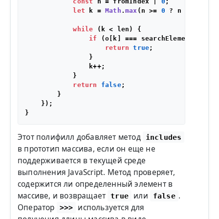
const
 n = fromIndex | 
0
;

let
 k = 
Math
.
max
(n >= 
0
 ? n : len - 
while
 (k < len) {

if
 (o[k] === searchElement) {

return
true
;

                }

                k++;

            }

return
false
;

        }

    });

Этот полифилл добавляет метод
includes
в прототип массива, если он еще не
поддерживается в текущей среде
выполнения JavaScript. Метод проверяет,
содержится ли определенный элемент в
массиве, и возвращает
или
.
true
false
Оператор
используется для
>>>