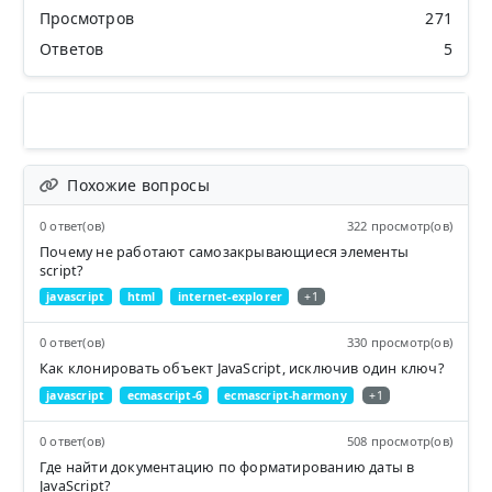
Просмотров
271
Ответов
5
Похожие вопросы
0 ответ(ов)
322 просмотр(ов)
Почему не работают самозакрывающиеся элементы
script?
javascript
html
internet-explorer
+1
0 ответ(ов)
330 просмотр(ов)
Как клонировать объект JavaScript, исключив один ключ?
javascript
ecmascript-6
ecmascript-harmony
+1
0 ответ(ов)
508 просмотр(ов)
Где найти документацию по форматированию даты в
JavaScript?