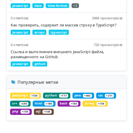
javascript
date
time-format
+2
0 ответ(ов)
2066 просмотр(ов)
Как проверить, содержит ли массив строку в TypeScript?
javascript
arrays
typescript
0 ответ(ов)
720 просмотр(ов)
Ссылка и выполнение внешнего JavaScript-файла,
размещенного на GitHub
javascript
github
Популярные метки
javascript
python
java
css
×724
×717
×462
×211
c++
html
bash
string
×205
×186
×164
×154
php
sql
×150
×148