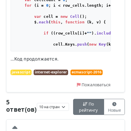
for
 (i = 
0
; i < row_cells.
length
; i++) {

var
 cell = 
new
Cell
();

        $.
each
(
this
, 
function
 (
k, v
) {

if
 ((row_cells[i]+
""
).
includes
(
"#Eva
                cell.
Keys
.
push
(
new
Key
...Код продолжается.
javascript
internet-explorer
ecmascript-2016
Пожаловаться
5
По
ответ(ов)
рейтингу
Новые