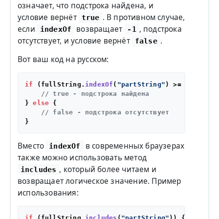
означает, что подстрока найдена, и
условие вернёт
. В противном случае,
true
если
возвращает
, подстрока
indexOf
-1
отсутствует, и условие вернёт
.
false
Вот ваш код на русском:
if
 (fullString.
indexOf
(
"partString"
) >= 
0
) {

// true - подстрока найдена
} 
else
 {

// false - подстрока отсутствует
Вместо
в современных браузерах
indexOf
также можно использовать метод
, который более читаем и
includes
возвращает логическое значение. Пример
использования:
if
 (fullString.
includes
(
"partString"
)) {
