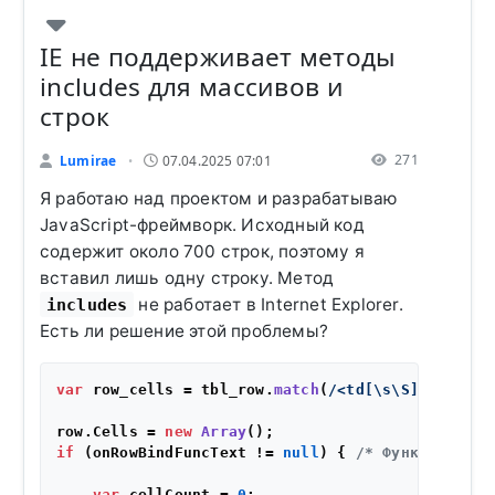
IE не поддерживает методы
includes для массивов и
строк
271
Lumirae
07.04.2025 07:01
•
Я работаю над проектом и разрабатываю
JavaScript-фреймворк. Исходный код
содержит около 700 строк, поэтому я
вставил лишь одну строку. Метод
не работает в Internet Explorer.
includes
Есть ли решение этой проблемы?
var
 row_cells = tbl_row.
match
(
/<td[\s\S]*?<\/td>
row.
Cells
 = 
new
Array
if
 (onRowBindFuncText != 
null
) { 
/* Функция объя
var
 cellCount = 
0
;
