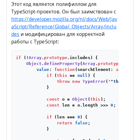
Этот код является полифиллом для
TypeScript-проектов. Он был заимствован с
https://developer.mozilla.org/nl/docs/Web/Jav
aScript/Reference/Global_Objects/Array/inclu
des
и модифицирован для корректной
работы с TypeScript:
if
 (!
Array
.
prototype
.
includes
) {

Object
.
defineProperty
(
Array
.
prototype
, 
'incl
value
: 
function
(
searchElement: 
any
, from
if
 (
this
 == 
null
) {

throw
new
TypeError
(
'"this" is n
            }

const
 o = 
Object
(
this
);

const
 len = o.
length
 >>> 
0
;

if
 (len === 
0
) {

return
false
;

            }
