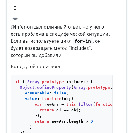
0
@Infer-on дал отличный ответ, но у него
есть проблема в специфической ситуации.
Если вы используете цикл
, он
for-in
будет возвращать метод "includes",
который вы добавили.
Вот другой полифилл:
if
 (!
Array
.
prototype
.
includes
) {

Object
.
defineProperty
(
Array
.
prototype
, 
"includ
enumerable
: 
false
,

value
: 
function
(
obj
) {

var
 newArr = 
this
.
filter
(
function
(
el
) {

return
 el == obj;

        });

return
 newArr.
length
 > 
0
;

      }

  });
