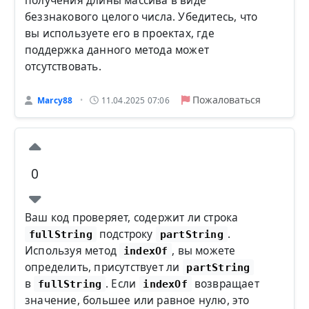
получения длины массива в виде
беззнакового целого числа. Убедитесь, что
вы используете его в проектах, где
поддержка данного метода может
отсутствовать.
Пожаловаться
Marcy88
11.04.2025 07:06
•
0
Ваш код проверяет, содержит ли строка
подстроку
.
fullString
partString
Используя метод
, вы можете
indexOf
определить, присутствует ли
partString
в
. Если
возвращает
fullString
indexOf
значение, большее или равное нулю, это