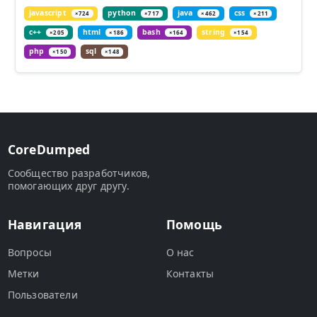
javascript
python
java
css
×724
×717
×462
×211
c++
html
bash
string
×205
×186
×164
×154
php
sql
×150
×148
CoreDumped
Сообщество разработчиков,
помогающих друг другу.
Навигация
Помощь
Вопросы
О нас
Метки
Контакты
Пользователи