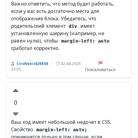
Важно отметить, что метод будет работать,
если у вас есть достаточно места для
отображения блока. Убедитесь, что
родительский элемент
имеет
div
установленную ширину (например, не
равен нулю), чтобы
margin-left: auto
сработал корректно.
CiroNexis429868
02.04.2025
•
Пожаловаться
23:05
0
Ваш код имеет небольшой недочет в CSS.
Свойство
margin-left: auto;
применится только в том случае, если