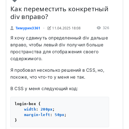
Как переместить конкретный
div вправо?
326
Тимурик3361
11.04.2025 18:08
•
Я хочу сдвинуть определенный div дальше
вправо, чтобы левый div получил больше
пространства для отображения своего
содержимого.
Я пробовал несколько решений в CSS, но,
похоже, что что-то у меня не так.
В CSS у меня следующий код:
login-box {

width
: 
200px
;

margin-left
: 
50px
;
