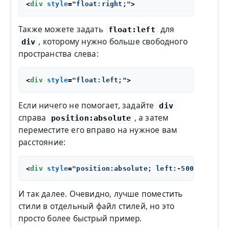
<
div
style
=
"float:right;"
>
Также можете задать
для
float:left
, которому нужно больше свободного
div
пространства слева:
<
div
style
=
"float:left;"
>
Если ничего не помогает, задайте
div
справа
, а затем
position:absolute
переместите его вправо на нужное вам
расстояние:
<
div
style
=
"position:absolute; left:-500px; top:
И так далее. Очевидно, лучше поместить
стили в отдельный файл стилей, но это
просто более быстрый пример.