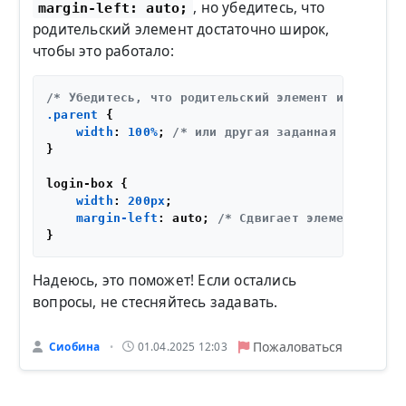
, но убедитесь, что
margin-left: auto;
родительский элемент достаточно широк,
чтобы это работало:
/* Убедитесь, что родительский элемент имеет дос
.parent
 {

width
: 
100%
; 
/* или другая заданная ширина *
}

login-box {

width
: 
200px
;

margin-left
: auto; 
/* Сдвигает элемент вправ
Надеюсь, это поможет! Если остались
вопросы, не стесняйтесь задавать.
Пожаловаться
Сиобина
01.04.2025 12:03
•