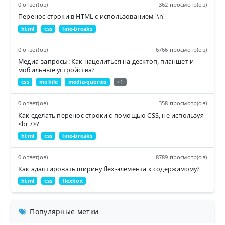
0 ответ(ов)
362 просмотр(ов)
Перенос строки в HTML с использованием '\n'
html
css
line-breaks
0 ответ(ов)
6766 просмотр(ов)
Медиа-запросы: Как нацелиться на десктоп, планшет и
мобильные устройства?
css
mobile
media-queries
+1
0 ответ(ов)
358 просмотр(ов)
Как сделать перенос строки с помощью CSS, не используя
<br />?
html
css
line-breaks
0 ответ(ов)
8789 просмотр(ов)
Как адаптировать ширину flex-элемента к содержимому?
html
css
flexbox
Популярные метки