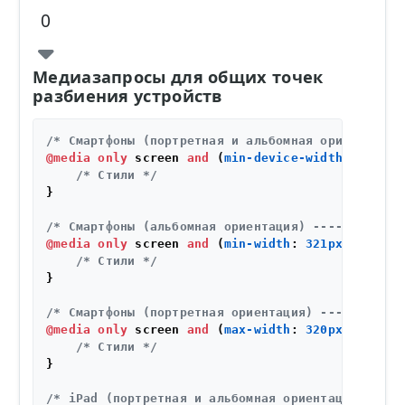
0
Медиазапросы для общих точек
разбиения устройств
/* Смартфоны (портретная и альбомная ориентация)
@media
only
 screen 
and
 (
min-device-width
: 
320px
)
/* Стили */
}

/* Смартфоны (альбомная ориентация) ----------- 
@media
only
 screen 
and
 (
min-width
: 
321px
) {

/* Стили */
}

/* Смартфоны (портретная ориентация) -----------
@media
only
 screen 
and
 (
max-width
: 
320px
) {

/* Стили */
}

/* iPad (портретная и альбомная ориентация) ----