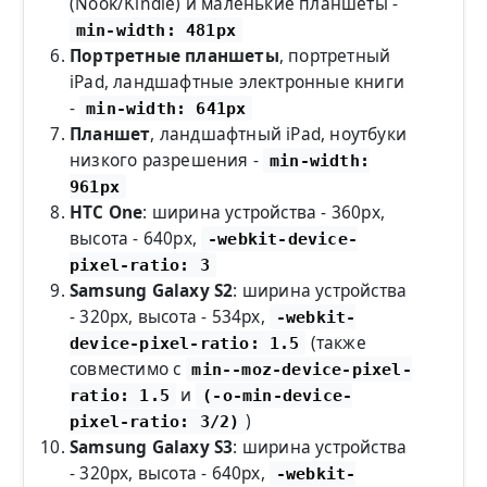
(Nook/Kindle) и маленькие планшеты -
min-width: 481px
Портретные планшеты
, портретный
iPad, ландшафтные электронные книги
-
min-width: 641px
Планшет
, ландшафтный iPad, ноутбуки
низкого разрешения -
min-width:
961px
HTC One
: ширина устройства - 360px,
высота - 640px,
-webkit-device-
pixel-ratio: 3
Samsung Galaxy S2
: ширина устройства
- 320px, высота - 534px,
-webkit-
(также
device-pixel-ratio: 1.5
совместимо с
min--moz-device-pixel-
и
ratio: 1.5
(-o-min-device-
)
pixel-ratio: 3/2)
Samsung Galaxy S3
: ширина устройства
- 320px, высота - 640px,
-webkit-