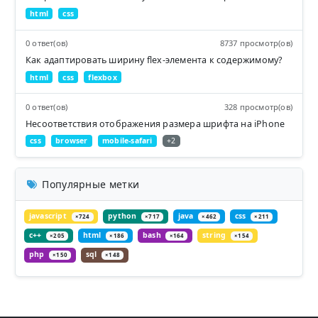
html
css
0 ответ(ов)
8737 просмотр(ов)
Как адаптировать ширину flex-элемента к содержимому?
html
css
flexbox
0 ответ(ов)
328 просмотр(ов)
Несоответствия отображения размера шрифта на iPhone
css
browser
mobile-safari
+2
Популярные метки
javascript
python
java
css
×724
×717
×462
×211
c++
html
bash
string
×205
×186
×164
×154
php
sql
×150
×148