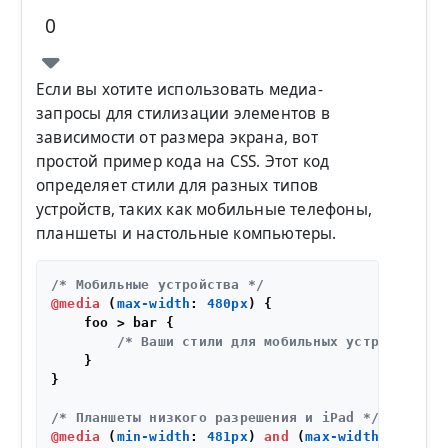
0
Если вы хотите использовать медиа-
запросы для стилизации элементов в
зависимости от размера экрана, вот
простой пример кода на CSS. Этот код
определяет стили для разных типов
устройств, таких как мобильные телефоны,
планшеты и настольные компьютеры.
/* Мобильные устройства */
@media
 (
max-width
: 
480px
) {

    foo > bar {

/* Ваши стили для мобильных устройств */
    }

}

/* Планшеты низкого разрешения и iPad */
@media
 (
min-width
: 
481px
) 
and
 (
max-width
: 
767px
)