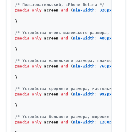
/* Пользовательский, iPhone Retina */
@media
only
 screen 
and
 (
min-width
: 
320px
) {

}

/* Устройства очень маленького размера, телефоны
@media
only
 screen 
and
 (
min-width
: 
480px
) {

}

/* Устройства маленького размера, планшеты */
@media
only
 screen 
and
 (
min-width
: 
768px
) {

}

/* Устройства среднего размера, настольные компь
@media
only
 screen 
and
 (
min-width
: 
992px
) {

}

/* Устройства большого размера, широкие экраны *
@media
only
 screen 
and
 (
min-width
: 
1200px
) {
