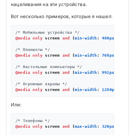
нацеливания на эти устройства.
Вот несколько примеров, которые я нашел:
/* Мобильные устройства */
@media
only
 screen 
and
 (
min-width
: 
480px
) {}

/* Планшеты */
@media
only
 screen 
and
 (
min-width
: 
768px
) {}

/* Настольные компьютеры */
@media
only
 screen 
and
 (
min-width
: 
992px
) {}

/* Огромные экраны */
@media
only
 screen 
and
 (
min-width
: 
1280px
Или:
/* Телефоны */
@media
only
 screen 
and
 (
max-width
: 
320px
) {}
