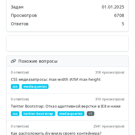
Задан
01.01.2025
Просмотров
6708
Ответов
5
Похожие вопросы
0 ответ(ов)
318 просмотр(ов)
CSS медиазапросы: max-width ИЛИ max-height
css
media-queries
0 ответ(ов)
310 просмотр(ов)
Twitter Bootstrap: Отказ адаптивной верстки в IE8 и ниже
css
twitter-bootstrap
media-queries
+1
0 ответ(ов)
2541 просмотр(ов)
Как расположить div внизу своего контейнера?