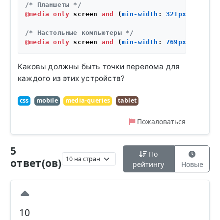
/* Планшеты */
@media
only
 screen 
and
 (
min-width
: 
321px
) 
and
 (
m
/* Настольные компьютеры */
@media
only
 screen 
and
 (
min-width
: 
769px
Каковы должны быть точки перелома для
каждого из этих устройств?
css
mobile
media-queries
tablet
Пожаловаться
5
По
ответ(ов)
рейтингу
Новые
10