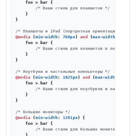
    foo > bar {

/* Ваши стили для планшетов */
    }

}

/* Планшеты и iPad (портретная ориентация) */
@media
 (
min-width
: 
768px
) 
and
 (
max-width
: 
1024px
    foo > bar {

/* Ваши стили для планшетов в портретной
    }

}

/* Ноутбуки и настольные компьютеры */
@media
 (
min-width
: 
1025px
) 
and
 (
max-width
: 
1280p
    foo > bar {

/* Ваши стили для ноутбуков и настольных
    }

}

/* Большие мониторы */
@media
 (
min-width
: 
1281px
) {

    foo > bar {

/* Ваши стили для больших мониторов */
    }
