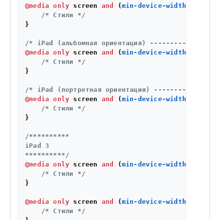
@media
only
 screen 
and
 (
min-device-width
: 
768px
)
/* Стили */
}

/* iPad (альбомная ориентация) ----------- */
@media
only
 screen 
and
 (
min-device-width
: 
768px
)
/* Стили */
}

/* iPad (портретная ориентация) ----------- */
@media
only
 screen 
and
 (
min-device-width
: 
768px
)
/* Стили */
}

/**********

iPad 3

**********/
@media
only
 screen 
and
 (
min-device-width
: 
768px
)
/* Стили */
}

@media
only
 screen 
and
 (
min-device-width
: 
768px
)
/* Стили */