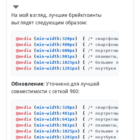
На мой взгляд, лучшие брейкпоинты
выглядят следующим образом:
@media
 (
min-width
:
320px
)  { 
/* смартфоны, портре
@media
 (
min-width
:
480px
)  { 
/* смартфоны, Androi
@media
 (
min-width
:
600px
)  { 
/* портретные планше
@media
 (
min-width
:
801px
)  { 
/* планшеты, ландшаф
@media
 (
min-width
:
1025px
) { 
/* большие ландшафтн
@media
 (
min-width
:
1281px
) { 
/* ноутбуки и настол
Обновление
: Уточнено для лучшей
совместимости с сеткой 960:
@media
 (
min-width
:
320px
)  { 
/* смартфоны, iPhone
@media
 (
min-width
:
481px
)  { 
/* портретные ридеры
@media
 (
min-width
:
641px
)  { 
/* портретные планше
@media
 (
min-width
:
961px
)  { 
/* планшеты, ландшаф
@media
 (
min-width
:
1025px
) { 
/* большие ландшафтн
@media
 (
min-width
:
1281px
) { 
/* ноутбуки и настол