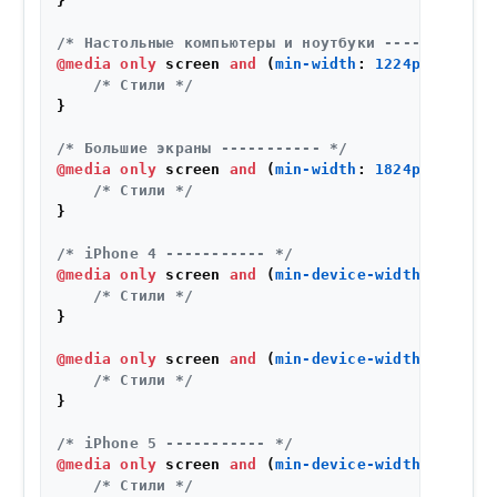
}

/* Настольные компьютеры и ноутбуки ----------- 
@media
only
 screen 
and
 (
min-width
: 
1224px
) {

/* Стили */
}

/* Большие экраны ----------- */
@media
only
 screen 
and
 (
min-width
: 
1824px
) {

/* Стили */
}

/* iPhone 4 ----------- */
@media
only
 screen 
and
 (
min-device-width
: 
320px
)
/* Стили */
}

@media
only
 screen 
and
 (
min-device-width
: 
320px
)
/* Стили */
}

/* iPhone 5 ----------- */
@media
only
 screen 
and
 (
min-device-width
: 
320px
)
/* Стили */