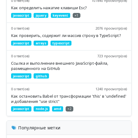
0 ответ(ов)
107840 просмотр(ов)
Как определить нажатие клавиши Esc?
javascript
jquery
keyevent
+1
0 ответ(ов)
2076 просмотр(ов)
Как проверить, содержит ли массив строку в TypeScript?
javascript
arrays
typescript
0 ответ(ов)
723 просмотр(ов)
Ссылка и выполнение внешнего JavaScript-файла,
размещенного на GitHub
javascript
github
0 ответ(ов)
1240 просмотр(ов)
Как остановить Babel от трансформации 'this' в 'undefined'
и добавления "use strict"
javascript
node.js
amd
+2
Популярные метки