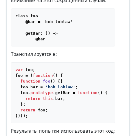
внимание на этот сокращенный случай:
class foo

    @bar = 'bob loblaw'

    getBar: () ->

Транспилируется в:
var
 foo;

foo = (
function
(
) {

function
foo
(
) {}

  foo.
bar
 = 
'bob loblaw'
;

  foo.
prototype
.
getBar
 = 
function
(
) {

return
this
.
bar
;

  };

return
 foo;

Результаты попытки использовать этот код: