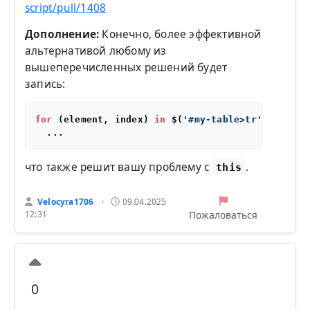
script/pull/1408
Дополнение:
Конечно, более эффективной
альтернативой любому из
вышеперечисленных решений будет
запись:
for
 (element, index) 
in
 $(
'#my-table>tr'
)

что также решит вашу проблему с
.
this
Velocyra1706
09.04.2025
•
Пожаловаться
12:31
0