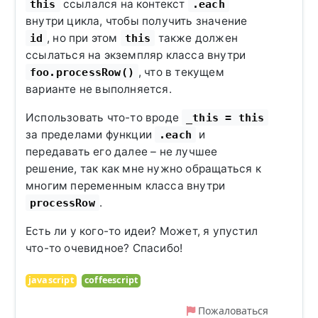
ссылался на контекст
this
.each
внутри цикла, чтобы получить значение
, но при этом
также должен
id
this
ссылаться на экземпляр класса внутри
, что в текущем
foo.processRow()
варианте не выполняется.
Использовать что-то вроде
_this = this
за пределами функции
и
.each
передавать его далее – не лучшее
решение, так как мне нужно обращаться к
многим переменным класса внутри
.
processRow
Есть ли у кого-то идеи? Может, я упустил
что-то очевидное? Спасибо!
javascript
coffeescript
Пожаловаться