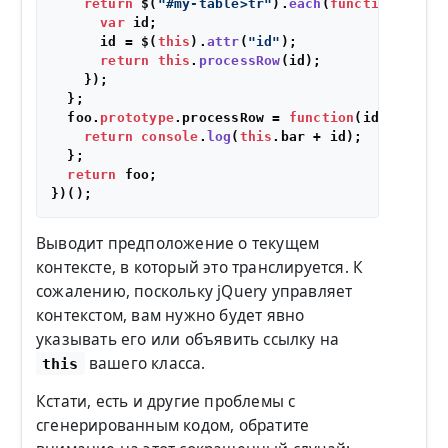
return
 $(
"#my-table>tr"
).
each
(
function
(
) {

var
 id;

      id = $(
this
).
attr
(
"id"
);

return
this
.
processRow
(id);

    });

  };

  foo.
prototype
.
processRow
 = 
function
(
id
) {

return
console
.
log
(
this
.
bar
 + id);

  };

return
 foo;

Выводит предположение о текущем
контексте, в который это транслируется. К
сожалению, поскольку jQuery управляет
контекстом, вам нужно будет явно
указывать его или объявить ссылку на
вашего класса.
this
Кстати, есть и другие проблемы с
сгенерированным кодом, обратите