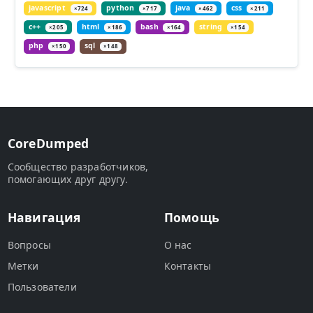
javascript
python
java
css
×724
×717
×462
×211
c++
html
bash
string
×205
×186
×164
×154
php
sql
×150
×148
CoreDumped
Сообщество разработчиков,
помогающих друг другу.
Навигация
Помощь
Вопросы
О нас
Метки
Контакты
Пользователи