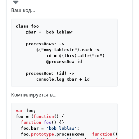
Ваш код...
class foo

    @bar = 'bob loblaw'

    processRows: ->

        $("#my-table>tr").each ->

            id = $(this).attr("id")

            @processRow id

    processRow: (id) ->

Компилируется в...
var
 foo;

foo = (
function
(
) {

function
foo
(
) {}

  foo.
bar
 = 
'bob loblaw'
;

  foo.
prototype
.
processRows
 = 
function
(
) {
