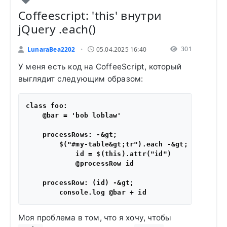
Coffeescript: 'this' внутри
jQuery .each()
301
LunaraBea2202
05.04.2025 16:40
•
У меня есть код на CoffeeScript, который
выглядит следующим образом:
class foo:

    @bar = 'bob loblaw'

    processRows: -&gt;

        $("#my-table&gt;tr").each -&gt;

            id = $(this).attr("id")

            @processRow id

    processRow: (id) -&gt;

Моя проблема в том, что я хочу, чтобы