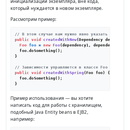
инициализации экземпляра, вне кода,
который нуждается в новом экземпляре.
Рассмотрим пример:
// В этом случае нам нужно явно указать зависимо
public
void
createdWithNew
(Dependency dependency
Foo
foo
=
new
Foo
(dependency1, dependency2, ...
  foo.doSomething();

}

// Зависимости управляются в классе Foo с помощь
public
void
createdWithSpring
(Foo foo)
 {

  foo.doSomething();

Пример использования — вы хотите
написать код для работы с хранилищем,
подобный Java Entity beans в EJB2,
например: