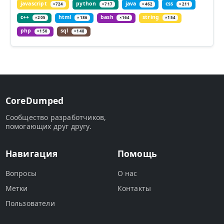
javascript
python
java
css
×724
×717
×462
×211
c++
html
bash
string
×205
×186
×164
×154
php
sql
×150
×148
CoreDumped
Сообщество разработчиков,
помогающих друг другу.
Навигация
Помощь
Вопросы
О нас
Метки
Контакты
Пользователи