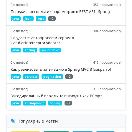
0 ответ(ов)
357 просмотр(ов)
Передача нескольких параметров в REST API - Spring
java
json
rest
+2
0 ответ(ов)
304 просмотр(ов)
Не удается автопровести сервис в
HandlerInterceptorAdapter
java
spring
spring-mvc
0 ответ(ов)
413 просмотр(ов)
Как реализовать пагинацию в Spring MVC 3 [закрыто]
java
servlets
pagination
+2
0 ответ(ов)
316 просмотр(ов)
Закодированный пароль не выглядит как BCrypt
java
spring-boot
spring
+1
Популярные метки