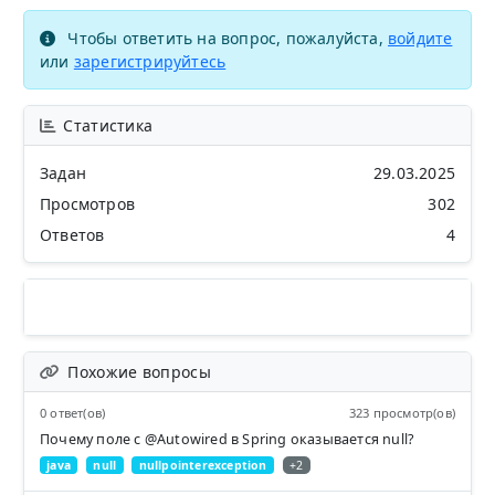
Чтобы ответить на вопрос, пожалуйста,
войдите
или
зарегистрируйтесь
Статистика
Задан
29.03.2025
Просмотров
302
Ответов
4
Похожие вопросы
0 ответ(ов)
323 просмотр(ов)
Почему поле с @Autowired в Spring оказывается null?
java
null
nullpointerexception
+2