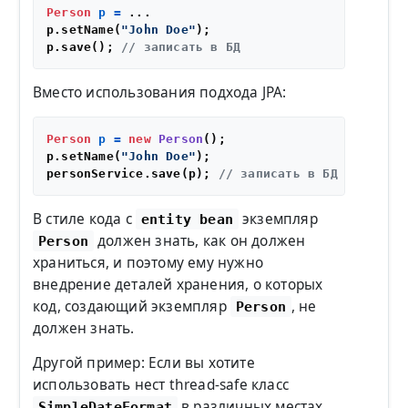
Person
p
=
 ...

p.setName(
"John Doe"
);

p.save(); 
// записать в БД
Вместо использования подхода JPA:
Person
p
=
new
Person
();

p.setName(
"John Doe"
);

personService.save(p); 
// записать в БД
В стиле кода с
экземпляр
entity bean
должен знать, как он должен
Person
храниться, и поэтому ему нужно
внедрение деталей хранения, о которых
код, создающий экземпляр
, не
Person
должен знать.
Другой пример: Если вы хотите
использовать нест thread-safe класс
в различных местах
SimpleDateFormat