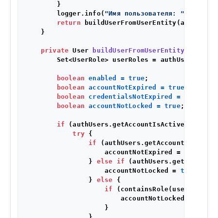
        }

        logger.info(
"Имя пользователя: "
 + appUs
return
 buildUserFromUserEntity(appUsers);
    }

private
 User 
buildUserFromUserEntity
(AppUser
        Set<UserRole> userRoles = authUsers.getUs
boolean
enabled
=
true
;

boolean
accountNotExpired
=
true
;

boolean
credentialsNotExpired
=
true
;

boolean
accountNotLocked
=
true
;

if
 (authUsers.getAccountIsActive()) {

try
 {

if
 (authUsers.getAccountExpired()
                    accountNotExpired = 
true
;

                } 
else
if
 (authUsers.getAccountIs
                    accountNotLocked = 
true
;

                } 
else
 {

if
 (containsRole(userRoles, 
                        accountNotLocked = 
false
                    }

                }
