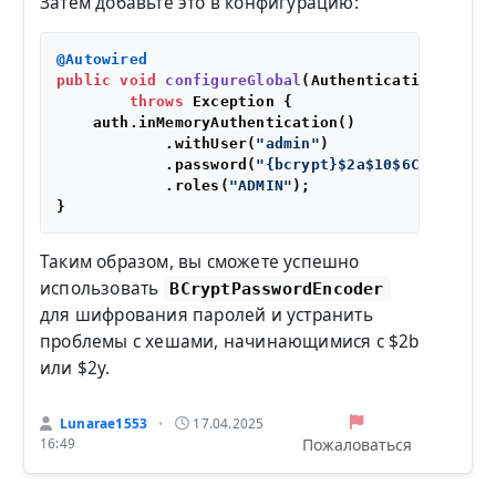
Затем добавьте это в конфигурацию:
@Autowired
public
void
configureGlobal
(AuthenticationManage
throws
 Exception {

    auth.inMemoryAuthentication()

            .withUser(
"admin"
)

            .password(
"{bcrypt}$2a$10$6CW1agMzVz
            .roles(
"ADMIN"
);

Таким образом, вы сможете успешно
использовать
BCryptPasswordEncoder
для шифрования паролей и устранить
проблемы с хешами, начинающимися с $2b
или $2y.
Lunarae1553
17.04.2025
•
Пожаловаться
16:49