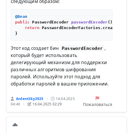
следующим образом:
@Bean
public
 PasswordEncoder 
passwordEncoder
()
 {

return
 PasswordEncoderFactories.createDelegat
Этот код создает бин
,
PasswordEncoder
который будет использовать
делегирующий механизм для поддержки
различных алгоритмов шифрования
паролей. Используйте этот подход для
обработки паролей в вашем приложении.
ArdentSky2925
14.04.2025
•
Пожаловаться
04:40
16.04.2025 02:29
•