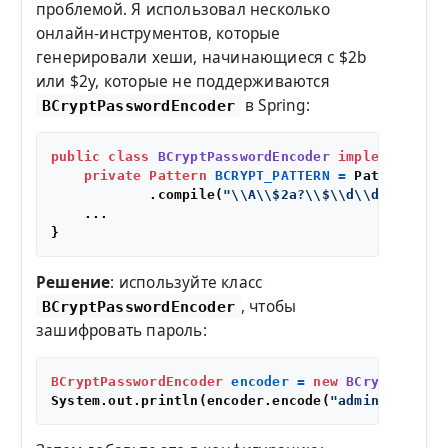
проблемой. Я использовал несколько
онлайн-инструментов, которые
генерировали хеши, начинающиеся с $2b
или $2y, которые не поддерживаются
в Spring:
BCryptPasswordEncoder
public
class
BCryptPasswordEncoder
implements
Pa
private
Pattern
BCRYPT_PATTERN
=
 Pattern

            .compile(
"\\A\\$2a?\\$\\d\\d\\$[./0-
    ...

Решение
: используйте класс
, чтобы
BCryptPasswordEncoder
зашифровать пароль:
BCryptPasswordEncoder
encoder
=
new
BCryptPasswo
System.out.println(encoder.encode(
"admin"