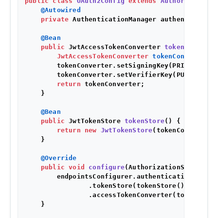
public
class
OAuth2Config
extends
AuthorizationS
@Autowired
private
 AuthenticationManager authenticationM
@Bean
public
 JwtAccessTokenConverter 
tokenConverte
JwtAccessTokenConverter
tokenConverter
=
        tokenConverter.setSigningKey(PRIVATE_KEY)
        tokenConverter.setVerifierKey(PUBLIC_KEY)
return
 tokenConverter;

    }

@Bean
public
 JwtTokenStore 
tokenStore
()
 {

return
new
JwtTokenStore
(tokenConverter()
    }

@Override
public
void
configure
(AuthorizationServerEnd
        endpointsConfigurer.authenticationManager
                .tokenStore(tokenStore())

                .accessTokenConverter(tokenConver
    }
