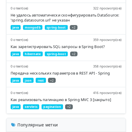
0 ответ(ов)
322 просмотр(ов)
Не удалось автоматически сконфигурировать DataSource:
'spring.datasource.url' не указан
java
mongodb
spring-boot
+2
0 ответ(ов)
359 просмотр(ов)
Как зарегистрировать SQL-запросы в Spring Boot?
java
hibernate
spring-boot
+2
0 ответ(ов)
358 просмотр(ов)
Передача нескольких параметров в REST API - Spring
java
json
rest
+2
0 ответ(ов)
416 просмотр(ов)
Как реализовать пагинацию в Spring MVC 3 [закрыто]
java
servlets
pagination
+2
Популярные метки