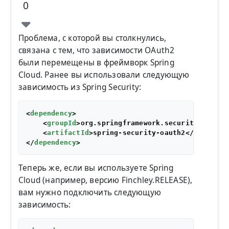
0
Проблема, с которой вы столкнулись,
связана с тем, что зависимости OAuth2
были перемещены в фреймворк Spring
Cloud. Ранее вы использовали следующую
зависимость из Spring Security:
<
dependency
>
<
groupId
>
org.springframework.security.oauth
<
<
artifactId
>
spring-security-oauth2
</
artifact
</
dependency
>
Теперь же, если вы используете Spring
Cloud (например, версию Finchley.RELEASE),
вам нужно подключить следующую
зависимость: