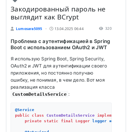
Закодированный пароль не
выглядит как BCrypt
320
Lumosara5095
13.04.2025 06:44
•
Проблема с аутентификацией в Spring
Boot с использованием OAuth2 и JWT
Я использую Spring Boot, Spring Security,
OAuth2 и JWT для аутентификации своего
приложения, но постоянно получаю
ошибку, не понимая, в чем дело. Вот моя
реализация класса
:
CustomDetailsService
@Service
public
class
CustomDetailsService
implements
Use
private
static
final
Logger
logger
=
 LoggerF