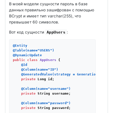
В моей модели сущности пароль в базе
данных правильно зашифрован с помощью
BCrypt и имеет тип varchar(255), что
превышает 60 символов.
Вот код сущности
:
AppUsers
@Entity
@Table(name="USERS")
@DynamicUpdate
public
class
AppUsers
 {

@Id
@Column(name="ID")
@GeneratedValue(strategy = GenerationType.ID
private
 Long id;

@Column(name="username")
private
 String username;

@Column(name="password")
private
 String password;
