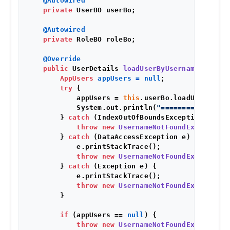
@Autowired
private
 UserBO userBo;

@Autowired
private
 RoleBO roleBo;

@Override
public
 UserDetails 
loadUserByUsername
(String
AppUsers
appUsers
=
null
;

try
 {

            appUsers = 
this
.userBo.loadUserByUse
            System.out.println(
"========|||=====
        } 
catch
 (IndexOutOfBoundsException e) {

throw
new
UsernameNotFoundException
(
        } 
catch
 (DataAccessException e) {

            e.printStackTrace();

throw
new
UsernameNotFoundException
(
        } 
catch
 (Exception e) {

            e.printStackTrace();

throw
new
UsernameNotFoundException
(
        }

if
 (appUsers == 
null
) {

throw
new
UsernameNotFoundException
(