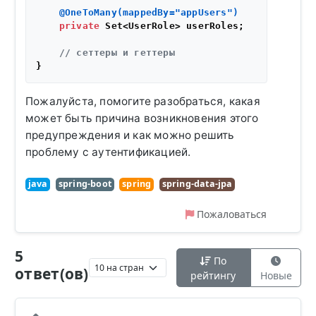
@OneToMany(mappedBy="appUsers")
private
 Set<UserRole> userRoles;

// сеттеры и геттеры
Пожалуйста, помогите разобраться, какая
может быть причина возникновения этого
предупреждения и как можно решить
проблему с аутентификацией.
java
spring-boot
spring
spring-data-jpa
Пожаловаться
5
По
ответ(ов)
рейтингу
Новые