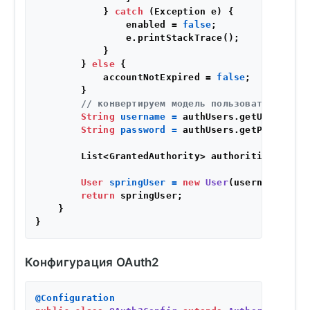
            } 
catch
 (Exception e) {

                enabled = 
false
;

                e.printStackTrace();

            }

        } 
else
 {

            accountNotExpired = 
false
;

        }

// конвертируем модель пользователя в по
String
username
=
 authUsers.getUsername()
String
password
=
 authUsers.getPassword()
        List<GrantedAuthority> authorities = buil
User
springUser
=
new
User
(username, pas
return
 springUser;

    }

Конфигурация OAuth2
@Configuration