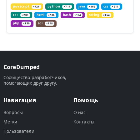
javascript
python
java
css
×724
×717
×462
×211
c++
html
bash
string
×205
×186
×164
×154
php
sql
×150
×148
CoreDumped
Сообщество разработчиков,
помогающих друг другу.
Навигация
Помощь
Вопросы
О нас
Метки
Контакты
Пользователи