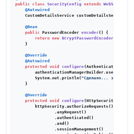
public
class
SecurityConfig
extends
WebSecurityC
@Autowired
    CustomDetailsService customDetailsService;

@Bean
public
 PasswordEncoder 
encoder
()
 {

return
new
BCryptPasswordEncoder
();

    }

@Override
@Autowired
protected
void
configure
(AuthenticationManag
        authenticationManagerBuilder.userDetails
        System.out.println(
"Сделано... закончено
    }

@Override
protected
void
configure
(HttpSecurity httpSe
        httpSecurity.authorizeRequests()

                .anyRequest()

                .authenticated()

                .and()

                .sessionManagement()
