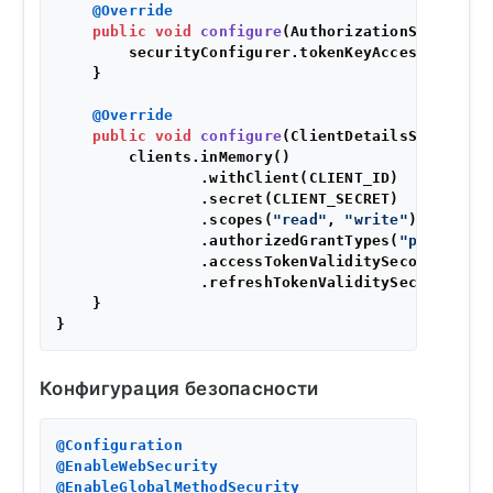
@Override
public
void
configure
(AuthorizationServerSec
        securityConfigurer.tokenKeyAccess(
"permi
    }

@Override
public
void
configure
(ClientDetailsServiceCo
        clients.inMemory()

                .withClient(CLIENT_ID)

                .secret(CLIENT_SECRET)

                .scopes(
"read"
, 
"write"
)

                .authorizedGrantTypes(
"password"
                .accessTokenValiditySeconds(
2000
                .refreshTokenValiditySeconds(
200
    }

Конфигурация безопасности
@Configuration
@EnableWebSecurity
@EnableGlobalMethodSecurity