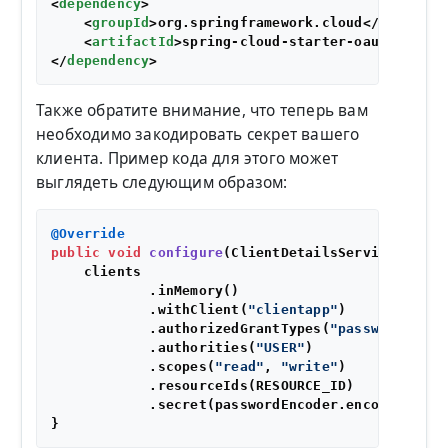
<
dependency
>
<
groupId
>
org.springframework.cloud
</
groupId
>
<
artifactId
>
spring-cloud-starter-oauth2
</
art
</
dependency
>
Также обратите внимание, что теперь вам
необходимо закодировать секрет вашего
клиента. Пример кода для этого может
выглядеть следующим образом:
@Override
public
void
configure
(ClientDetailsServiceConfig
    clients

            .inMemory()

            .withClient(
"clientapp"
)

            .authorizedGrantTypes(
"password"
, 
"r
            .authorities(
"USER"
)

            .scopes(
"read"
, 
"write"
)

            .resourceIds(RESOURCE_ID)

            .secret(passwordEncoder.encode(
"SECR