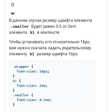
0
В данном случае размер шрифта элемента
будет равен 0.5 от 2em
.smaller
элемента
в контексте.
h1
Чтобы установить его относительно 16px,
вам нужно сначала задать родительскому
элементу
размер шрифта 16px.
h1
.wrapper
 {

font-size
: 
16px
;

h1
 {

font-size
: 
2em
;

.smaller
 {

font-size
: 
0.5em
;
