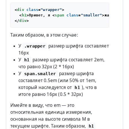
<
div
class
=
"wrapper"
>
<
h1
>
Привет, я 
<
span
class
=
"smaller"
>
жаба
</
span
</
div
>
Таким образом, в этом случае:
У
размер шрифта составляет
.wrapper
16px
У
размер шрифта составляет 2em,
h1
что равно 32px (2 * 16px)
У
размер шрифта
span.smaller
составляет 0.5em (или 50% от 1em,
который наследуется от
), что в
h1
итоге равно 16px (0.5 * 32px)
Имейте в виду, что em — это
относительная единица измерения,
основанная на высоте символа M в
текущем шрифте. Таким образом,
h1