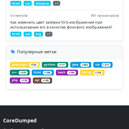
html
css
distance
+1
0 ответ(ов)
901 просмотр(ов)
Как изменить цвет заливки SVG-изображения при
использовании его в качестве фонового изображения?
html
css
svg
+1
Популярные метки
javascript
python
java
css
×724
×717
×462
×211
c++
html
bash
string
×205
×186
×164
×154
php
sql
×150
×148
CoreDumped