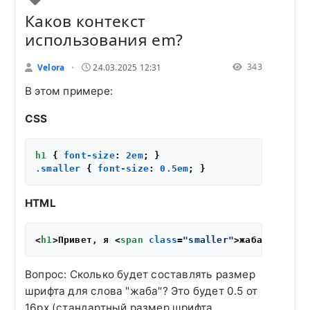
Каков контекст
использования em?
343
Velora
24.03.2025 12:31
•
В этом примере:
CSS
h1
 { 
font-size
: 
2em
.smaller
 { 
font-size
: 
0.5em
HTML
<
h1
>
Привет, я 
<
span
class
=
"smaller"
>
жаба
</
span
>
<
Вопрос: Сколько будет составлять размер
шрифта для слова "жаба"? Это будет 0.5 от
16px (стандартный размер шрифта