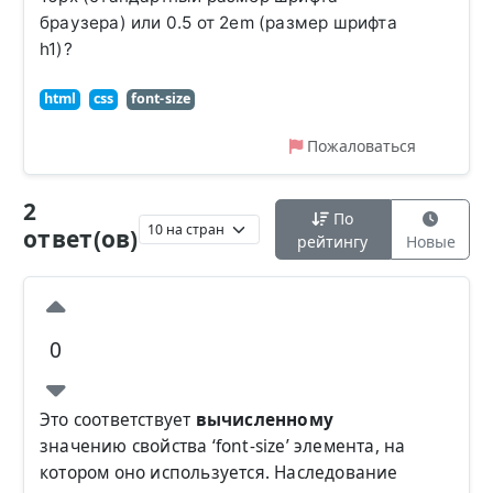
браузера) или 0.5 от 2em (размер шрифта
h1)?
html
css
font-size
Пожаловаться
2
По
ответ(ов)
рейтингу
Новые
0
Это соответствует
вычисленному
значению свойства ‘font-size’ элемента, на
котором оно используется. Наследование