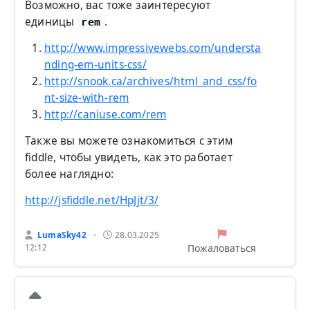
Возможно, вас тоже заинтересуют
единицы
.
rem
http://www.impressivewebs.com/understa
nding-em-units-css/
http://snook.ca/archives/html_and_css/fo
nt-size-with-rem
http://caniuse.com/rem
Также вы можете ознакомиться с этим
fiddle, чтобы увидеть, как это работает
более наглядно:
http://jsfiddle.net/HpJjt/3/
LumaSky42
28.03.2025
•
Пожаловаться
12:12