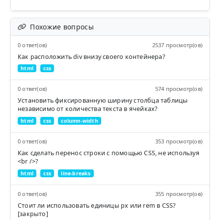
Похожие вопросы
0 ответ(ов)
2537 просмотр(ов)
Как расположить div внизу своего контейнера?
html
css
0 ответ(ов)
574 просмотр(ов)
Установить фиксированную ширину столбца таблицы
независимо от количества текста в ячейках?
html
css
column-width
0 ответ(ов)
353 просмотр(ов)
Как сделать перенос строки с помощью CSS, не используя
<br />?
html
css
line-breaks
0 ответ(ов)
355 просмотр(ов)
Стоит ли использовать единицы px или rem в CSS?
[закрыто]