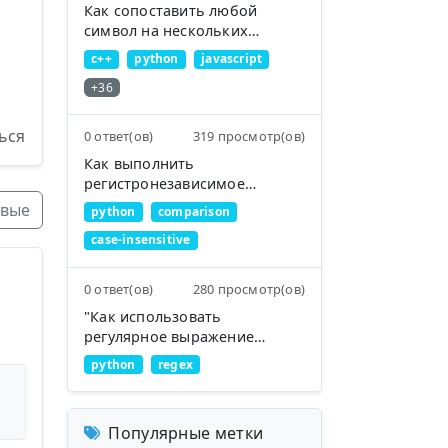
Как сопоставить любой
символ на нескольких
строках в регулярном
c++
python
javascript
выражении?
+36
ься
0 ответ(ов)
319 просмотр(ов)
Как выполнить
регистронезависимое
сравнение строк?
вые
python
comparison
case-insensitive
0 ответ(ов)
280 просмотр(ов)
"Как использовать
регулярное выражение
Python с "\1" для обращения к
python
regex
захваченным группам?"
Популярные метки