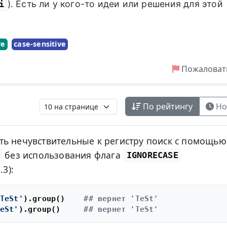
). Есть ли у кого-то идеи или решения для этой
i
ve
case-sensitive
Пожаловат
По рейтингу
Но
ть нечувствительные к регистру поиск с помощью
без использования флага
IGNORECASE
.3):
TeSt'
).group()    
## вернет 'TeSt'
eSt'
).group()     
## вернет 'TeSt'