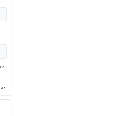
те
ься