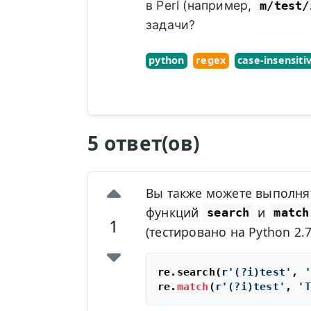
в Perl (например,
m/test/
задачи?
python
regex
case-insensiti
5 ответ(ов)
Вы также можете выполня
функций
и
search
match
1
(тестировано на Python 2.7
re.search(
r'(?i)test'
, 
'
re.
match
(
r'(?i)test'
, 
'T