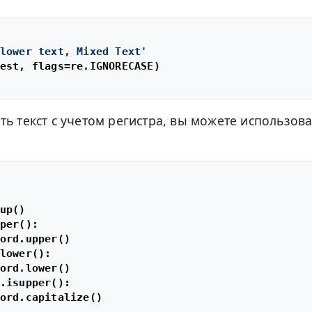
lower text, Mixed Text'
est, flags=re.IGNORECASE)

ть текст с учетом регистра, вы можете использова
up()

per():

ord.upper()

lower():

ord.lower()

.isupper():

ord.capitalize()
