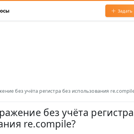
росы
Задать
ение без учёта регистра без использования re.compil
ражение без учёта регистра
ния re.compile?