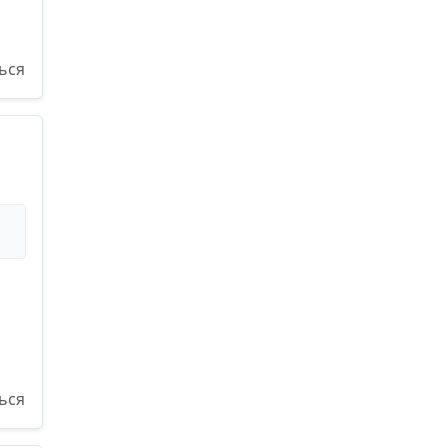
ься
ься