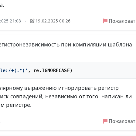
а.
Пожаловат
2025 21:08
19.02.2025 00:26
•
регистронезависимость при компиляции шаблона
le:/+(.*)'
улярному выражению игнорировать регистр
иск совпадений, независимо от того, написан ли
м регистре.
Пожаловат
2