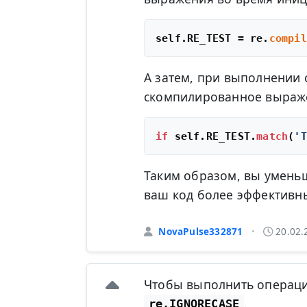
self.RE_TEST = re.
compil
А затем, при выполнении 
скомпилированное выраж
if
 self.RE_TEST.
match
(
'T
Таким образом, вы умень
ваш код более эффективн
NovaPulse332871
20.02.
•
Чтобы выполнить операции
.
re.IGNORECASE