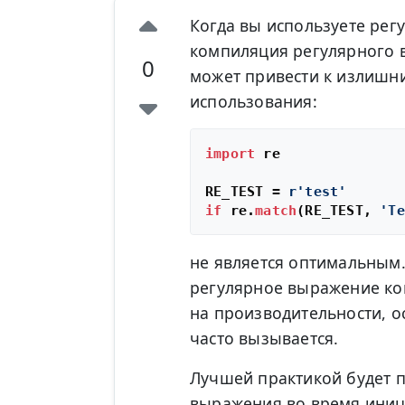
Когда вы используете рег
компиляция регулярного 
0
может привести к излишн
использования:
import
 re

RE_TEST = 
r'test'
if
 re.
match
(RE_TEST, 
'Te
не является оптимальным.
регулярное выражение ком
на производительности, о
часто вызывается.
Лучшей практикой будет 
выражения во время иниц