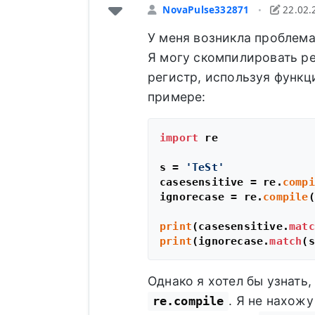
NovaPulse332871
22.02.
•
У меня возникла проблема
Я могу скомпилировать р
регистр, используя функ
примере:
import
 re

s = 
'TeSt'
casesensitive = re.
compi
ignorecase = re.
compile
(
print
(casesensitive.
matc
print
(ignorecase.
match
(s
Однако я хотел бы узнать
. Я не нахож
re.compile