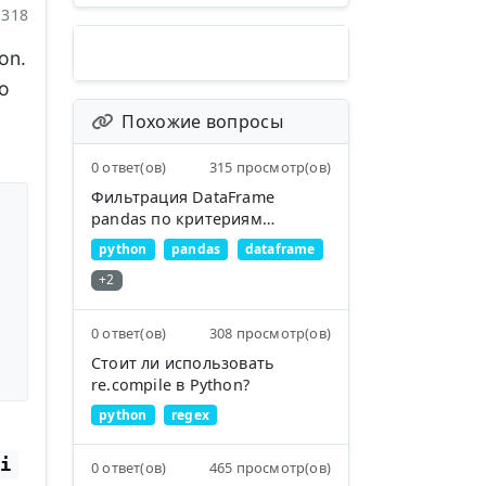
318
on.
о
Похожие вопросы
0 ответ(ов)
315 просмотр(ов)
Фильтрация DataFrame
pandas по критериям
подстроки
python
pandas
dataframe
+2
0 ответ(ов)
308 просмотр(ов)
Стоит ли использовать
re.compile в Python?
python
regex
i
0 ответ(ов)
465 просмотр(ов)