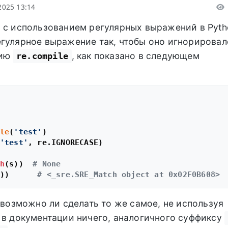
2025 13:14
 с использованием регулярных выражений в Pyth
егулярное выражение так, чтобы оно игнорировал
цию
, как показано в следующем
re.compile
le
(
'test'
)

'test'
, re.IGNORECASE)

h
(s))  
# None
))      
# <_sre.SRE_Match object at 0x02F0B608>
, возможно ли сделать то же самое, не используя
у в документации ничего, аналогичного суффиксу