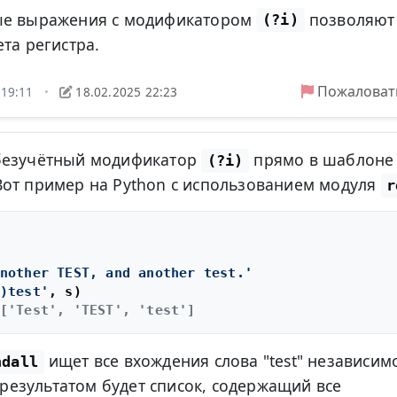
ые выражения с модификатором
позволяют
(?i)
та регистра.
Пожаловат
 19:11
18.02.2025 22:23
•
безучётный модификатор
прямо в шаблоне
(?i)
Вот пример на Python с использованием модуля
r
nother TEST, and another test.'
)test'
['Test', 'TEST', 'test']
ищет все вхождения слова "test" независим
ndall
и результатом будет список, содержащий все