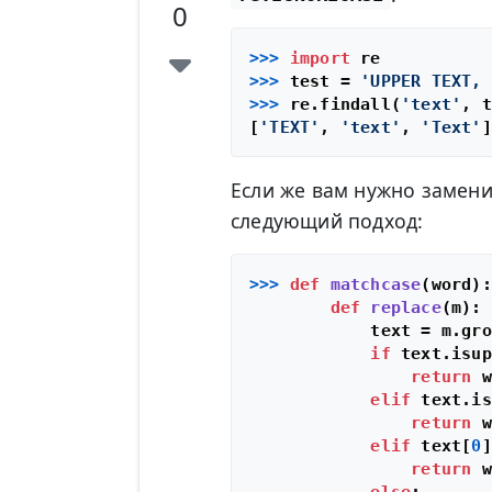
0
>>> 
import
>>> 
test = 
'UPPER TEXT, 
>>> 
re.findall(
'text'
, t
[
'TEXT'
, 
'text'
, 
'Text'
Если же вам нужно замени
следующий подход:
>>> 
def
matchcase
(
word
):

def
replace
(
m
):

            text = m.gro
if
 text.isup
return
 w
elif
 text.is
return
 w
elif
 text[
0
]
return
 w
else
:
