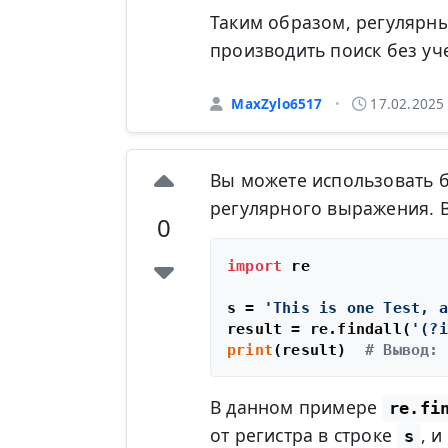
Таким образом, регулярн
производить поиск без уче
MaxZylo6517
17.02.2025
•
Вы можете использовать 
регулярного выражения. 
0
import
 re

s = 
'This is one Test, a
result = re.findall(
'(?i
print
(result)  
# Вывод: 
В данном примере
re.fi
от регистра в строке
, 
s