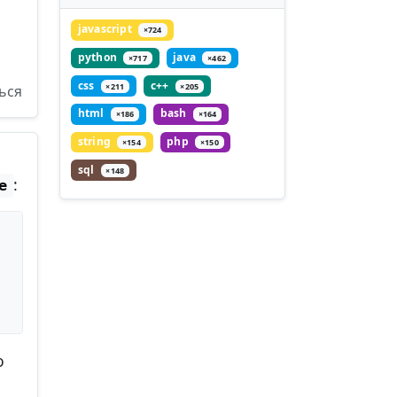
javascript
×724
python
java
×717
×462
css
c++
×211
×205
ься
html
bash
×186
×164
string
php
×154
×150
sql
×148
:
e
о