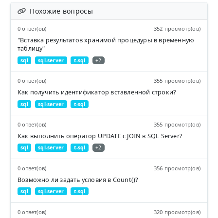
Похожие вопросы
0 ответ(ов)
352 просмотр(ов)
"Вставка результатов хранимой процедуры в временную
таблицу"
sql
sql-server
t-sql
+2
0 ответ(ов)
355 просмотр(ов)
Как получить идентификатор вставленной строки?
sql
sql-server
t-sql
0 ответ(ов)
355 просмотр(ов)
Как выполнить оператор UPDATE с JOIN в SQL Server?
sql
sql-server
t-sql
+2
0 ответ(ов)
356 просмотр(ов)
Возможно ли задать условия в Count()?
sql
sql-server
t-sql
0 ответ(ов)
320 просмотр(ов)