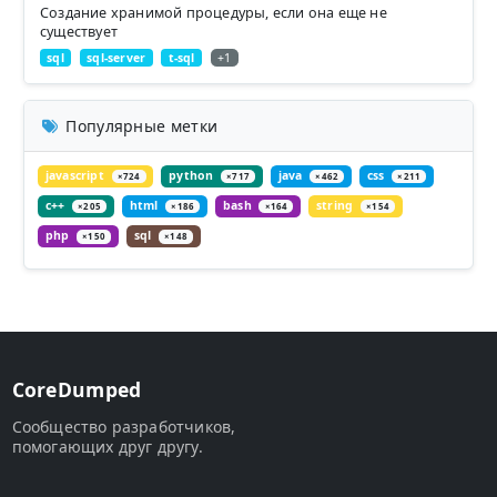
Создание хранимой процедуры, если она еще не
существует
sql
sql-server
t-sql
+1
Популярные метки
javascript
python
java
css
×724
×717
×462
×211
c++
html
bash
string
×205
×186
×164
×154
php
sql
×150
×148
CoreDumped
Сообщество разработчиков,
помогающих друг другу.