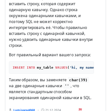
вставить строку, которая содержит
одинарную кавычку. Однако строка
окружена одинарными кавычками, и
поэтому SQL не может корректно
интерпретировать её. Чтобы правильно
вставить строку с одинарной кавычкой,
нужно удвоить одинарные кавычки внутри
строки.
Вот правильный вариант вашего запроса:
INSERT
INTO
 my_table 
VALUES
(
'hi, my name''s tim.
Таким образом, вы заменяете
char(39)
на две одинарные кавычки
, что
''
является стандартным способом
экранирования одинарной кавычки в SQL.
Lumivara4068
21.12.2024
•