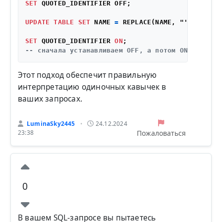
SET
 QUOTED_IDENTIFIER OFF;

UPDATE
TABLE
SET
 NAME 
=
 REPLACE(NAME, "'S", "S");
SET
 QUOTED_IDENTIFIER 
ON
-- сначала устанавливаем OFF, а потом ON
Этот подход обеспечит правильную
интерпретацию одиночных кавычек в
ваших запросах.
LuminaSky2445
24.12.2024
•
Пожаловаться
23:38
0
В вашем SQL-запросе вы пытаетесь