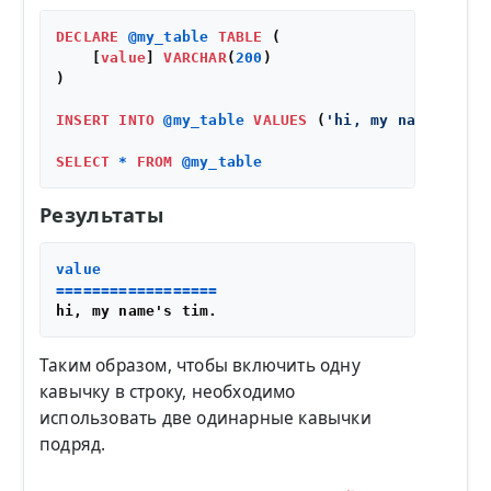
DECLARE
@my_table
TABLE
 (

    [
value
] 
VARCHAR
(
200
)

)

INSERT
INTO
@my_table
VALUES
 (
'hi, my name''s ti
SELECT
*
FROM
@my_table
Результаты
value

==================
Таким образом, чтобы включить одну
кавычку в строку, необходимо
использовать две одинарные кавычки
подряд.