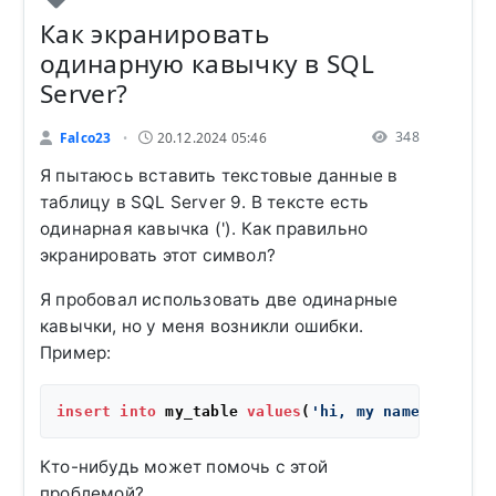
Как экранировать
одинарную кавычку в SQL
Server?
348
Falco23
20.12.2024 05:46
•
Я пытаюсь вставить текстовые данные в
таблицу в SQL Server 9. В тексте есть
одинарная кавычка ('). Как правильно
экранировать этот символ?
Я пробовал использовать две одинарные
кавычки, но у меня возникли ошибки.
Пример:
insert
into
 my_table 
values
(
'hi, my name''s tim.
Кто-нибудь может помочь с этой
проблемой?