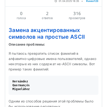
01.04.2025 18:35
•
Ravex123
0
2
316
голоса
ответов
просмотров
Замена акцентированных
символов на простые ASCII
Описание проблемы:
Я пытаюсь превратить список фамилий в
алфавитно-цифровые имена пользователей, однако
некоторые из них содержат не-ASCII символы. Вот
пример таких фамилий:
Hernández

Quermançós 

Одним из способов решения этой проблемы было
бы использование регулярных...