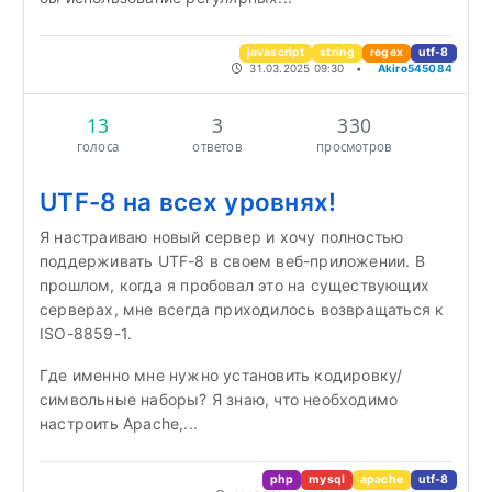
javascript
string
regex
utf-8
31.03.2025 09:30
•
Akiro545084
13
3
330
голоса
ответов
просмотров
UTF-8 на всех уровнях!
Я настраиваю новый сервер и хочу полностью
поддерживать UTF-8 в своем веб-приложении. В
прошлом, когда я пробовал это на существующих
серверах, мне всегда приходилось возвращаться к
ISO-8859-1.
Где именно мне нужно установить кодировку/
символьные наборы? Я знаю, что необходимо
настроить Apache,...
php
mysql
apache
utf-8