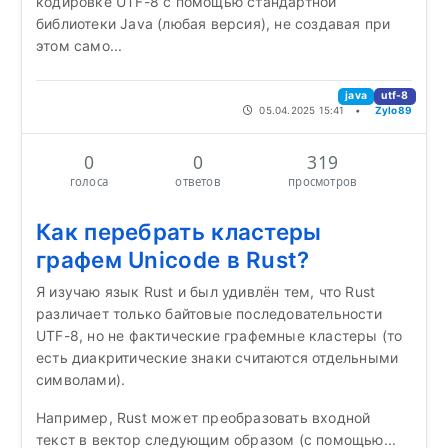
кодировке UTF-8 с помощью стандартной
библиотеки Java (любая версия), не создавая при
этом само...
java
utf-8
05.04.2025 15:41
•
Zylo89
0
0
319
голоса
ответов
просмотров
Как перебрать кластеры
графем Unicode в Rust?
Я изучаю язык Rust и был удивлён тем, что Rust
различает только байтовые последовательности
UTF-8, но не фактические графемные кластеры (то
есть диакритические знаки считаются отдельными
символами).
Например, Rust может преобразовать входной
текст в вектор следующим образом (с помощью...