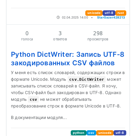
unicode
utf-8
rust
02.04.2025 14:00
•
StarGazer428213
0
3
298
голоса
ответов
просмотров
Python DictWriter: Запись UTF-8
закодированных CSV файлов
У меня есть список словарей, содержащих строки в
формате Unicode. Модуль
может
csv.DictWriter
записывать список словарей в CSV-файл. Я хочу,
чтобы CSV-файл был закодирован в UTF-8. Однако
модуль
не может обрабатывать
csv
преобразование строк в формате Unicode в UTF-8.
В документации модуля...
python
csv
unicode
utf-8