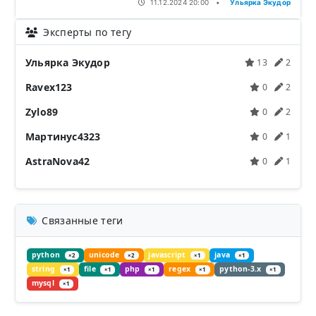
11.12.2024 20:00
•
Ульярка Экудор
Эксперты по тегу
Ульярка Экудор
13
2
Ravex123
0
2
Zylo89
0
2
Мартинус4323
0
1
AstraNova42
0
1
Связанные теги
python
unicode
javascript
java
×2
×2
×1
×1
string
file
php
regex
python-3.x
×1
×1
×1
×1
×1
mysql
×1