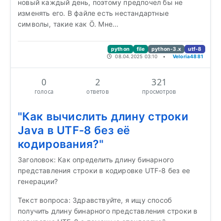
новый каждый день, поэтому предпочел бы не
изменять его. В файле есть нестандартные
символы, такие как Ö. Мне...
python
file
python-3.x
utf-8
08.04.2025 03:10
•
Veloria4881
0
2
321
голоса
ответов
просмотров
"Как вычислить длину строки
Java в UTF-8 без её
кодирования?"
Заголовок: Как определить длину бинарного
представления строки в кодировке UTF-8 без ее
генерации?
Текст вопроса: Здравствуйте, я ищу способ
получить длину бинарного представления строки в