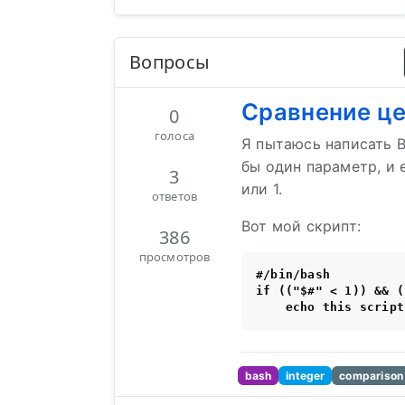
Вопросы
Сравнение це
0
голоса
Я пытаюсь написать B
бы один параметр, и 
3
или 1.
ответов
Вот мой скрипт:
386
просмотров
#/bin/bash

if (("$#" < 1)) && (
bash
integer
comparison