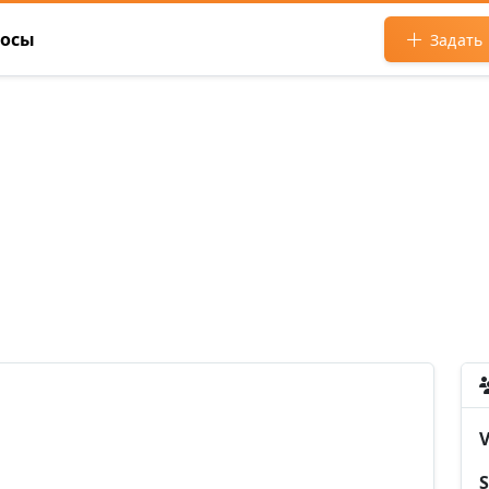
росы
Задать
V