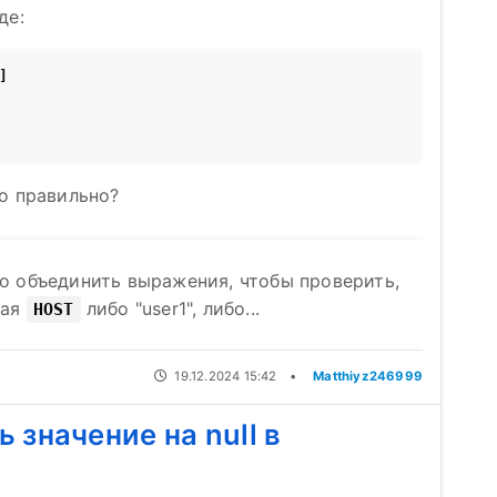
де:


то правильно?
о объединить выражения, чтобы проверить,
ная
либо "user1", либо...
HOST
19.12.2024 15:42
•
Matthiyz246999
 значение на null в