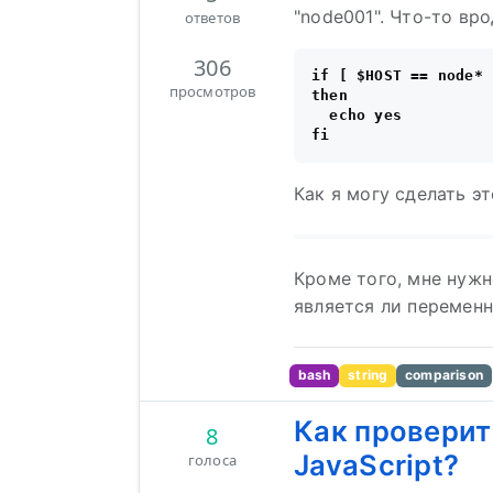
"node001". Что-то вро
ответов
306
if [ $HOST == node* ]
просмотров
then

  echo yes

Как я могу сделать э
Кроме того, мне нужн
является ли перемен
bash
string
comparison
Как проверить
8
JavaScript?
голоса