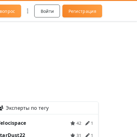
 вопрос
Войти
Регистрация
Эксперты по тегу
elocispace
42
1
StarDust22
31
1