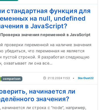
и стандартная функция для
еменных на null, undefined
ачения в JavaScript?
Проверка значения переменной в JavaScript
ей проверки переменной на наличие значения
но убедиться, что переменная не является
и пустой строкой. Я разработал следующую
, охватывает ли она все...
21.12.2024 11:53
•
StarDust22
comparison
роверить, начинается ли
еделённого значения?
 начинается ли строка с "node", например,