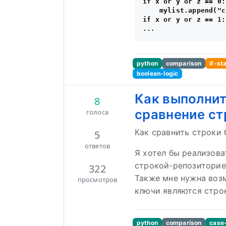
if x or y or z == 0:

    mylist.append("c"
if x or y or z == 1:

python
comparison
if-st
boolean-logic
Как выполни
8
сравнение ст
голоса
Как сравнить строки 
5
ответов
Я хотел бы реализова
строкой-репозиторие
322
Также мне нужна возм
просмотров
ключи являются строк
python
comparison
case-