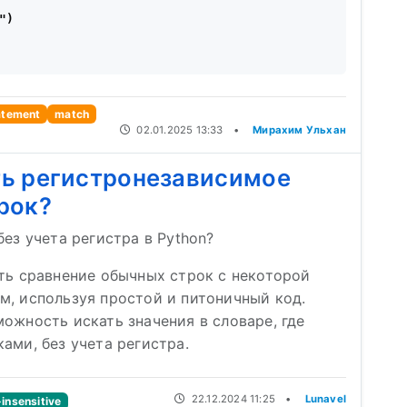
)

atement
match
02.01.2025 13:33
•
Мирахим Ульхан
ть регистронезависимое
рок?
без учета регистра в Python?
ть сравнение обычных строк с некоторой
м, используя простой и питоничный код.
ожность искать значения в словаре, где
ами, без учета регистра.
22.12.2024 11:25
•
Lunavel
insensitive