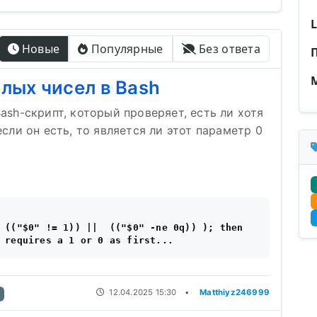
Новые
Популярные
Без ответа
лых чисел в Bash
ash-скрипт, который проверяет, есть ли хотя
если он есть, то является ли этот параметр 0
 (("$0" != 1)) ||  (("$0" -ne 0q)) ); then

12.04.2025 15:30
•
Matthiyz246999