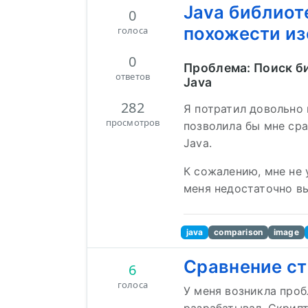
Java библиот
0
похожести из
голоса
0
Проблема: Поиск б
ответов
Java
282
Я потратил довольно 
просмотров
позволила бы мне сра
Java.
К сожалению, мне не 
меня недостаточно вы
java
comparison
image
Сравнение стр
6
голоса
У меня возникла проб