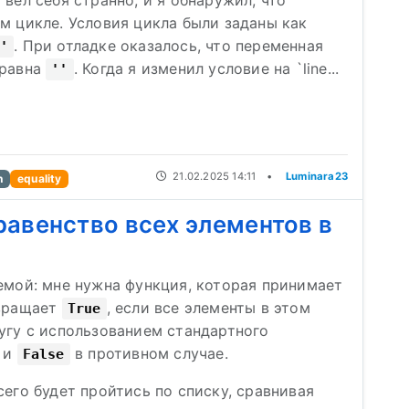
 вел себя странно, и я обнаружил, что
м цикле. Условия цикла были заданы как
. При отладке оказалось, что переменная
'
 равна
. Когда я изменил условие на `line...
''
21.02.2025 14:11
•
Luminara23
n
equality
равенство всех элементов в
емой: мне нужна функция, которая принимает
звращает
, если все элементы в этом
True
угу с использованием стандартного
, и
в противном случае.
False
сего будет пройтись по списку, сравнивая