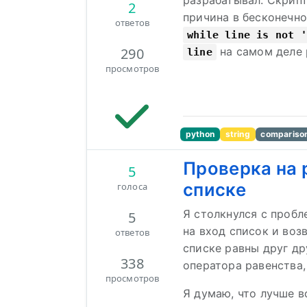
разрабатывал. Скрипт
2
причина в бесконечно
ответов
while line is not '
290
на самом деле
line
просмотров
python
string
compariso
Проверка на 
5
списке
голоса
Я столкнулся с пробл
5
на вход список и во
ответов
списке равны друг др
338
оператора равенства
просмотров
Я думаю, что лучше в