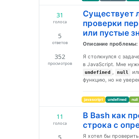
Существует л
31
проверки пер
голоса
или пустые зн
5
ответов
Описание проблемы: 
352
Я столкнулся с задач
просмотров
в JavaScript. Мне нуж
,
ил
undefined
null
функцию, но не уверен
javascript
undefined
null
В Bash как п
11
строка с опр
голоса
Я хотел бы проверить,
5