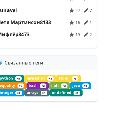
Lunavel
27
7
Петя Мартинсон8133
16
1
Мифлёр8473
15
2
Связанные теги
python
javascript
string
×5
×4
×3
equality
bash
null
java
×3
×2
×2
×1
integer
arrays
undefined
×1
×1
×1