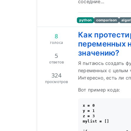
соседние...
python
comparison
algor
Как протести
8
переменных н
голоса
значению?
5
ответов
Я пытаюсь создать фу
переменных с целым ч
324
Интересно, есть ли сп
просмотров
Вот пример кода:
x = 0

y = 1

z = 3

mylist = []
