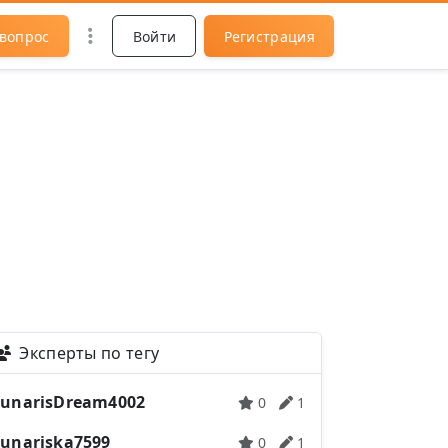
 вопрос
Войти
Регистрация
Эксперты по тегу
LunarisDream4002
0
1
Lunariska7599
0
1