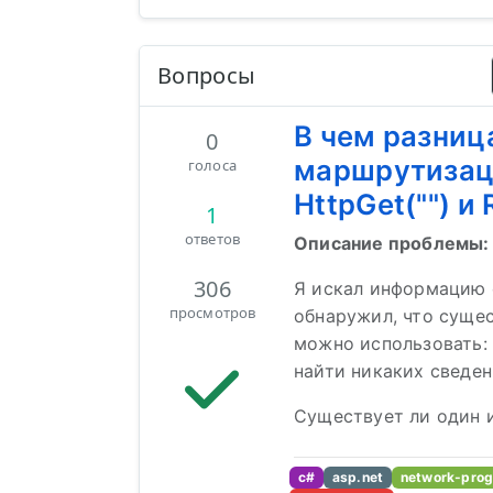
Вопросы
В чем разни
0
маршрутизаци
голоса
HttpGet("") и 
1
ответов
Описание проблемы:
306
Я искал информацию 
просмотров
обнаружил, что суще
можно использовать:
найти никаких сведен
Существует ли один из
c#
asp.net
network-pro