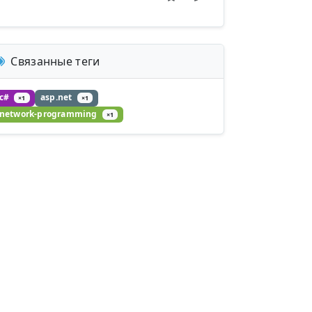
Связанные теги
c#
asp.net
×1
×1
network-programming
×1