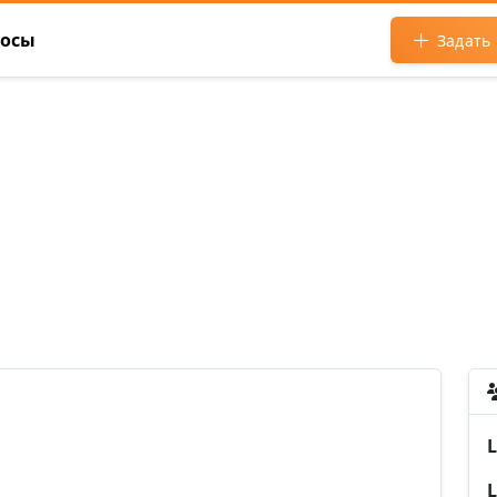
росы
Задать