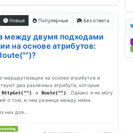
Новые
Популярные
Без ответа
ца между двумя подходами
и на основе атрибутов:
Route("")?
о маршрутизации на основе атрибутов и
ствуют два различных атрибута, которые
и
. Однако я не могу
HttpGet("")
Route("")
ий о том, в чем разница между ними.
 них для...
gramming