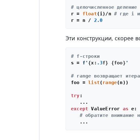
# целочисленное деление
r = 
float
(i)/n 
# где i и
r = n / 
2.0
Эти конструкции, скорее в
# f-строки
s = 
f'
{x:
.3
f}
{foo}
'
# range возвращает итера
foo = 
list
(
range
(n))

try
:

except
 ValueError 
as
 e:

# обратите внимание н