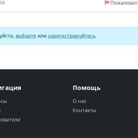
Пожаловат
:50
уйста,
войдите
или
зарегистрируйтесь
игация
Помощь
осы
О нас
и
Контакты
ователи