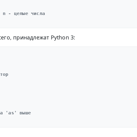
 n - целые числа
сего, принадлежат Python 3:
тор
а 'as' выше