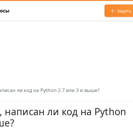
росы
Задать
писан ли код на Python 2.7 или 3 и выше?
, написан ли код на Python
ше?