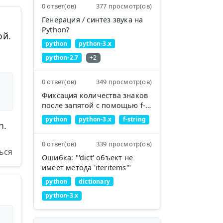
0 ответ(ов)
377 просмотр(ов)
Генерация / синтез звука на
,
Python?
ой.
python
python-3.x
python-2.7
+2
0 ответ(ов)
349 просмотр(ов)
Фиксация количества знаков
после запятой с помощью f-
строк
python
python-3.x
f-string
n.
0 ответ(ов)
339 просмотр(ов)
ься
Ошибка: "'dict' объект не
имеет метода 'iteritems'"
python
dictionary
python-3.x