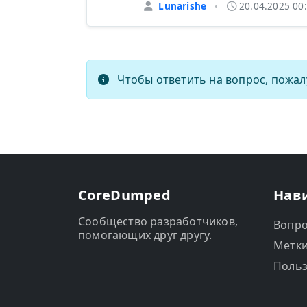
Lunarishe
20.04.2025 00
•
Чтобы ответить на вопрос, пожал
CoreDumped
Нав
Сообщество разработчиков,
Вопр
помогающих друг другу.
Метк
Польз