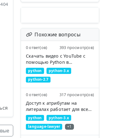
3404
Похожие вопросы
0 ответ(ов)
393 просмотр(ов)
Скачать видео с YouTube с
помощью Python в
определённую директорию
python
python-3.x
python-2.7
0 ответ(ов)
317 просмотр(ов)
Доступ к атрибутам на
ься
литералах работает для всех
типов, кроме `int`; почему?
python
python-3.x
language-lawyer
+1
вые