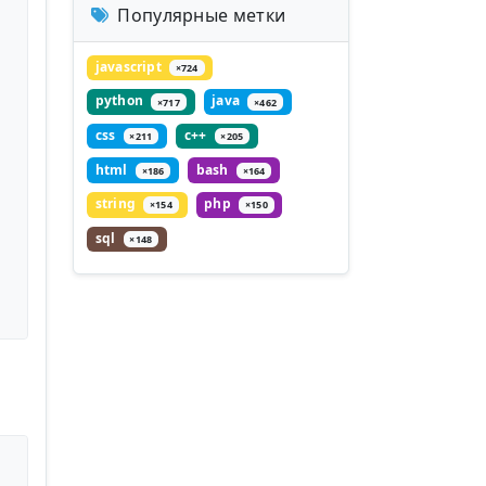
Популярные метки
javascript
×724
python
java
×717
×462
css
c++
×211
×205
html
bash
×186
×164
string
php
×154
×150
sql
×148