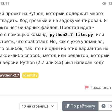
1
 18:11
й проект на Python, который содержит много
тладить. Код грязный и не задокументирован. Я
оекте нет бинарных файлов. Простая идея -
го с помощью команд
или
python2.7 file.py
треть, что сработает. Но, как я уже упоминал,
о ошибок, так что ни один из этих вариантов не
какой-либо способ, метод или редактор, который
й версии Python (2.7 или 3.x) был написан код?
python-2.7
identify
Пожаловат
По рейтингу
Но