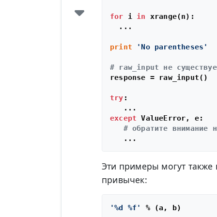
for
 i 
in
 xrange(n):

  ...

print
'No parentheses'
# raw_input не существуе
response = raw_input()

try
:

except
 ValueError, e:

# обратите внимание н
Эти примеры могут также в
привычек:
'%d %f'
 % (a, b)
