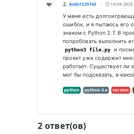
Asdo1235743
16.04.2025
•
У меня есть долгоиграющи
ошибок, и я пытаюсь его о
знаком с Python 2.7. В пр
попробовать выполнить е
и посмо
python3 file.py
проект уже содержит мног
работает. Существует ли 
мог бы подсказать, в како
python
python-3.x
version
2 ответ(ов)