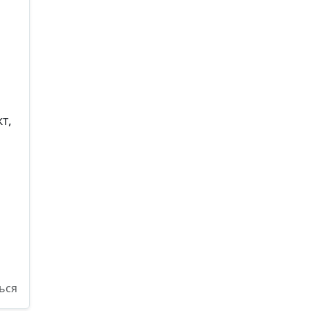
т,
ься