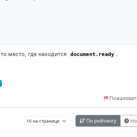
то место, где находится
.
document.ready
y
Пожаловат
По рейтингу
Но