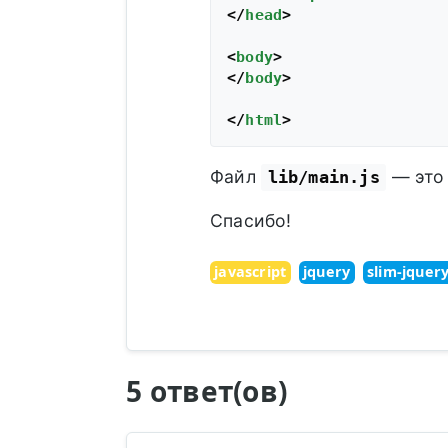
</
head
>
<
body
>
</
body
>
</
html
>
Файл
— это 
lib/main.js
Спасибо!
javascript
jquery
slim-jquer
5 ответ(ов)