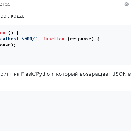
 21:55
сок кода:
on
 (
) {

calhost:5000/'
, 
function
 (
response
) {

onse);

рипт на Flask/Python, который возвращает JSON 