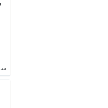
д
ься
и