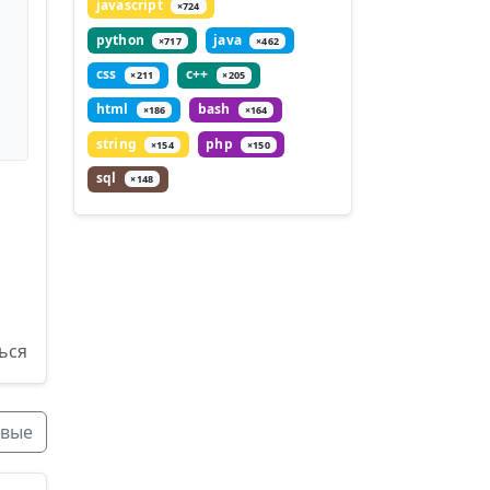
javascript
×724
python
java
×717
×462
css
c++
×211
×205
html
bash
×186
×164
string
php
×154
×150
sql
×148
ься
вые