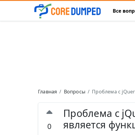
Все воп
Главная
Вопросы
Проблема с jQuery
Проблема с jQu
является функ
0