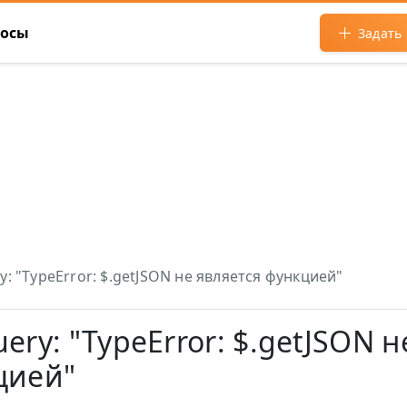
росы
Задать
: "TypeError: $.getJSON не является функцией"
ery: "TypeError: $.getJSON н
цией"