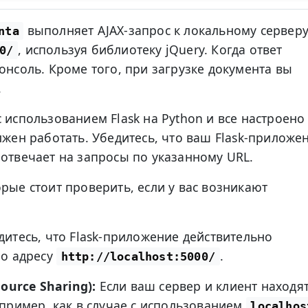
выполняет AJAX-запрос к локальному сервер
nta
, используя библиотеку jQuery. Когда ответ
0/
онсоль. Кроме того, при загрузке документа вы
.
 использованием Flask на Python и все настроено
лжен работать. Убедитесь, что ваш Flask-приложе
 отвечает на запросы по указанному URL.
рые стоит проверить, если у вас возникают
итесь, что Flask-приложение действительно
по адресу
.
http://localhost:5000/
ource Sharing):
Если ваш сервер и клиент находя
пример, как в случае с использованием
localhos