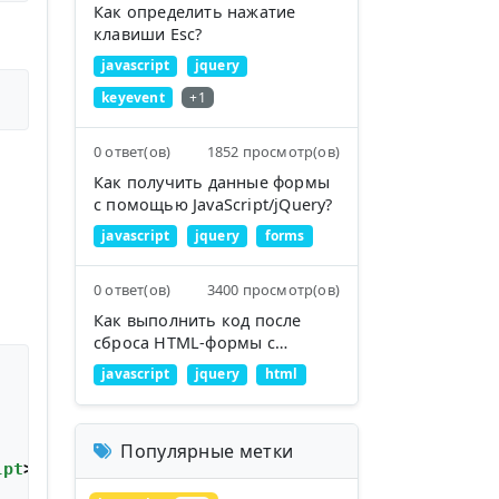
Как определить нажатие
клавиши Esc?
javascript
jquery
keyevent
+1
0 ответ(ов)
1852 просмотр(ов)
Как получить данные формы
с помощью JavaScript/jQuery?
javascript
jquery
forms
0 ответ(ов)
3400 просмотр(ов)
Как выполнить код после
сброса HTML-формы с
помощью jQuery?
javascript
jquery
html
Популярные метки
ipt
>