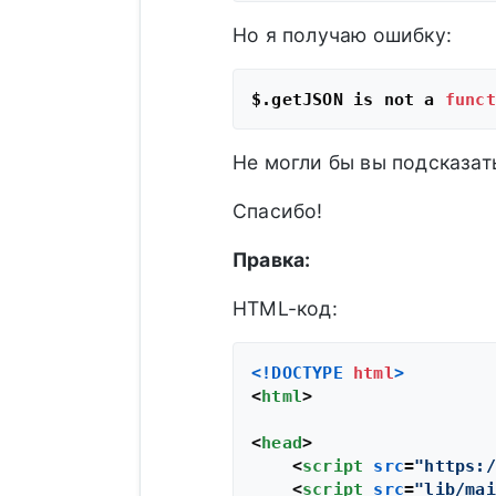
Но я получаю ошибку:
$.getJSON is not a 
funct
Не могли бы вы подсказат
Спасибо!
Правка:
HTML-код:
<!DOCTYPE 
html
>
<
html
>
<
head
>
<
script
src
=
"https:/
<
script
src
=
"lib/mai