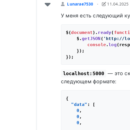
Lunarae7530
11.04.2025
•
У меня есть следующий ку
$(
document
).
ready
(
functi
    $.
getJSON
(
'http://lo
console
.
log
(resp
    });

— это ск
localhost:5000
следующем формате:
{
"data"
:
[
0
,
0
,
0
,