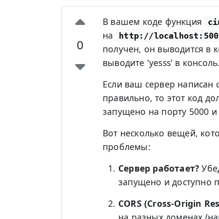
В вашем коде функция
ci
на
http://localhost:500
0
получен, он выводится в к
выводите 'yesss' в консоль
Если ваш сервер написан с
правильно, то этот код до
запущено на порту 5000 и
Вот несколько вещей, кото
проблемы:
Сервер работает?
Убед
запущено и доступно 
CORS (Cross-Origin Res
на разных доменах (на