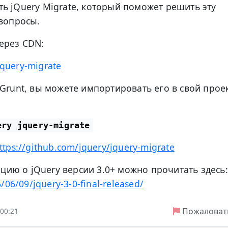
ь jQuery Migrate, который поможет решить эту
 вопросы.
ерез CDN:
/jquery-migrate
Grunt, вы можете импортировать его в свой проек
ery jquery-migrate
ttps://github.com/jquery/jquery-migrate
ию о jQuery версии 3.0+ можно прочитать здесь:
/06/09/jquery-3-0-final-released/
Пожаловат
 00:21