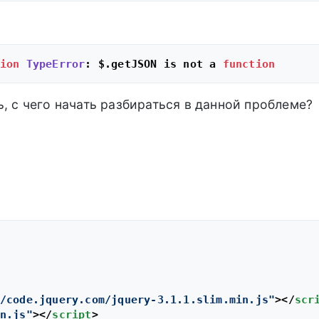
ion
TypeError
: $.getJSON is not a 
function
ь, с чего начать разбираться в данной проблеме?
/code.jquery.com/jquery-3.1.1.slim.min.js"
>
</
scr
n.js"
>
</
script
>