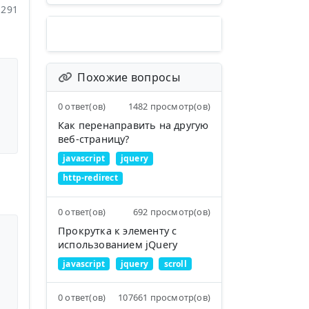
291
Похожие вопросы
0 ответ(ов)
1482 просмотр(ов)
Как перенаправить на другую
веб-страницу?
javascript
jquery
в
http-redirect
0 ответ(ов)
692 просмотр(ов)
Прокрутка к элементу с
использованием jQuery
javascript
jquery
scroll
0 ответ(ов)
107661 просмотр(ов)