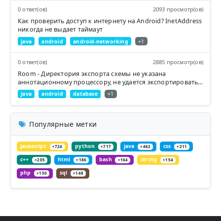
0 ответ(ов)
2093 просмотр(ов)
Как проверить доступ к интернету на Android? InetAddress
никогда не выдает таймаут
java
android
android-networking
+1
0 ответ(ов)
2885 просмотр(ов)
Room - Директория экспорта схемы не указана
аннотационному процессору, не удается экспортировать
схему
java
android
database
+1
Популярные метки
javascript
python
java
css
×724
×717
×462
×211
c++
html
bash
string
×205
×186
×164
×154
php
sql
×150
×148