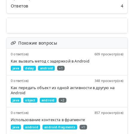
Ответов
4
Похожие вопросы
0 ответ(ов)
609 просмотр(ов)
Как вызвать метод с задержкой в Android
java
delay
android
+1
0 ответ(ов)
348 просмотр(ов)
Как передать объект из одной активности в другую на
Android
java
object
android
+2
0 ответ(ов)
857 просмотр(ов)
Использование контекста в фрагменте
java
android
android-fragments
+1