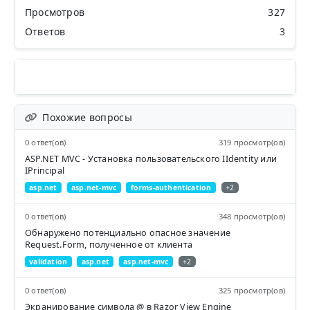
Просмотров
327
Ответов
3
Похожие вопросы
0 ответ(ов)
319 просмотр(ов)
ASP.NET MVC - Установка пользовательского IIdentity или
IPrincipal
asp.net
asp.net-mvc
forms-authentication
+2
0 ответ(ов)
348 просмотр(ов)
Обнаружено потенциально опасное значение
Request.Form, полученное от клиента
validation
asp.net
asp.net-mvc
+2
0 ответ(ов)
325 просмотр(ов)
Экранирование символа @ в Razor View Engine