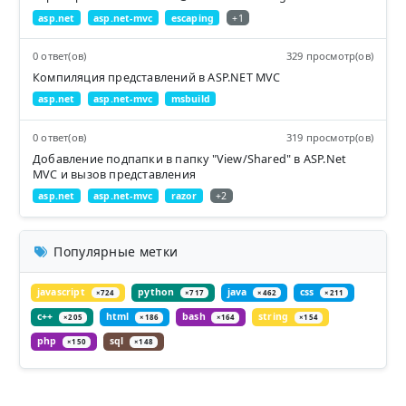
asp.net
asp.net-mvc
escaping
+1
0 ответ(ов)
329 просмотр(ов)
Компиляция представлений в ASP.NET MVC
asp.net
asp.net-mvc
msbuild
0 ответ(ов)
319 просмотр(ов)
Добавление подпапки в папку "View/Shared" в ASP.Net
MVC и вызов представления
asp.net
asp.net-mvc
razor
+2
Популярные метки
javascript
python
java
css
×724
×717
×462
×211
c++
html
bash
string
×205
×186
×164
×154
php
sql
×150
×148