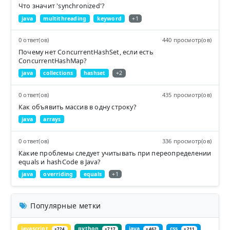
Что значит 'synchronized'?
java
multithreading
keyword
+1
0 ответ(ов)
440 просмотр(ов)
Почему нет ConcurrentHashSet, если есть
ConcurrentHashMap?
java
collections
hashset
+2
0 ответ(ов)
435 просмотр(ов)
Как объявить массив в одну строку?
java
arrays
0 ответ(ов)
336 просмотр(ов)
Какие проблемы следует учитывать при переопределении
equals и hashCode в Java?
java
overriding
equals
+1
Популярные метки
javascript
python
java
css
×724
×717
×462
×211