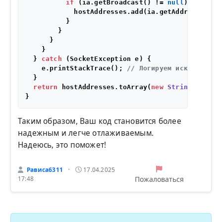
if
 (ia.getBroadcast() != 
null
) {  
// Ф
            hostAddresses.add(ia.getAddress().get
          }

        }

      }

    }

  } 
catch
 (SocketException e) {

    e.printStackTrace(); 
// Логируем исключение 
  }

return
 hostAddresses.toArray(
new
String
[
0
]);

Таким образом, Ваш код становится более
надежным и легче отлаживаемым.
Надеюсь, это поможет!
Рависа6311
17.04.2025
•
Пожаловаться
17:48