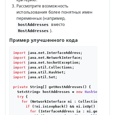
Рассмотрите возможность
использования более понятных имен
переменных (например,
вместо
hostAddresses
).
HostAddresses
Пример улучшенного кода
import
import
import
import
import
import
 java.util.Set;

private
 String[] getHostAddresses() {

  Set<String> hostAddresses = 
new
HashSet
<>();

try
 {

for
 (NetworkInterface ni : Collections.list(
if
 (!ni.isLoopback() && ni.isUp() && ni.ge
for
 (InterfaceAddress ia : ni.getInterfac