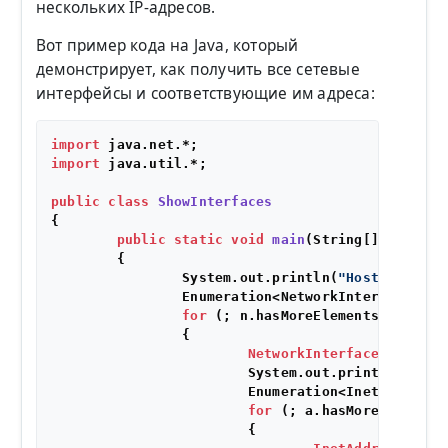
нескольких IP-адресов.
Вот пример кода на Java, который
демонстрирует, как получить все сетевые
интерфейсы и соответствующие им адреса:
import
import
 java.util.*;

public
class
ShowInterfaces
{

public
static
void
main
(String[] args)
t
        {

                System.out.println(
"Host addr: "
                Enumeration<NetworkInterface> n 
for
 (; n.hasMoreElements();)

                {

NetworkInterface
e
=
 n.n
                        System.out.println(
"Inte
                        Enumeration<InetAddress> 
for
 (; a.hasMoreElements(
                        {
