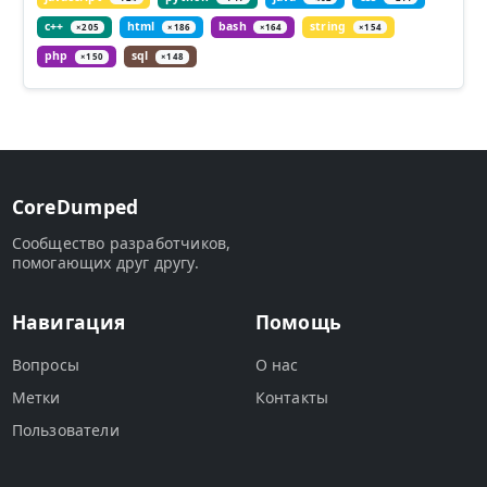
c++
html
bash
string
×205
×186
×164
×154
php
sql
×150
×148
CoreDumped
Сообщество разработчиков,
помогающих друг другу.
Навигация
Помощь
Вопросы
О нас
Метки
Контакты
Пользователи