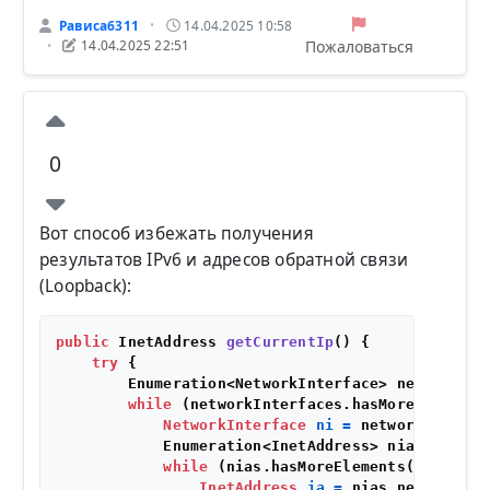
Рависа6311
14.04.2025 10:58
•
Пожаловаться
14.04.2025 22:51
•
0
Вот способ избежать получения
результатов IPv6 и адресов обратной связи
(Loopback):
public
 InetAddress 
getCurrentIp
()
 {

try
 {

        Enumeration<NetworkInterface> networkInt
while
 (networkInterfaces.hasMoreElements(
NetworkInterface
ni
=
 networkInterfa
            Enumeration<InetAddress> nias = ni.ge
while
 (nias.hasMoreElements()) {

InetAddress
ia
=
 nias.nextElement