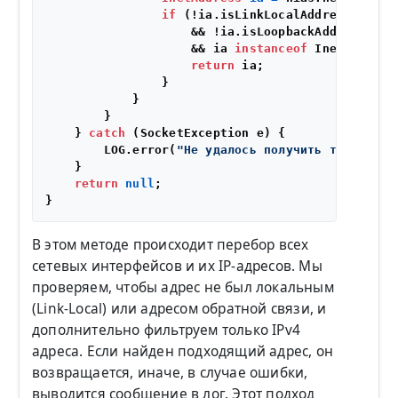
if
 (!ia.isLinkLocalAddress() 

                    && !ia.isLoopbackAddress() 

                    && ia 
instanceof
 Inet4Address
return
 ia;

                }

            }

        }

    } 
catch
 (SocketException e) {

        LOG.error(
"Не удалось получить текущий I
    }

return
null
;

В этом методе происходит перебор всех
сетевых интерфейсов и их IP-адресов. Мы
проверяем, чтобы адрес не был локальным
(Link-Local) или адресом обратной связи, и
дополнительно фильтруем только IPv4
адреса. Если найден подходящий адрес, он
возвращается, иначе, в случае ошибки,
выводится сообщение в лог. Этот подход