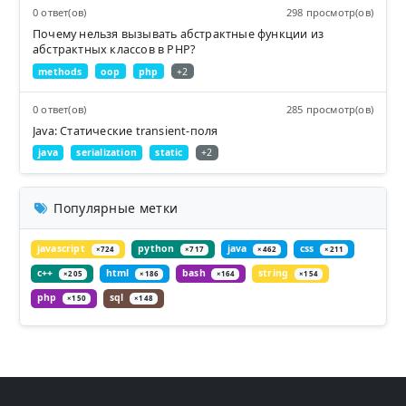
0 ответ(ов)
298 просмотр(ов)
Почему нельзя вызывать абстрактные функции из
абстрактных классов в PHP?
methods
oop
php
+2
0 ответ(ов)
285 просмотр(ов)
Java: Статические transient-поля
java
serialization
static
+2
Популярные метки
javascript
python
java
css
×724
×717
×462
×211
c++
html
bash
string
×205
×186
×164
×154
php
sql
×150
×148