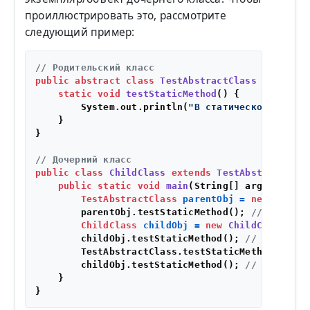
проиллюстрировать это, рассмотрите
следующий пример:
// Родительский класс
public
abstract
class
TestAbstractClass
 {

static
void
testStaticMethod
()
 {

        System.out.println(
"В статическом методе
    }

}

// Дочерний класс
public
class
ChildClass
extends
TestAbstractClas
public
static
void
main
(String[] args)
 {

TestAbstractClass
parentObj
=
new
ChildC
        parentObj.testStaticMethod(); 
// Вызовет
ChildClass
childObj
=
new
ChildClass
();

        childObj.testStaticMethod(); 
// Вызовет 
        TestAbstractClass.testStaticMethod(); 
//
        childObj.testStaticMethod(); 
// Вызовет 
    }
