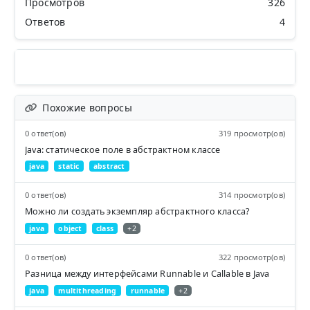
Просмотров
326
Ответов
4
Похожие вопросы
0 ответ(ов)
319 просмотр(ов)
Java: статическое поле в абстрактном классе
java
static
abstract
0 ответ(ов)
314 просмотр(ов)
Можно ли создать экземпляр абстрактного класса?
java
object
class
+2
0 ответ(ов)
322 просмотр(ов)
Разница между интерфейсами Runnable и Callable в Java
java
multithreading
runnable
+2