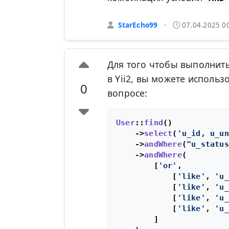
StarEcho99
07.04.2025 0
•
Для того чтобы выполнит
в Yii2, вы можете исполь
0
вопросе:
User
::
find
()

    ->
select
(
'u_id, u_un
    ->
andWhere
(
"u_status
    ->
andWhere
(

        [
'or'
,

            [
'like'
, 
'u_
            [
'like'
, 
'u_
            [
'like'
, 
'u_
            [
'like'
, 
'u_
        ]
