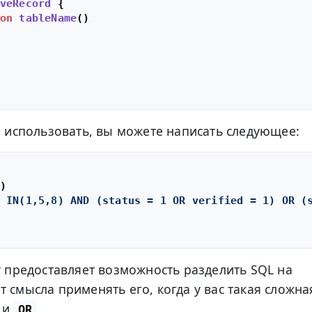
veRecord
{

on
tableName
(
)

го использовать, вы можете написать следующее:
)  

 IN(1,5,8) AND (status = 1 OR verified = 1) OR (
ry предоставляет возможность разделить SQL на
 смысла применять его, когда у вас такая сложна
и
.
OR