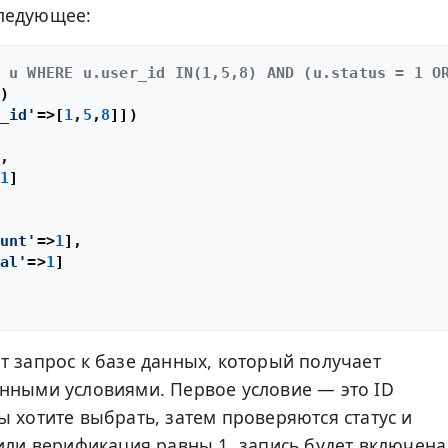
ледующее:
 u WHERE u.user_id IN(1,5,8) AND (u.status = 1 O
)

_id'
=>[
1
,
5
,
8
]])

,

1
]

unt'
=>
1
],

al'
=>
1
]

т запрос к базе данных, который получает
нными условиями. Первое условие — это ID
ы хотите выбрать, затем проверяются статус и
 или верификация равны 1, запись будет включена