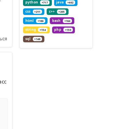
python
java
×717
×462
css
c++
×211
×205
html
bash
×186
×164
string
php
×154
×150
ься
sql
×148
асс