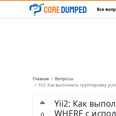
Все воп
Главная
Вопросы
Yii2: Как выполнить группировку у
Yii2: Как вып
WHERE с испо
0