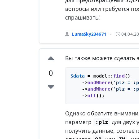
для предотвращения SQL-и
вопросы или требуется по
спрашивать!
LumaSky234671
04.04.2
•
Вы также можете сделать 
0
$data
 = model::
find
()

    ->
andWhere
(
'plz = :p
    ->
andWhere
(
'plz = :p
    ->
all
Однако обратите внимание
параметр
для двух 
:plz
получить данные, соответ