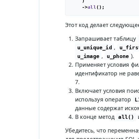
    )

    ->
all
Этот код делает следующе
Запрашивает таблицу
,
u_unique_id
u_firs
,
).
u_image
u_phone
Применяет условия фил
идентификатор не раве
7.
Включает условия поис
используя оператор
L
данные содержат иско
В конце метод
all()
Убедитесь, что переменн