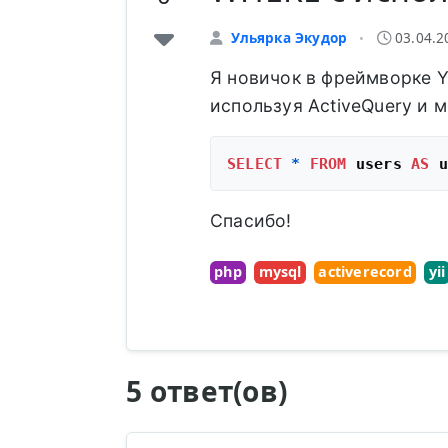
Ульярка Экудор
03.04.2
•
Я новичок в фреймворке Yi
используя ActiveQuery и 
SELECT
*
FROM
 users 
AS
 u
Спасибо!
php
mysql
activerecord
yii
5 ответ(ов)