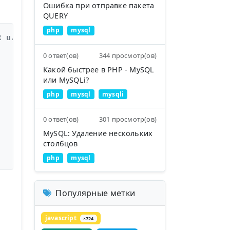
Ошибка при отправке пакета
QUERY
php
mysql
R u.verified = 1) OR (u.social_account = 1 AND u.
0 ответ(ов)
344 просмотр(ов)
Какой быстрее в PHP - MySQL
или MySQLi?
php
mysql
mysqli
0 ответ(ов)
301 просмотр(ов)
MySQL: Удаление нескольких
столбцов
php
mysql
Популярные метки
javascript
×724
.