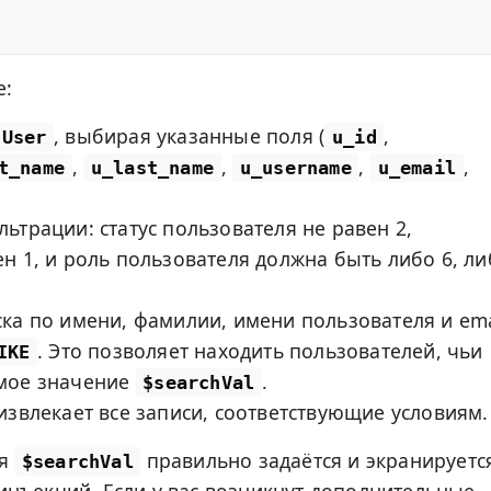
е:
, выбирая указанные поля (
,
User
u_id
,
,
,
,
t_name
u_last_name
u_username
u_email
ьтрации: статус пользователя не равен 2,
н 1, и роль пользователя должна быть либо 6, ли
ка по имени, фамилии, имени пользователя и ema
. Это позволяет находить пользователей, чьи
IKE
мое значение
.
$searchVal
извлекает все записи, соответствующие условиям.
ая
правильно задаётся и экранируетс
$searchVal