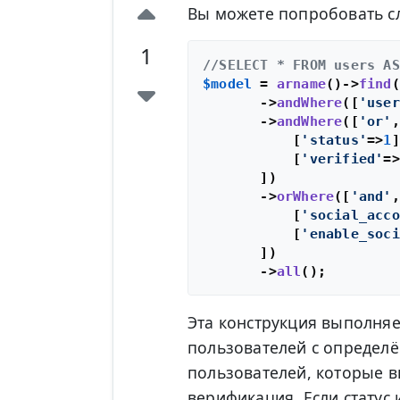
Вы можете попробовать с
1
//SELECT * FROM users AS
$model
 = 
arname
()->
find
(
       ->
andWhere
([
'user
       ->
andWhere
([
'or'
,

           [
'status'
=>
1
]
           [
'verified'
=>
       ])

       ->
orWhere
([
'and'
,

           [
'social_acco
           [
'enable_soci
       ])

       ->
all
Эта конструкция выполняе
пользователей с определё
пользователей, которые в
верификация. Если статус