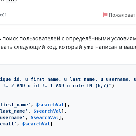
Пожаловат
0:01
ь поиск пользователей с определёнными условия
зовать следующий код, который уже написан в ва
ique_id, u_first_name, u_last_name, u_username, 
 != 2 AND u_id != 1 AND u_role IN (6,7)"
)

first_name'
, 
$searchVal
],

last_name'
, 
$searchVal
],

username'
, 
$searchVal
],

email'
, 
$searchVal
]
