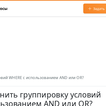
росы
Задать
словий WHERE с использованием AND или OR?
олнить группировку условий
льзованием AND или OR?