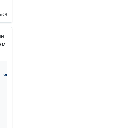
ься
ми
шем
u_email, u_image, u_phone'
) 
