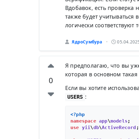
Вдобавок, есть проверка н
также будет учитываться в
логически соответствуют т
ЯдроСумбура
05.04.202
•
Я предполагаю, что вы уже
которая в основном такая ж
0
Если вы хотите использова
:
USERS
<?php
namespace
app
\
models
use
yii
\
db
\
ActiveRecord
;
