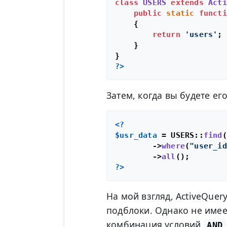
class
USERS
extends
Acti
public
static
functi
{

return
'users'
;

    }

?>
Затем, когда вы будете е
<?
$usr_data
 = USERS::
find
(
        ->
where
(
"user_id
        ->
all
?>
На мой взгляд, ActiveQue
подблоки. Однако не имеет
комбинация условий
AND