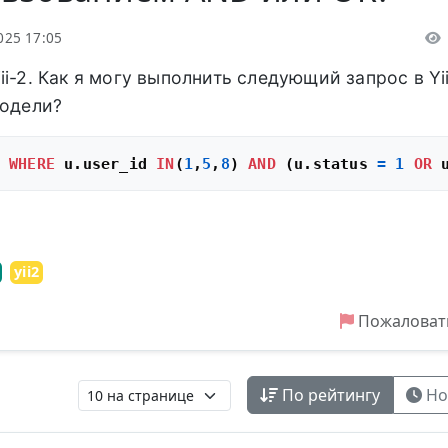
025 17:05
i-2. Как я могу выполнить следующий запрос в Yii
модели?
 
WHERE
 u.user_id 
IN
(
1
,
5
,
8
) 
AND
 (u.status 
=
1
OR
 
yii2
Пожаловат
По рейтингу
Но