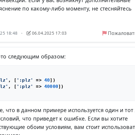
нъекций. Если у вас возникнут дополнительные
яснение по какому-либо моменту, не стесняйтесь
Пожаловат
025 18:48
06.04.2025 17:03
•
это следующим образом:
lz'
, [
':plz'
 => 
40
])

lz'
, [
':plz'
 => 
40000
])

, что в данном примере используется один и тот
условий, что приведет к ошибке. Если вы хотите
ствующие обоим условиям, вам стоит использова