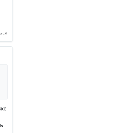
ься
 же
ть