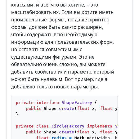
классами, и все, что вы хотите, – это
масштабировать их. Если вы хотите иметь
произвольные формы, тогда дескриптор
формы должен быть как-то расширен,
чтобы содержать всю необходимую
информацию для пользовательских форм,
но оставаться совместимым с
существующими фигурами. Это не
обязательно очень сложно, вы можете
добавить свойство или параметр, который
может быть нулевым. Вот пример, где я
добавляю только новые параметры.
private
interface
ShapeFactory
 {

public
 Shape 
create
(
float
 x, 
float
 y, 
float
 
}

private
class
CircleFactory
implements
ShapeFact
public
 Shape 
create
(
float
 x, 
float
 y, 
float
 
float
radius
=
 Math.min(width, height);
