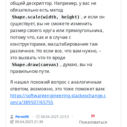
общий дескриптор. Например, у вас не
обязательно есть метод
, и если он
Shape.scale(width, height)
существует, вы не сможете изменить
размер своего круга или прямоугольника,
потому что, как и в случае с
конструкторами, масштабирование там
различное. Но если все, что вам нужно, –
это вызвать что-то вроде
, думаю, вы на
Shape.draw(canvas)
правильном пути.
Я нашел похожий вопрос с аналогичным
ответом, возможно, это тоже поможет вам:
https://softwareengineering.stackexchange.c
om/a/389507/65755
Perex90
08.04.2025 22:53
•
•
Пожаловаться
09.04.2025 21:39