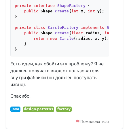
private
interface
ShapeFactory
 {

public
 Shape 
create
(
int
 x, 
int
 y)
;

}

private
class
CircleFactory
implements
ShapeFact
public
 Shape 
create
(
float
 radius, 
int
 x, 
int
return
new
Circle
(radius, x, y);

    }

Есть идеи, как обойти эту проблему? Я не
должен получать ввод от пользователя
внутри фабрики (он должен поступать
извне).
Спасибо!
java
design-patterns
factory
Пожаловаться