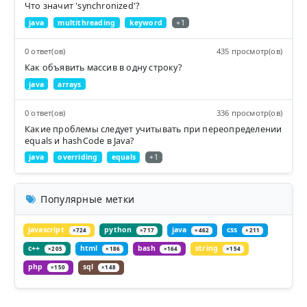
Что значит 'synchronized'?
java
multithreading
keyword
+1
0 ответ(ов)
435 просмотр(ов)
Как объявить массив в одну строку?
java
arrays
0 ответ(ов)
336 просмотр(ов)
Какие проблемы следует учитывать при переопределении
equals и hashCode в Java?
java
overriding
equals
+1
Популярные метки
javascript
python
java
css
×724
×717
×462
×211
c++
html
bash
string
×205
×186
×164
×154
php
sql
×150
×148