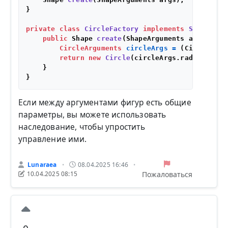
}

private
class
CircleFactory
implements
ShapeFact
public
 Shape 
create
(ShapeArguments args)
 {

CircleArguments
circleArgs
=
 (CircleArgu
return
new
Circle
(circleArgs.radius, cir
    }

Если между аргументами фигур есть общие
параметры, вы можете использовать
наследование, чтобы упростить
управление ими.
Lunaraea
08.04.2025 16:46
•
•
Пожаловаться
10.04.2025 08:15