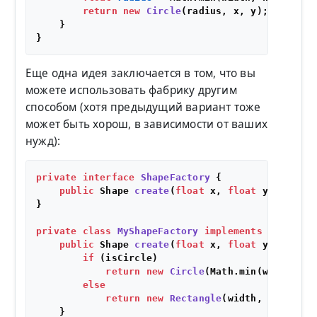
return
new
Circle
(radius, x, y);

    }

Еще одна идея заключается в том, что вы
можете использовать фабрику другим
способом (хотя предыдущий вариант тоже
может быть хорош, в зависимости от ваших
нужд):
private
interface
ShapeFactory
 {

public
 Shape 
create
(
float
 x, 
float
 y, 
float
 
}

private
class
MyShapeFactory
implements
ShapeFac
public
 Shape 
create
(
float
 x, 
float
 y, 
float
 
if
 (isCircle)

return
new
Circle
(Math.min(width, hei
else
return
new
Rectangle
(width, height, x
    }
