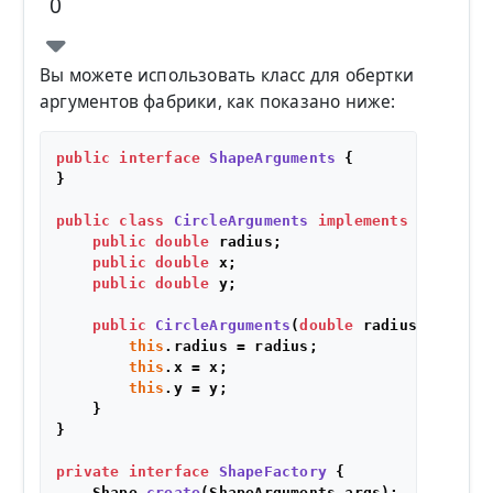
0
Вы можете использовать класс для обертки
аргументов фабрики, как показано ниже:
public
interface
ShapeArguments
 {

}

public
class
CircleArguments
implements
ShapeArg
public
double
 radius;

public
double
 x;

public
double
 y;

public
CircleArguments
(
double
 radius, 
double
this
.radius = radius;

this
.x = x;

this
.y = y;

    }

}

private
interface
ShapeFactory
 {

    Shape 
create
(ShapeArguments args)
;
