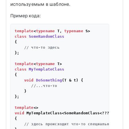
используемым в шаблоне.
Пример кода:
template
<
typename
 T, 
typename
class
SomeRandomClass
{

// что-то здесь
};

template
<
typename
class
MyTemplateClass
{

void
DoSomething
(T & t)
{

//...что-то
    }

};

template
void
 MyTemplateClass<SomeRandomClass<???>>::
DoSo
{

// здесь происходит что-то специальное