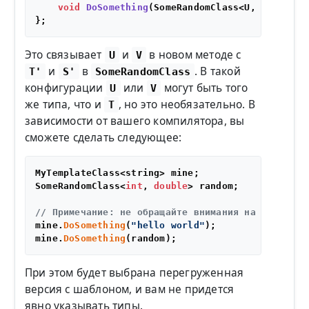
void
DoSomething
(SomeRandomClass<U, V>& r)
{
Это связывает
и
в новом методе с
U
V
и
в
. В такой
T'
S'
SomeRandomClass
конфигурации
или
могут быть того
U
V
же типа, что и
, но это необязательно. В
T
зависимости от вашего компилятора, вы
сможете сделать следующее:
MyTemplateClass<string> mine;

SomeRandomClass<
int
, 
double
> random;

// Примечание: не обращайте внимания на неконста
mine.
DoSomething
(
"hello world"
);

mine.
DoSomething
При этом будет выбрана перегруженная
версия с шаблоном, и вам не придется
явно указывать типы.