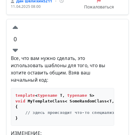
Дан Шелихин5211
•
Пожаловаться
11.04.2025 08:00
0
Все, что вам нужно сделать, это
использовать шаблоны для того, что вы
хотите оставить общим. Взяв ваш
начальный код:
template
<
typename
 T, 
typename
void
 MyTemplateClass< SomeRandomClass<T,S> >::
Do
{

// здесь происходит что-то специализированно
ИЗМЕНЕНИЕ: