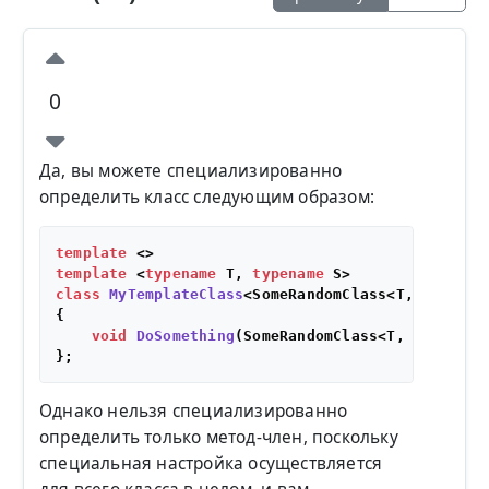
0
Да, вы можете специализированно
определить класс следующим образом:
template
template
 <
typename
 T, 
typename
class
MyTemplateClass
<SomeRandomClass<T, S>>

{

void
DoSomething
(SomeRandomClass<T, S>& t)
{
Однако нельзя специализированно
определить только метод-член, поскольку
специальная настройка осуществляется