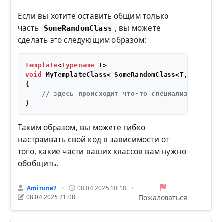
Если вы хотите оставить общим только
часть
, вы можете
SomeRandomClass
сделать это следующим образом:
template
<
typename
void
 MyTemplateClass< SomeRandomClass<T,
int
> >::
{

// здесь происходит что-то специализированно
Таким образом, вы можете гибко
настраивать свой код в зависимости от
того, какие части ваших классов вам нужно
обобщить.
Amirune7
08.04.2025 10:18
•
•
Пожаловаться
08.04.2025 21:08