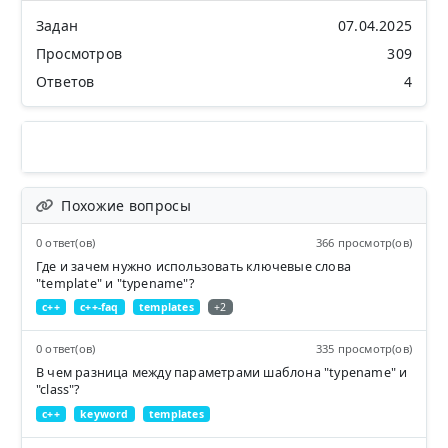
Задан
07.04.2025
Просмотров
309
Ответов
4
Похожие вопросы
0 ответ(ов)
366 просмотр(ов)
Где и зачем нужно использовать ключевые слова
"template" и "typename"?
c++
c++-faq
templates
+2
0 ответ(ов)
335 просмотр(ов)
В чем разница между параметрами шаблона "typename" и
"class"?
c++
keyword
templates