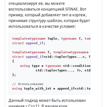
специализируя её, вы можете
воспользоваться концепцией SFINAE. Вот
пример, который добавляет тип в кортеж,
принимая структуру-шаблон, которая будет
использоваться в качестве условия:
template
<
typename
 Tuple, 
typename
 T, 
template
<
ty
struct
append_if
;

template
<
typename
 T, 
template
<
typename
> 
class
SF
struct
append_if
<std::tuple<Types...>, T, SFINAEP
{

using
 type = 
typename
 std::conditional<SFINA
            std::tuple<Types..., T>, std::tuple<T
};

// Использование
using
 tuple_with_int = append_if<std::tuple<>, 
i
Данный подход может быть использован
начиная с C++11. В вашем коде