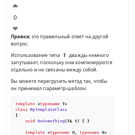
0
Правка:
это правильный ответ на другой
вопрос.
Использование типа
дважды немного
T
запутывает, поскольку они компилируются
отдельно и не связаны между собой.
Вы можете перегрузить метод так, чтобы
он принимал параметр-шаблон:
template
 <
typename
class
MyTemplateClass
{

void
DoSomething
(T& t)
{ }

template
 <
typename
 U, 
typename
 V>
