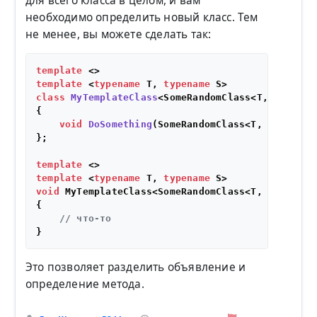
для всего класса в целом, и вам
необходимо определить новый класс. Тем
не менее, вы можете сделать так:
template
template
 <
typename
 T, 
typename
class
MyTemplateClass
<SomeRandomClass<T, S>>

{

void
DoSomething
(SomeRandomClass<T, S>& t)
;

};

template
template
 <
typename
 T, 
typename
void
 MyTemplateClass<SomeRandomClass<T, S>>::
DoS
{

// что-то
Это позволяет разделить объявление и
определение метода.