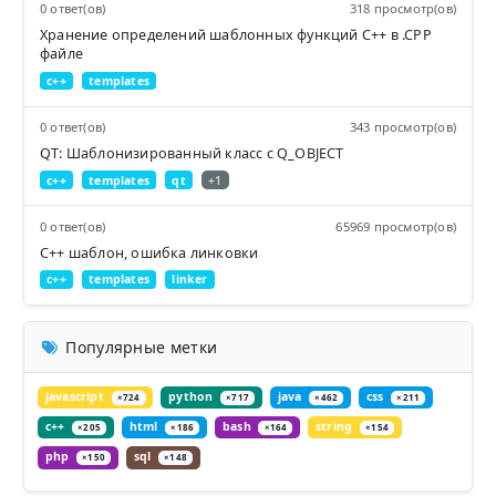
0 ответ(ов)
318 просмотр(ов)
Хранение определений шаблонных функций C++ в .CPP
файле
c++
templates
0 ответ(ов)
343 просмотр(ов)
QT: Шаблонизированный класс с Q_OBJECT
c++
templates
qt
+1
0 ответ(ов)
65969 просмотр(ов)
C++ шаблон, ошибка линковки
c++
templates
linker
Популярные метки
javascript
python
java
css
×724
×717
×462
×211
c++
html
bash
string
×205
×186
×164
×154
php
sql
×150
×148