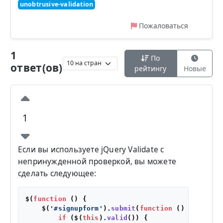
unobtrusive-validation
Пожаловаться
1
По
ответ(ов)
рейтингу
Новые
1
Если вы используете jQuery Validate с
непринужденной проверкой, вы можете
сделать следующее:
$(
function
 (
) {

    $(
'#signupform'
).
submit
(
function
 (
) {

if
 ($(
this
).
valid
()) {
