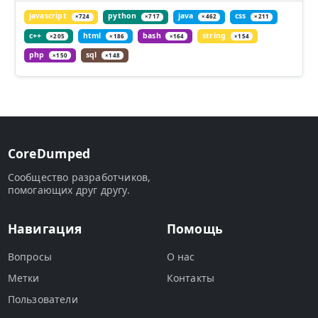
javascript
python
java
css
×724
×717
×462
×211
c++
html
bash
string
×205
×186
×164
×154
php
sql
×150
×148
CoreDumped
Сообщество разработчиков,
помогающих друг другу.
Навигация
Помощь
Вопросы
О нас
Метки
Контакты
Пользователи