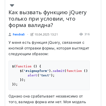
Как вызвать функцию jQuery
только при условии, что
форма валидна?
316
Fendra5
10.04.2025 13:21
•
У меня есть функция jQuery, связанная с
кнопкой отправки формы, которая выглядит
следующим образом:
$(
function
 (
) {

    $(
'#signupform'
).
submit
(
function
 (
) {

alert
(
'test'
);

    });

Однако она срабатывает независимо от
того, валидна форма или нет. Моя модель