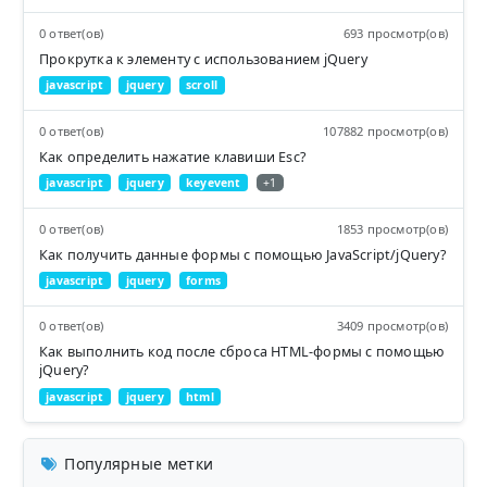
0 ответ(ов)
693 просмотр(ов)
Прокрутка к элементу с использованием jQuery
javascript
jquery
scroll
0 ответ(ов)
107882 просмотр(ов)
Как определить нажатие клавиши Esc?
javascript
jquery
keyevent
+1
0 ответ(ов)
1853 просмотр(ов)
Как получить данные формы с помощью JavaScript/jQuery?
javascript
jquery
forms
0 ответ(ов)
3409 просмотр(ов)
Как выполнить код после сброса HTML-формы с помощью
jQuery?
javascript
jquery
html
Популярные метки