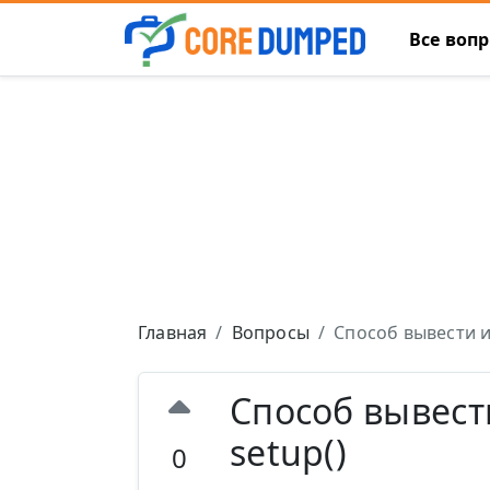
Все воп
Главная
Вопросы
Способ вывести им
Способ вывести
setup()
0