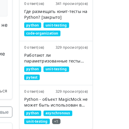
0 ответ(ов)
341 просмотр(ов)
Где размещать юнит-тесты на
Python? [закрыто]
 не
python
unit-testing
code-organization
0 ответ(ов)
329 просмотр(ов)
ие
Работают ли
параметризованные тесты
pytest с тестами на основе
python
unit-testing
классов unittest?
pytest
ься
0 ответ(ов)
329 просмотр(ов)
Python - объект MagicMock не
может быть использован в
выражении 'await'
вые
python
asynchronous
unit-testing
+1