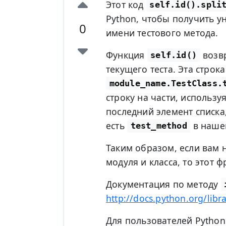
Этот код
self.id().spli
Python, чтобы получить у
0
имени тестового метода.
Функция
возвр
self.id()
текущего теста. Эта строк
module_name.TestClass.
строку на части, использу
последний элемент списка,
есть
в наше
test_method
Таким образом, если вам 
модуля и класса, то этот 
Документация по методу
http://docs.python.org/libra
Для пользователей Python 