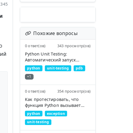
345
и
Похожие вопросы
о
0 ответ(ов)
343 просмотр(ов)
щий
Python Unit Testing:
Автоматический запуск
отладчика при сбое теста
python
unit-testing
pdb
+1
0 ответ(ов)
354 просмотр(ов)
Как протестировать, что
функция Python вызывает
исключение?
python
exception
unit-testing