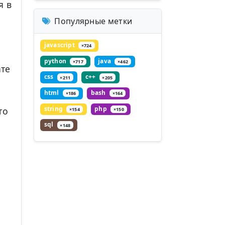
я в
Популярные метки
javascript
×724
python
java
×717
×462
ате
css
c++
×211
×205
html
bash
×186
×164
string
php
то
×154
×150
sql
×148