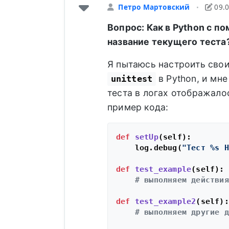
Петро Мартовский
09.
•
Вопрос: Как в Python с п
название текущего теста
Я пытаюсь настроить сво
в Python, и мн
unittest
теста в логах отображало
пример кода:
def
setUp
(
self
):

    log.debug(
"Тест %s Н
def
test_example
(
self
):

# выполняем действия
def
test_example2
(
self
):

# выполняем другие д