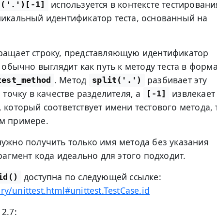
используется в контексте тестировани
t('.')[-1]
никальный идентификатор теста, основанный на
ащает строку, представляющую идентификатор
а обычно выглядит как путь к методу теста в форм
. Метод
разбивает эту
test_method
split('.')
я точку в качестве разделителя, а
извлекает
[-1]
 который соответствует имени тестового метода, 
м примере.
нужно получить только имя метода без указания
фрагмент кода идеально для этого подходит.
доступна по следующей ссылке:
id()
ry/unittest.html#unittest.TestCase.id
2.7: