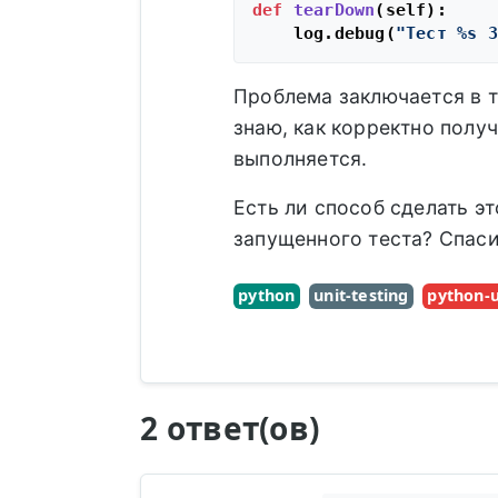
def
tearDown
(
self
):

    log.debug(
"Тест %s З
Проблема заключается в 
знаю, как корректно полу
выполняется.
Есть ли способ сделать э
запущенного теста? Спаси
python
unit-testing
python-u
2 ответ(ов)