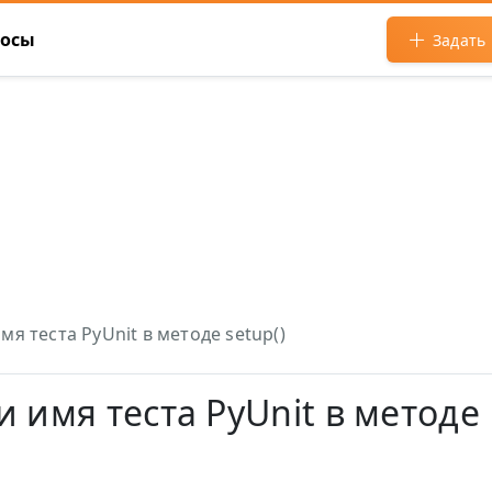
росы
Задать
я теста PyUnit в методе setup()
 имя теста PyUnit в методе