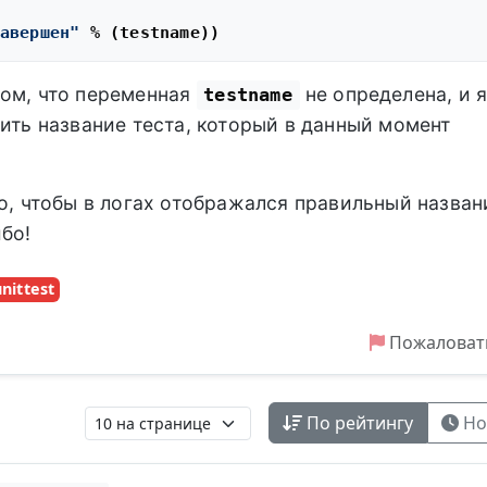
авершен"
том, что переменная
не определена, и я
testname
чить название теста, который в данный момент
то, чтобы в логах отображался правильный назван
бо!
nittest
Пожаловат
По рейтингу
Но