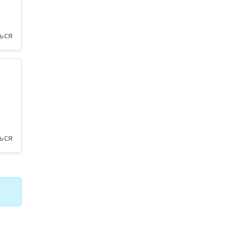
ься
ься