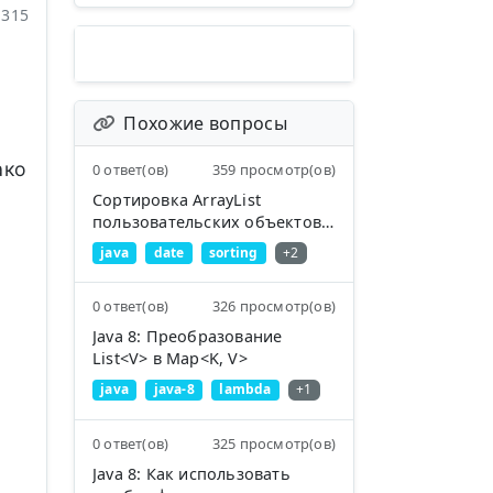
315
Похожие вопросы
ако
0 ответ(ов)
359 просмотр(ов)
Сортировка ArrayList
пользовательских объектов
по свойству
java
date
sorting
+2
0 ответ(ов)
326 просмотр(ов)
Java 8: Преобразование
List<V> в Map<K, V>
java
java-8
lambda
+1
0 ответ(ов)
325 просмотр(ов)
Java 8: Как использовать