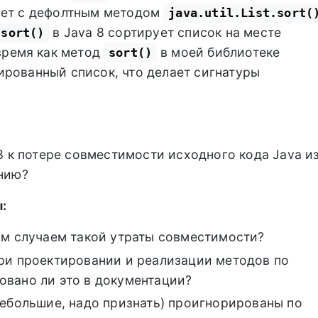
ует с дефолтным методом
java.util.List.sort(
в Java 8 сортирует список на месте
sort()
 время как метод
в моей библиотеке
sort()
рованный список, что делает сигнатуры
8 к потере совместимости исходного кода Java и
нию?
:
ым случаем такой утраты совместимости?
ри проектировании и реализации методов по
вано ли это в документации?
небольшие, надо признать) проигнорированы по