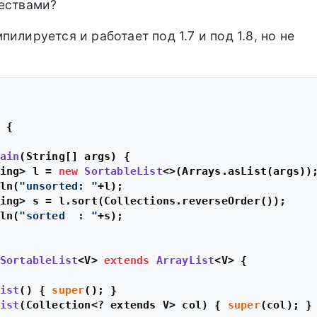
ествами?
илируется и работает под 1.7 и под 1.8, но не
 {

ain
(String[] args)
 {

ing> l = 
new
SortableList
<>(Arrays.asList(args));
ln(
"unsorted: "
+l);

ing> s = l.sort(Collections.reverseOrder());

ln(
"sorted  : "
+s);

SortableList
<V> 
extends
ArrayList
<V> {

ist
()
 { 
super
(); }

ist
(Collection<? extends V> col)
 { 
super
(col); }
