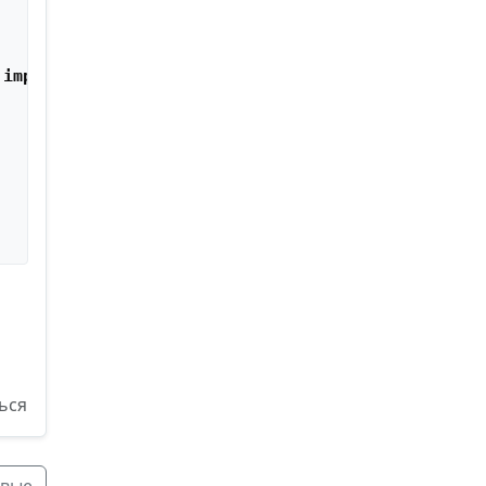
 implement 
sort
(
Comparator
<? 
super
 E>) 
in
List
ься
вые