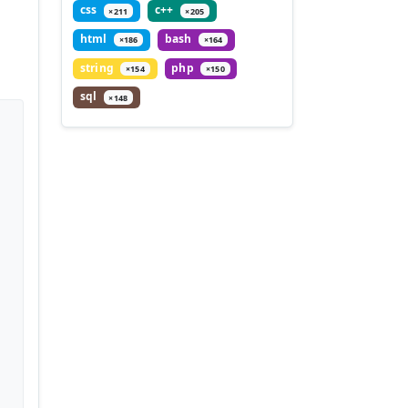
css
c++
×211
×205
html
bash
×186
×164
string
php
×154
×150
sql
×148

