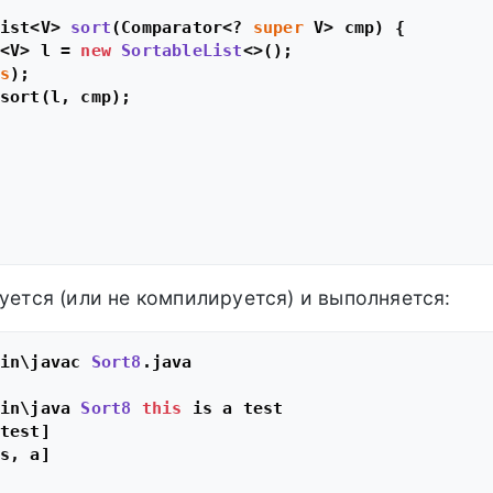
ist<V> 
sort
(Comparator<? 
super
 V> cmp)
 {

<V> l = 
new
SortableList
<>();

s
);

sort(l, cmp);

уется (или не компилируется) и выполняется:
in\javac 
Sort8
.
java
in\java 
Sort8
this
test]

s, a]
