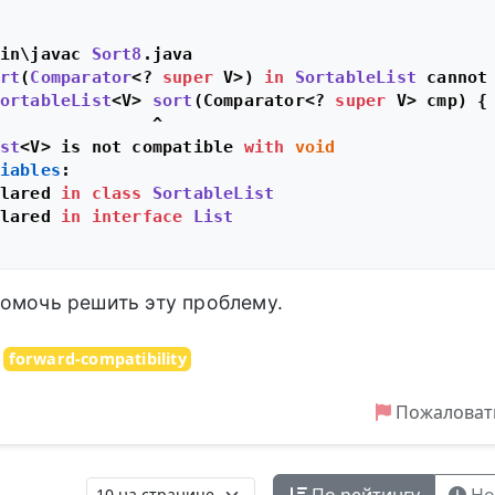
in\javac 
Sort8
.
java
rt
(
Comparator
<? 
super
 V>) 
in
SortableList
 cannot
ortableList
<V> 
sort
(
Comparator<? 
super
 V> cmp
) {

               ^

st
<V> is not compatible 
with
void
iables
:

lared 
in
class
SortableList
lared 
in
interface
List
омочь решить эту проблему.
forward-compatibility
Пожаловат
По рейтингу
Но