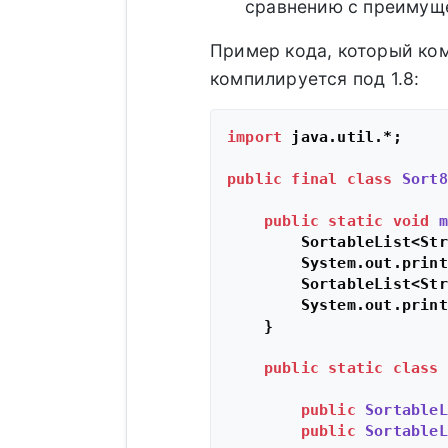
сравнению с преимущ
Пример кода, который комп
компилируется под 1.8:
import
 java.util.*;

public
final
class
Sort8
public
static
void
m
        SortableList<Str
        System.out.print
        SortableList<Str
        System.out.print
    }

public
static
class
public
SortableL
public
SortableL