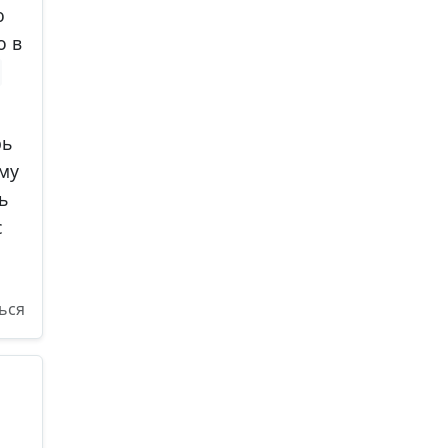
ю
о в
рь
ему
ь
с
ься