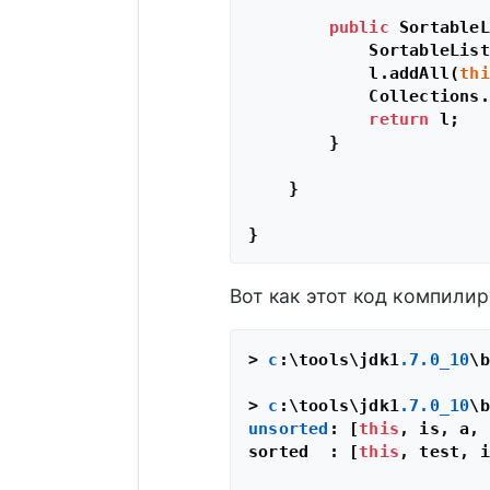
public
 SortableL
            SortableList
            l.addAll(
thi
            Collections.
return
 l;

        }

    }

Вот как этот код компилир
> 
c
:\tools\jdk1
.7
.0_10
\b
> 
c
:\tools\jdk1
.7
.0_10
\b
unsorted
: [
this
, is, a, 
sorted  : [
this
, test, i