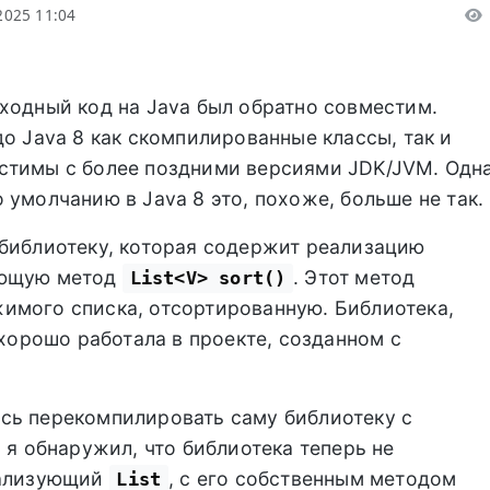
2025 11:04
ходный код на Java был обратно совместим.
до Java 8 как скомпилированные классы, так и
стимы с более поздними версиями JDK/JVM. Одн
 умолчанию в Java 8 это, похоже, больше не так.
 библиотеку, которая содержит реализацию
ающую метод
. Этот метод
List<V> sort()
имого списка, отсортированную. Библиотека,
 хорошо работала в проекте, созданном с
сь перекомпилировать саму библиотеку с
 я обнаружил, что библиотека теперь не
еализующий
, с его собственным методом
List