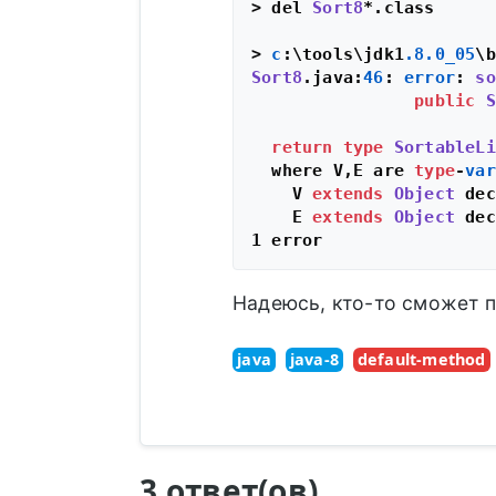
> del 
Sort8
*.
class
> 
c
:\tools\jdk1
.8
.0_05
\b
Sort8
.
java
:
46
: 
error
: 
so
public
S
                        
return
type
SortableLi
  where V,E are 
type
-
var
    V 
extends
Object
 dec
    E 
extends
Object
 dec
Надеюсь, кто-то сможет п
java
java-8
default-method
3 ответ(ов)