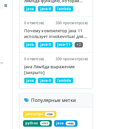
лямбда-функцию, которая
в
)
выбрасывает исключение?
java
java-8
lambda
0 ответ(ов)
330 просмотр(ов)
Почему компилятор Java 11
использует invokevirtual для
вызова приватных методов?
java
java-8
java-11
+2
0 ответ(ов)
339 просмотр(ов)
з-
Java Лямбда-выражения
[закрыто]
java
java-8
lambda
Популярные метки
javascript
×724
python
java
×717
×462