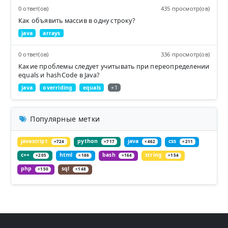
0 ответ(ов)
435 просмотр(ов)
Как объявить массив в одну строку?
java
arrays
0 ответ(ов)
336 просмотр(ов)
Какие проблемы следует учитывать при переопределении
equals и hashCode в Java?
java
overriding
equals
+1
Популярные метки
javascript
python
java
css
×724
×717
×462
×211
c++
html
bash
string
×205
×186
×164
×154
php
sql
×150
×148