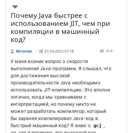
Почему Java быстрее с
использованием JIT, чем при
компиляции в машинный
код?
314
Mirovian
07.04.2025 07:18
•
У меня возник вопрос о скорости
выполнения Java-программ. Я слышал, что
для достижения высокой
производительности Java необходимо
использовать JIT-компиляцию. Это вполне
логично, когда мы сравниваем с
интерпретацией, но почему никто не
может разработать компилятор, который
бы заранее компилировал Java-код в
быстрый машинный код? Я знаю о
,
gcj
но, как я понимаю, его выходной код