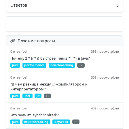
Ответов
5
Похожие вопросы
0 ответ(ов)
336 просмотр(ов)
Почему 2 * (i * i) быстрее, чем 2 * i * i в Java?
java
performance
benchmarking
+2
0 ответ(ов)
309 просмотр(ов)
"В чем разница между JIT-компилятором и
интерпретатором?"
java
.net
jit
+2
0 ответ(ов)
452 просмотр(ов)
Что значит 'synchronized'?
java
multithreading
keyword
+1