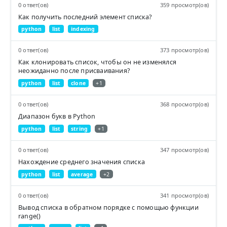
0 ответ(ов)
359 просмотр(ов)
Как получить последний элемент списка?
python
list
indexing
0 ответ(ов)
373 просмотр(ов)
Как клонировать список, чтобы он не изменялся
неожиданно после присваивания?
python
list
clone
+1
0 ответ(ов)
368 просмотр(ов)
Диапазон букв в Python
python
list
string
+1
0 ответ(ов)
347 просмотр(ов)
Нахождение среднего значения списка
python
list
average
+2
0 ответ(ов)
341 просмотр(ов)
Вывод списка в обратном порядке с помощью функции
range()