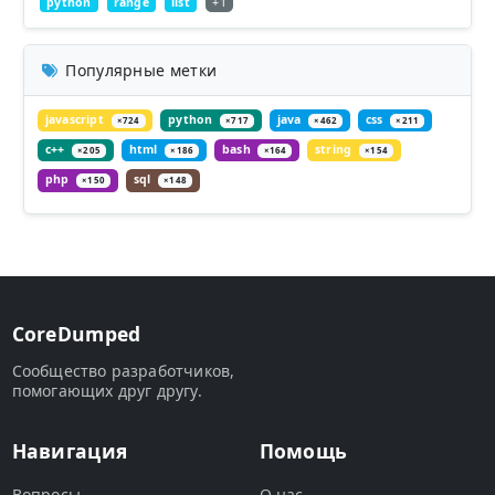
python
range
list
+1
Популярные метки
javascript
python
java
css
×724
×717
×462
×211
c++
html
bash
string
×205
×186
×164
×154
php
sql
×150
×148
CoreDumped
Сообщество разработчиков,
помогающих друг другу.
Навигация
Помощь
Вопросы
О нас