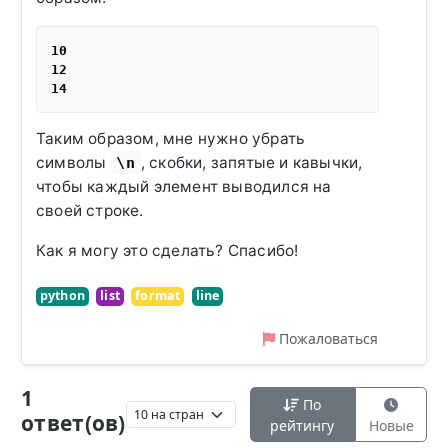
10

12

Таким образом, мне нужно убрать
символы
, скобки, запятые и кавычки,
\n
чтобы каждый элемент выводился на
своей строке.
Как я могу это сделать? Спасибо!
python
list
format
line
Пожаловаться
1
По
ответ(ов)
рейтингу
Новые