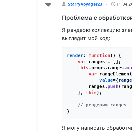
StarryVoyager23
11.04.2
•
Проблема с обработкой
Я рендерю коллекцию элем
выглядит мой код:
render
: 
function
(
) {

var
 ranges = [];

this
.
props
.
ranges
.
ma
var
 rangeElement
value
=
{range
        ranges.
push
(rang
    }, 
this
);

// рендерим ranges
Я могу написать обработ