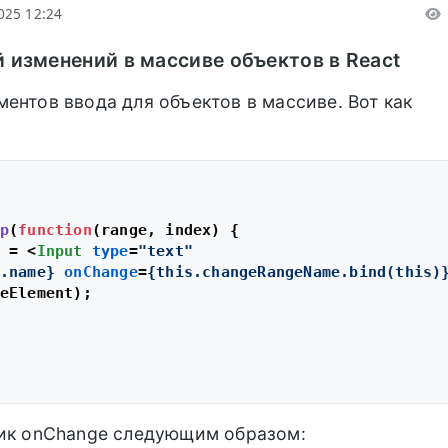
025 12:24
 изменений в массиве объектов в React
ентов ввода для объектов в массиве. Вот как
p
(
function
(
range, index
) {

 = 
<
Input
type
=
"text"
.name}
onChange
=
{this.changeRangeName.bind(this)
eElement);

чик onChange следующим образом: