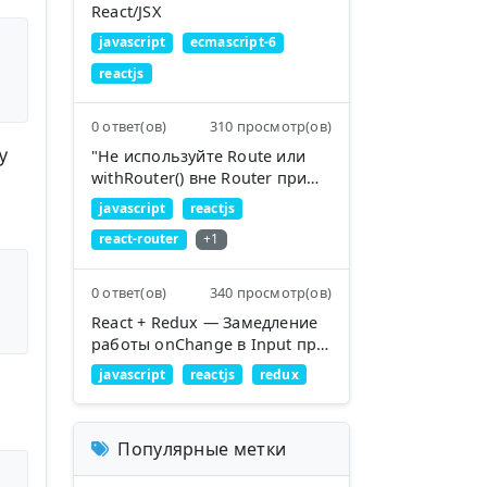
React/JSX
javascript
ecmascript-6
reactjs
0 ответ(ов)
310 просмотр(ов)
у
"Не используйте Route или
withRouter() вне Router при
работе с react-router 4 и
javascript
reactjs
styled-components в React"
react-router
+1
0 ответ(ов)
340 просмотр(ов)
React + Redux — Замедление
работы onChange в Input при
вводе, когда значение
javascript
reactjs
redux
берется из состояния
Популярные метки