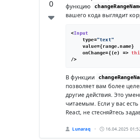
0
функцию
changeRangeNam
вашего кода выглядит кор
<
Input
    type=
"text"
    value={range.
name
}

    onChange={
(
e
) =>
thi
В функции
changeRangeNa
позволяет вам более цел
другие действия. Это уме
читаемым. Если у вас ест
React, не стесняйтесь зада
Lunaraq
16.04.2025 01:5
•