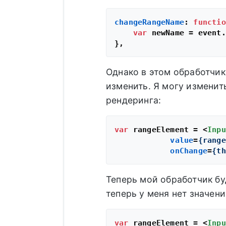
changeRangeName
: 
functio
var
 newName = event.
Однако в этом обработчик
изменить. Я могу изменит
рендеринга:
var
 rangeElement = 
<
Inpu
value
=
{range
onChange
=
{th
Теперь мой обработчик б
теперь у меня нет значен
var
 rangeElement = 
<
Inpu