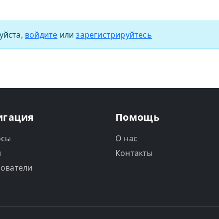
уйста,
войдите
или
зарегистрируйтесь
игация
Помощь
осы
О нас
и
Контакты
ователи