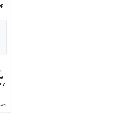
ер
ь
ее
е с
ься