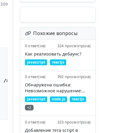
309
Похожие вопросы
0 ответ(ов)
324 просмотр(ов)
Как реализовать дебаунс?
javascript
reactjs
0 ответ(ов)
392 просмотр(ов)
}
 />
;

Обнаружена ошибка:
Невозможное нарушение:
Неверный тип элемента:
javascript
node.js
reactjs
ожидался строковый тип (для
+2
встроенных компонентов)
или класс/функция, но
получен объект
0 ответ(ов)
323 просмотр(ов)
Добавление тега script в