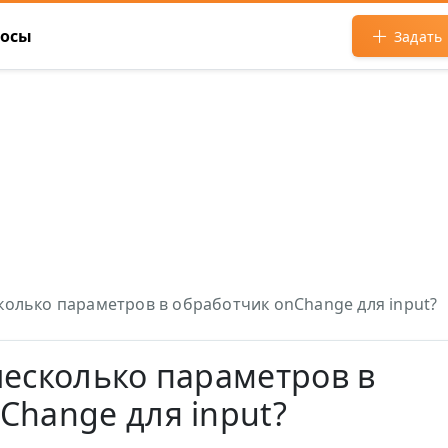
росы
Задать
колько параметров в обработчик onChange для input?
несколько параметров в
Change для input?