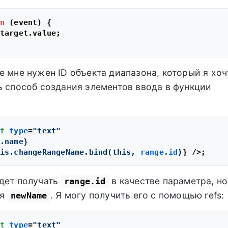
n
 (
event
) {

target
.
value
;

е мне нужен ID объекта диапазона, который я хоч
ь способ создания элементов ввода в функции
t
type
=
"text"
.name}
is.changeRangeName.bind(this,
range.id
)} />
удет получать
в качестве параметра, но
range.id
ия
. Я могу получить его с помощью refs:
newName
t
type
=
"text"