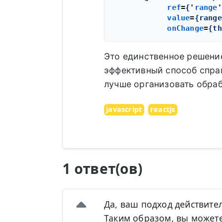
ref
=
{
'
range
'
value
=
{range
onChange
=
{th
Это единственное решение
эффективный способ справ
лучше организовать обраб
javascript
reactjs
1 ответ(ов)
Да, ваш подход действите
Таким образом, вы может