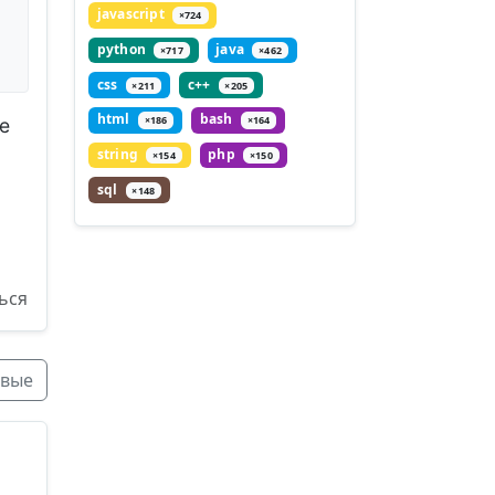
javascript
×724
python
java
×717
×462
css
c++
×211
×205
html
bash
×186
×164
е
string
php
×154
×150
sql
×148
ься
вые