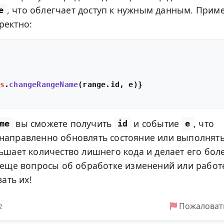
, что облегчает доступ к нужным данным. Прим
e
ректно:
s
.
changeRangeName
(range.
id
, e)}

вы сможете получить
и событие
, что
me
id
e
енаправленно обновлять состояние или выполнят
ньшает количество лишнего кода и делает его бол
ь еще вопросы об обработке изменений или работ
вать их!
Пожаловат
2