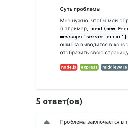
Суть проблемы
Мне нужно, чтобы мой об
(например,
next(new Err
message:'server error'}
ошибка выводится в консо
отобразить свою страниц
node.js
express
middleware
5 ответ(ов)
Проблема заключается в 