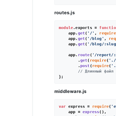
routes.js
module
.
exports
 = 
functio
    app.
get
(
'/'
, 
require
    app.
get
(
'/blog'
, 
req
    app.
get
(
'/blog/:slug
    app.
route
(
'/report/:
        .
get
(
require
(
'./
        .
post
(
require
(
'.
// Длинный файл 
middleware.js
var
 express = 
require
(
'e
    app = 
express
(),
