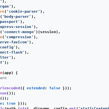
'
),

rgan'
),

re
(
'cookie-parser'
),

(
'body-parser'
),

passport'
),

xpress-session'
),

(
'connect-mongo'
)(session),

e
(
'compression'
),

erve-favicon'
),

config'
),

nect-flash'
),

lter'
),

f'
);

n
(
app
) {

are
rlencoded
({ 
extended
: 
false
 }));

son
());

());

e
: 
true
 }));

ic
(path.
join
(__dirname, config.
get
(
'staticConten