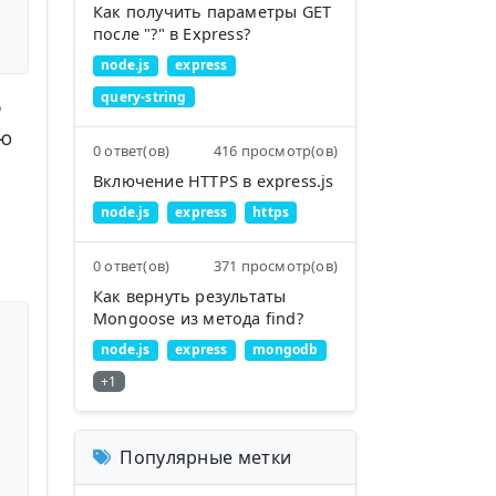
Как получить параметры GET
после "?" в Express?
node.js
express
query-string
о
ую
0 ответ(ов)
416 просмотр(ов)
Включение HTTPS в express.js
node.js
express
https
0 ответ(ов)
371 просмотр(ов)
Как вернуть результаты
Mongoose из метода find?
node.js
express
mongodb
+1
Популярные метки