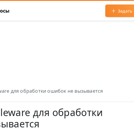
росы
Задать
eware для обработки ошибок не вызывается
dleware для обработки
зывается