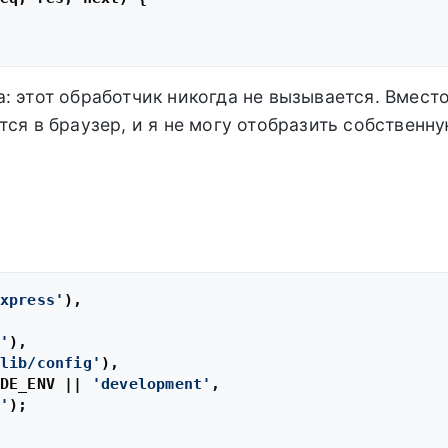
: этот обработчик никогда не вызывается. Вмест
тся в браузер, и я не могу отобразить собственн
xpress'
),

'
),

lib/config'
),

DE_ENV
 || 
'development'
,

'
);
