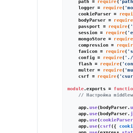
    path = 
require
(
'path
    logger = 
require
(
'mo
    cookieParser = 
requi
    bodyParser = 
require
    passport = 
require
(
'
    session = 
require
(
'e
    mongoStore = 
require
    compression = 
requir
    favicon = 
require
(
's
    config = 
require
(
'./
    flash = 
require
(
'con
    multer = 
require
(
'mu
    csrf = 
require
(
'csur
module
.
exports
 = 
functio
// Настройка middlew
    app.
use
(bodyParser.
u
    app.
use
(bodyParser.
j
    app.
use
(
cookieParser
    app.
use
(
csrf
({ 
cooki
    app.
use
(express.
stat