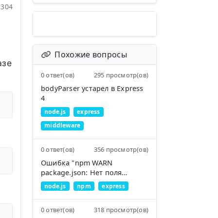
304
Похожие вопросы
азе
0 ответ(ов)
295 просмотр(ов)
bodyParser устарел в Express
4
node.js
express
middleware
0 ответ(ов)
356 просмотр(ов)
Ошибка "npm WARN
package.json: Нет поля
repository"
node.js
npm
express
0 ответ(ов)
318 просмотр(ов)