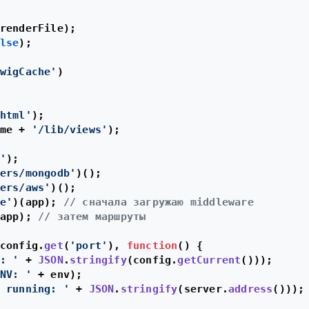
renderFile
);

lse
);

wigCache'
)

html'
);

me + 
'/lib/views'
);

'
ers/mongodb'
ers/aws'
e'
)(app); 
// сначала загружаю middleware
app); 
// затем маршруты
config.
get
(
'port'
), 
function
(
) {

: '
 + 
JSON
.
stringify
(config.
getCurrent
()));

NV: '
 + env);

 running: '
 + 
JSON
.
stringify
(server.
address
()));
