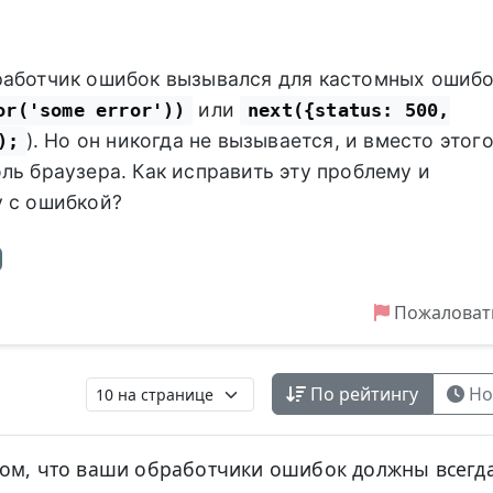
работчик ошибок вызывался для кастомных ошиб
или
or('some error'))
next({status: 500,
). Но он никогда не вызывается, и вместо этог
);
ль браузера. Как исправить эту проблему и
у с ошибкой?
Пожаловат
По рейтингу
Но
том, что ваши обработчики ошибок должны всегд