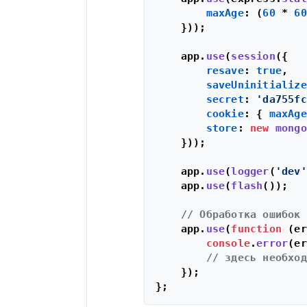
maxAge
: (
60
 * 
60
    }));

    app.
use
(
session
({

resave
: 
true
,

saveUninitialize
secret
: 
'da755fc
cookie
: { 
maxAge
store
: 
new
mongo
    }));

    app.
use
(
logger
(
'dev'
    app.
use
(
flash
());

// Обработка ошибок
    app.
use
(
function
 (
er
console
.
error
(er
// здесь необход
    });
