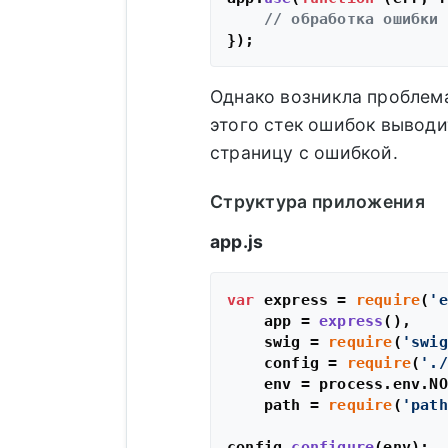
// обработка ошибки
Однако возникла проблема
этого стек ошибок выводи
страницу с ошибкой.
Структура приложения
app.js
var
 express = 
require
(
'e
    app = 
express
(),

    swig = 
require
(
'swig
    config = 
require
(
'./
    env = process.
env
.
NO
    path = 
require
(
'path
config.
configure
(env);
