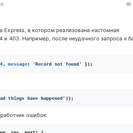
50
а Express, в котором реализована кастомная
4 и 403. Например, после неудачного запроса к б
4
, 
message
: 
'Record not found'
ad things have happened'
бработчик ошибок:
eq, res, next
) {
