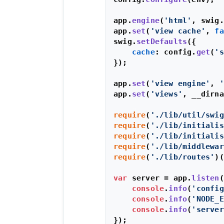
app.
engine
(
'html'
, swig.
app.
set
(
'view cache'
, 
fa
swig.
setDefaults
({

cache
: config.
get
(
's
});

app.
set
(
'view engine'
, 
'
app.
set
(
'views'
, __dirna
require
(
'./lib/util/swig
require
(
'./lib/initialis
require
(
'./lib/initialis
require
(
'./lib/middlewar
require
(
'./lib/routes'
)(
var
 server = app.
listen
(
console
.
info
(
'config
console
.
info
(
'NODE_E
console
.
info
(
'server