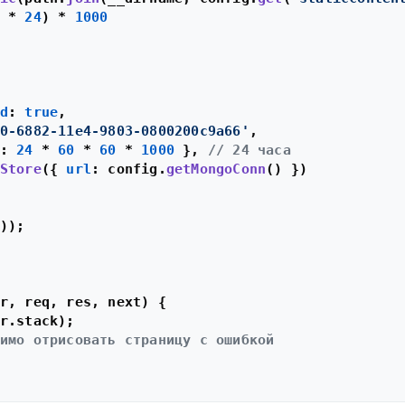
 * 
24
) * 
1000
d
: 
true
,

0-6882-11e4-9803-0800200c9a66'
,

: 
24
 * 
60
 * 
60
 * 
1000
 }, 
// 24 часа
Store
({ 
url
: config.
getMongoConn
() })

));

r, req, res, next
) {

r.
stack
);

имо отрисовать страницу с ошибкой