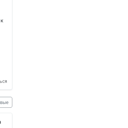
ок
о
ься
вые
а