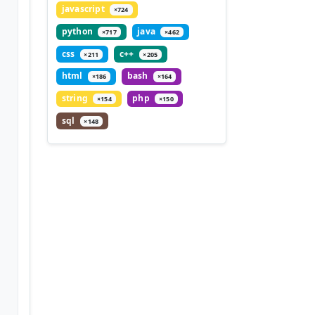
javascript
×724
python
java
×717
×462
css
c++
×211
×205
html
bash
×186
×164
string
php
×154
×150
sql
×148