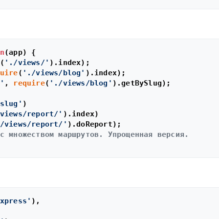
n
(
app
) {

(
'./views/'
).
index
);

uire
(
'./views/blog'
).
index
);

'
, 
require
(
'./views/blog'
).
getBySlug
);

slug'
)

views/report/'
).
index
)

/views/report/'
).
doReport
);

с множеством маршрутов. Упрощенная версия.
xpress'
),
