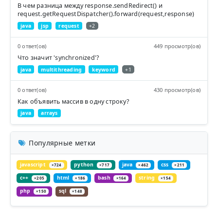
В чем разница между response.sendRedirect() и
request.getRequestDispatcher().forward(request,response)
java
jsp
request
+2
0 ответ(ов)
449 просмотр(ов)
Что значит 'synchronized'?
java
multithreading
keyword
+1
0 ответ(ов)
430 просмотр(ов)
Как объявить массив в одну строку?
java
arrays
Популярные метки
javascript
python
java
css
×724
×717
×462
×211
c++
html
bash
string
×205
×186
×164
×154
php
sql
×150
×148