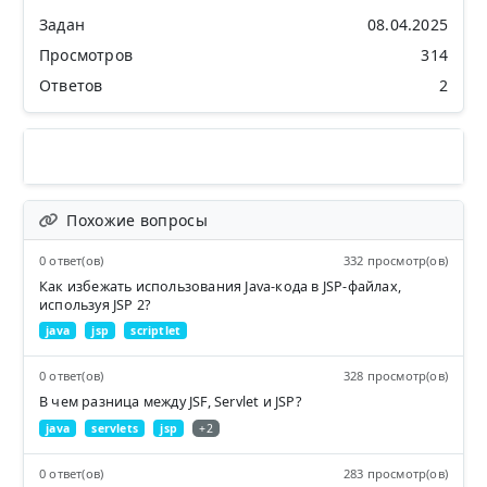
Задан
08.04.2025
Просмотров
314
Ответов
2
Похожие вопросы
0 ответ(ов)
332 просмотр(ов)
Как избежать использования Java-кода в JSP-файлах,
используя JSP 2?
java
jsp
scriptlet
0 ответ(ов)
328 просмотр(ов)
В чем разница между JSF, Servlet и JSP?
java
servlets
jsp
+2
0 ответ(ов)
283 просмотр(ов)