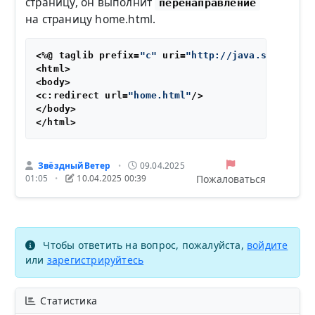
страницу, он выполнит
перенаправление
на страницу home.html.
<%@ taglib prefix=
"c"
 uri=
"http://java.sun.com/j
<html>

<body>

<c:redirect url=
"home.html"
/>

</body>

ЗвёздныйВетер
09.04.2025
•
Пожаловаться
01:05
10.04.2025 00:39
•
Чтобы ответить на вопрос, пожалуйста,
войдите
или
зарегистрируйтесь
Статистика