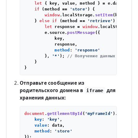
let
 { key, value, method } = e.
data
;

if
 (method == 
'store'
) {

window
.
localStorage
.
setItem
(key, val
    } 
else
if
 (method == 
'retrieve'
) {

let
 response = 
window
.
localStorage
.
g
        e.
source
.
postMessage
({

            key,

            response,

method
: 
'response'
        }, 
'*'
); 
// Получение данных из лока
    }

Отправьте сообщение из
родительского домена в
для
iframe
хранения данных:
document
.
getElementById
(
'myFrameId'
).
content
key
: 
'key'
,

value
: data,

method
: 
'store'