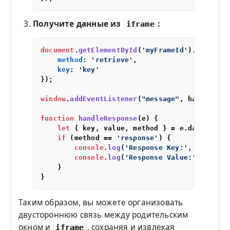
Получите данные из
:
iframe
document
.
getElementById
(
'myFrameId'
).
content
method
: 
'retrieve'
,

key
: 
'key'
});

window
.
addEventListener
(
"message"
, handleRes
function
handleResponse
(
e
) {

let
 { key, value, method } = e.
data
;

if
 (method == 
'response'
) {

console
.
log
(
'Response Key:'
, key);

console
.
log
(
'Response Value:'
, value)
    }

Таким образом, вы можете организовать
двустороннюю связь между родительским
окном и
, сохраняя и извлекая
iframe