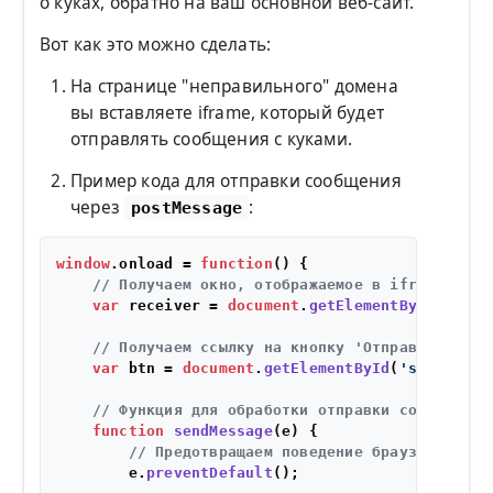
о куках, обратно на ваш основной веб-сайт.
Вот как это можно сделать:
На странице "неправильного" домена
вы вставляете iframe, который будет
отправлять сообщения с куками.
Пример кода для отправки сообщения
через
:
postMessage
window
.
onload
 = 
function
(
) {

// Получаем окно, отображаемое в iframe.
var
 receiver = 
document
.
getElementById
(
'rece
// Получаем ссылку на кнопку 'Отправить сооб
var
 btn = 
document
.
getElementById
(
'send'
);

// Функция для обработки отправки сообщения.
function
sendMessage
(
e
) {

// Предотвращаем поведение браузера по у
        e.
preventDefault
();
