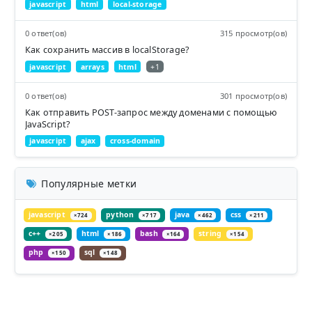
javascript
html
local-storage
0 ответ(ов)
315 просмотр(ов)
Как сохранить массив в localStorage?
javascript
arrays
html
+1
0 ответ(ов)
301 просмотр(ов)
Как отправить POST-запрос между доменами с помощью
JavaScript?
javascript
ajax
cross-domain
Популярные метки
javascript
python
java
css
×724
×717
×462
×211
c++
html
bash
string
×205
×186
×164
×154
php
sql
×150
×148