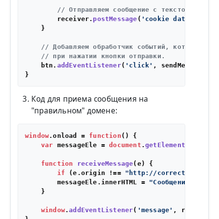
// Отправляем сообщение с текстом 'cooki
        receiver.
postMessage
(
'cookie data!'
, 
'ht
    }

// Добавляем обработчик событий, который буд
// при нажатии кнопки отправки.
    btn.
addEventListener
(
'click'
, sendMessage);

Код для приема сообщения на
"правильном" домене:
window
.
onload
 = 
function
(
) {

var
 messageEle = 
document
.
getElementById
(
'me
function
receiveMessage
(
e
) {

if
 (e.
origin
 !== 
"http://correct-domain.
        messageEle.
innerHTML
 = 
"Сообщение получе
    }

window
.
addEventListener
(
'message'
, receiveMes