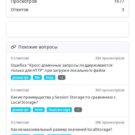
Просмотров
1677
Ответов
3
Похожие вопросы
0 ответ(ов)
334 просмотр(ов)
Ошибка "Кросс-доменные запросы поддерживаются
только для HTTP" при загрузке локального файла
javascript
file
http
+2
0 ответ(ов)
303 просмотр(ов)
Какие преимущества у Session Storage по сравнению с
Local Storage?
javascript
html
local-storage
+1
0 ответ(ов)
298 просмотр(ов)
Каков максимальный размер значений localStorage?