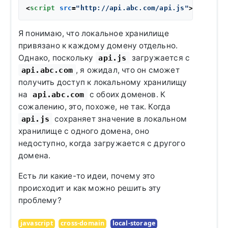
<
script
src
=
"http://api.abc.com/api.js"
>
</
script
Я понимаю, что локальное хранилище
привязано к каждому домену отдельно.
Однако, поскольку
загружается с
api.js
, я ожидал, что он сможет
api.abc.com
получить доступ к локальному хранилищу
на
с обоих доменов. К
api.abc.com
сожалению, это, похоже, не так. Когда
сохраняет значение в локальном
api.js
хранилище с одного домена, оно
недоступно, когда загружается с другого
домена.
Есть ли какие-то идеи, почему это
происходит и как можно решить эту
проблему?
javascript
cross-domain
local-storage