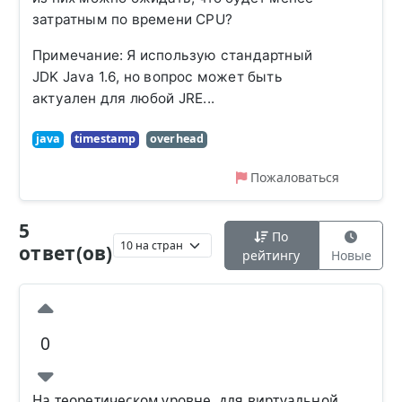
затратным по времени CPU?
Примечание: Я использую стандартный
JDK Java 1.6, но вопрос может быть
актуален для любой JRE...
java
timestamp
overhead
Пожаловаться
5
По
ответ(ов)
рейтингу
Новые
0
На теоретическом уровне, для виртуальной