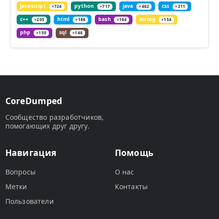
javascript
python
java
css
×724
×717
×462
×211
c++
html
bash
string
×205
×186
×164
×154
php
sql
×150
×148
CoreDumped
Сообщество разработчиков,
помогающих друг другу.
Навигация
Помощь
Вопросы
О нас
Метки
Контакты
Пользователи