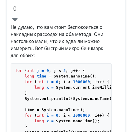
0
Не думаю, что вам стоит беспокоиться о
накладных расходах на оба метода. Они
настолько малы, что их едва ли можно
измерить. Вот быстрый микро-бенчмарк
для обоих:
for
 (
int
j
=
0
; j < 
5
; j++) {

long
time
=
 System.nanoTime();

for
 (
int
i
=
0
; i < 
1000000
; i++) {

long
x
=
 System.currentTimeMillis();

    }

    System.out.println((System.nanoTime() - time
    time = System.nanoTime();

for
 (
int
i
=
0
; i < 
1000000
; i++) {

long
x
=
 System.nanoTime();

    }
