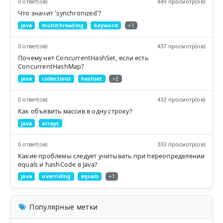
0 ответ(ов)
449 просмотр(ов)
Что значит 'synchronized'?
java
multithreading
keyword
+1
0 ответ(ов)
437 просмотр(ов)
Почему нет ConcurrentHashSet, если есть
ConcurrentHashMap?
java
collections
hashset
+2
0 ответ(ов)
432 просмотр(ов)
Как объявить массив в одну строку?
java
arrays
0 ответ(ов)
333 просмотр(ов)
Какие проблемы следует учитывать при переопределении
equals и hashCode в Java?
java
overriding
equals
+1
Популярные метки