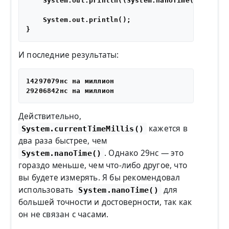
    System.out.println((System.nanoTime() - time
    System.out.println();

И последние результаты:
14297079нс на миллион

Действительно,
кажется в
System.currentTimeMillis()
два раза быстрее, чем
. Однако 29нс — это
System.nanoTime()
гораздо меньше, чем что-либо другое, что
вы будете измерять. Я бы рекомендовал
использовать
для
System.nanoTime()
большей точности и достоверности, так как
он не связан с часами.