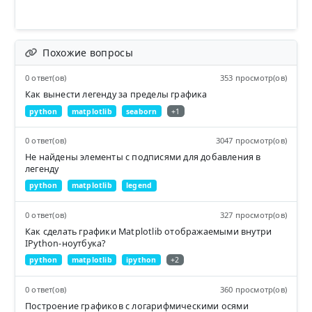
Похожие вопросы
0 ответ(ов)
353 просмотр(ов)
Как вынести легенду за пределы графика
python
matplotlib
seaborn
+1
0 ответ(ов)
3047 просмотр(ов)
Не найдены элементы с подписями для добавления в
легенду
python
matplotlib
legend
0 ответ(ов)
327 просмотр(ов)
Как сделать графики Matplotlib отображаемыми внутри
IPython-ноутбука?
python
matplotlib
ipython
+2
0 ответ(ов)
360 просмотр(ов)
Построение графиков с логарифмическими осями