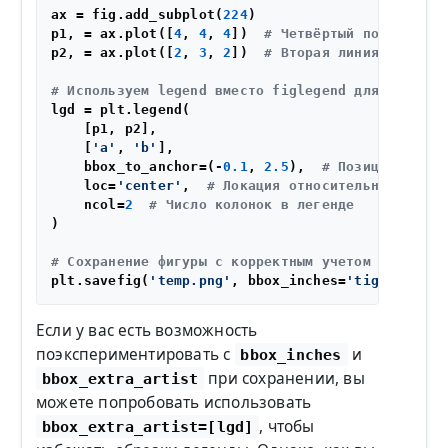
ax = fig.add_subplot(
224
)

p1, = ax.plot([
4
, 
4
, 
4
])  
# Четвёртый подграфик
p2, = ax.plot([
2
, 
3
, 
2
])  
# Вторая линия на четв
# Используем legend вместо figlegend для лучшего
lgd = plt.legend(

    [p1, p2],

    [
'a'
, 
'b'
],

    bbox_to_anchor=(-
0.1
, 
2.5
),  
# Позиция леген
    loc=
'center'
,  
# Локация относительно bbox_t
    ncol=
2
# Число колонок в легенде
)

# Сохранение фигуры с корректным учетом области
plt.savefig(
'temp.png'
, bbox_inches=
'tight'
)  
# 
Если у вас есть возможность
поэкспериментировать с
и
bbox_inches
при сохранении, вы
bbox_extra_artist
можете попробовать использовать
, чтобы
bbox_extra_artist=[lgd]