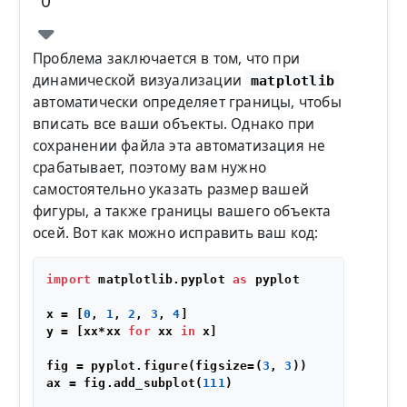
0
Проблема заключается в том, что при
динамической визуализации
matplotlib
автоматически определяет границы, чтобы
вписать все ваши объекты. Однако при
сохранении файла эта автоматизация не
срабатывает, поэтому вам нужно
самостоятельно указать размер вашей
фигуры, а также границы вашего объекта
осей. Вот как можно исправить ваш код:
import
 matplotlib.pyplot 
as
 pyplot

x = [
0
, 
1
, 
2
, 
3
, 
4
]

y = [xx*xx 
for
 xx 
in
 x]

fig = pyplot.figure(figsize=(
3
, 
3
))

ax = fig.add_subplot(
111
)
