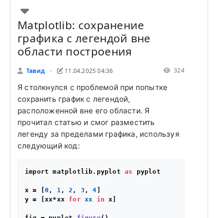
Matplotlib: сохранение
графика с легендой вне
области построения
324
Тавид
11.04.2025 04:36
•
Я столкнулся с проблемой при попытке
сохранить график с легендой,
расположенной вне его области. Я
прочитал статью и смог разместить
легенду за пределами графика, используя
следующий код:
import matplotlib.pyplot 
as
 pyplot

x = [
0
, 
1
, 
2
, 
3
, 
4
]

y = [xx*xx 
for
xx
in
 x]

fig = pyplot.
figure
()
