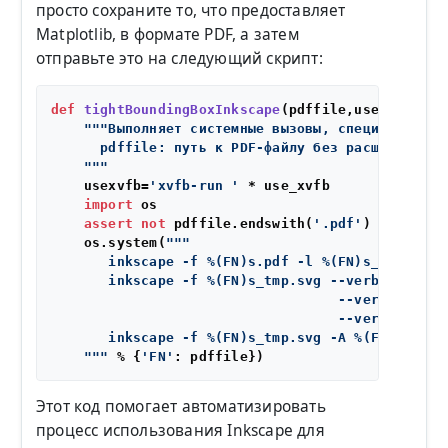
просто сохраните то, что предоставляет
Matplotlib, в формате PDF, а затем
отправьте это на следующий скрипт:
def
tightBoundingBoxInkscape
(
pdffile,use_xvfb=
Tr
"""Выполняет системные вызовы, специфичные д
      pdffile: путь к PDF-файлу без расширения

    """
    usexvfb=
'xvfb-run '
 * use_xvfb

import
 os

assert
not
 pdffile.endswith(
'.pdf'
)

    os.system(
"""

       inkscape -f %(FN)s.pdf -l %(FN)s_tmp.svg

       inkscape -f %(FN)s_tmp.svg --verb=FitCanva
                                   --verb=FileSav
                                   --verb=FileQui
       inkscape -f %(FN)s_tmp.svg -A %(FN)s-tight
    """
 % {
'FN'
Этот код помогает автоматизировать
процесс использования Inkscape для