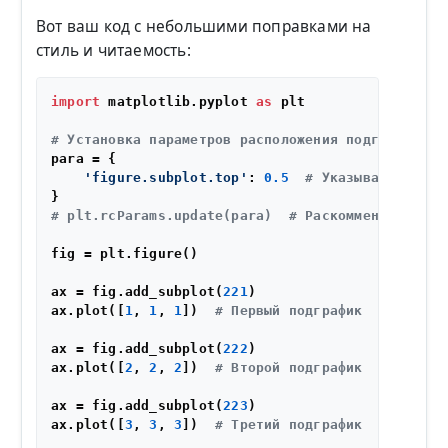
Вот ваш код с небольшими поправками на
стиль и читаемость:
import
 matplotlib.pyplot 
as
 plt

# Установка параметров расположения подграфиков 
para = {

'figure.subplot.top'
: 
0.5
# Указывает верхн
# plt.rcParams.update(para)  # Раскомментируйте,
fig = plt.figure()

ax = fig.add_subplot(
221
)

ax.plot([
1
, 
1
, 
1
])  
# Первый подграфик
ax = fig.add_subplot(
222
)

ax.plot([
2
, 
2
, 
2
])  
# Второй подграфик
ax = fig.add_subplot(
223
)

ax.plot([
3
, 
3
, 
3
])  
# Третий подграфик