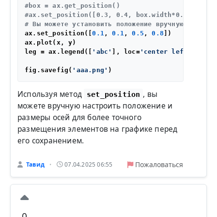
#box = ax.get_position()
#ax.set_position([0.3, 0.4, box.width*0.3, box.h
# Вы можете установить положение вручную, задав 
ax.set_position([
0.1
, 
0.1
, 
0.5
, 
0.8
])

ax.plot(x, y)

leg = ax.legend([
'abc'
], loc=
'center left'
, bbox
fig.savefig(
'aaa.png'
Используя метод
, вы
set_position
можете вручную настроить положение и
размеры осей для более точного
размещения элементов на графике перед
его сохранением.
Пожаловаться
Тавид
07.04.2025 06:55
•
0