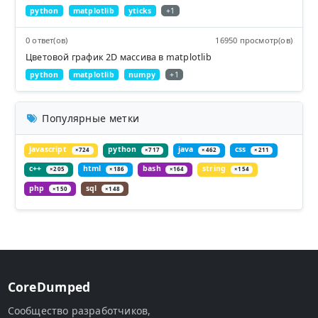
python
matplotlib
yticks
+1
0 ответ(ов)
16950 просмотр(ов)
Цветовой график 2D массива в matplotlib
python
matplotlib
numpy
+1
Популярные метки
javascript
python
java
css
×724
×717
×462
×211
c++
html
bash
string
×205
×186
×164
×154
php
sql
×150
×148
CoreDumped
Сообщество разработчиков,