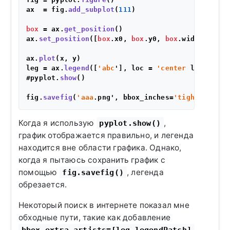
ax  = fig.
add_subplot
(
111
)

box
 = ax.
get_position
()

ax.
set_position
([
box
.x0, 
box
.y0, 
box
.width*
0.8
, 
ax.
plot
(x, y)

leg = ax.
legend
([
'abc
'], loc = 
'center
 left', bb
#pyplot.
show
()

fig.
savefig
(
'aaa
.png', bbox_inches=
'tight
Когда я использую
,
pyplot.show()
график отображается правильно, и легенда
находится вне области графика. Однако,
когда я пытаюсь сохранить график с
помощью
, легенда
fig.savefig()
обрезается.
Некоторый поиск в интернете показал мне
обходные пути, такие как добавление
bbox_extra_artists=[leg.legendPatch]