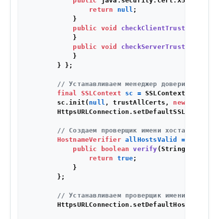
public
 java.security.cert.X509Certif
return
null
;

            }

public
void
checkClientTrusted
(X509C
            }

public
void
checkServerTrusted
(X509C
            }

        } };

// Устанавливаем менеджер доверия
final
SSLContext
sc
=
 SSLContext.getInst
        sc.init(
null
, trustAllCerts, 
new
java
.se
        HttpsURLConnection.setDefaultSSLSocketFac
// Создаем проверщик имени хоста, которы
HostnameVerifier
allHostsValid
=
new
Hos
public
boolean
verify
(String hostnam
return
true
;

            }

        };

// Устанавливаем проверщик имени хоста
        HttpsURLConnection.setDefaultHostnameVeri