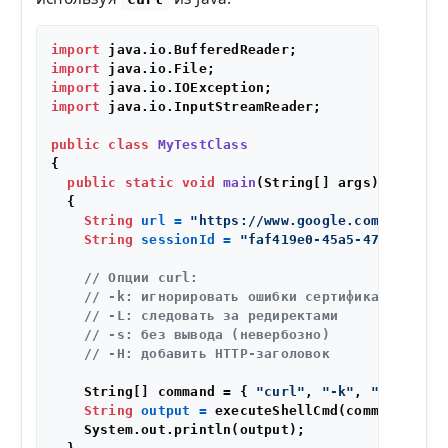
import
import
import
import
 java.io.InputStreamReader;

public
class
MyTestClass
{

public
static
void
main
(String[] args)
  {

String
url
=
"https://www.google.com"
;

String
sessionId
=
"faf419e0-45a5-47b3-96d1-
// Опции curl:
// -k: игнорировать ошибки сертификатов
// -L: следовать за редиректами
// -s: без вывода (невербозно)
// -H: добавить HTTP-заголовок
    String[] command = { 
"curl"
, 
"-k"
, 
"-L"
, 
"-s
String
output
=
 executeShellCmd(command, 
"/t
    System.out.println(output);
