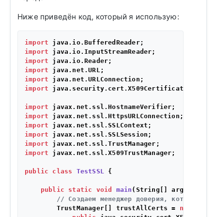
Ниже приведён код, который я использую:
import
import
import
import
import
import
 java.security.cert.X509Certificate;

import
import
import
import
import
import
 javax.net.ssl.X509TrustManager;

public
class
TestSSL
 {

public
static
void
main
(String[] args)
throw
// Создаем менеджер доверия, который не 
        TrustManager[] trustAllCerts = 
new
Trust