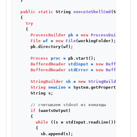
  }

public
static
 String 
executeShellCmd
(String[] 
  {

try
    {

ProcessBuilder
pb
=
new
ProcessBuilder
(com
File
wf
=
new
File
(workingFolder);

      pb.directory(wf);

Process
proc
=
 pb.start();

BufferedReader
stdInput
=
new
BufferedRead
BufferedReader
stdError
=
new
BufferedRead
StringBuilder
sb
=
new
StringBuilder
();

String
newLine
=
 System.getProperty(
"line.
      String s;

// считываем stdout из команды
if
 (wantsOutput)

      {

while
 ((s = stdInput.readLine()) != 
null
        {

          sb.append(s);
