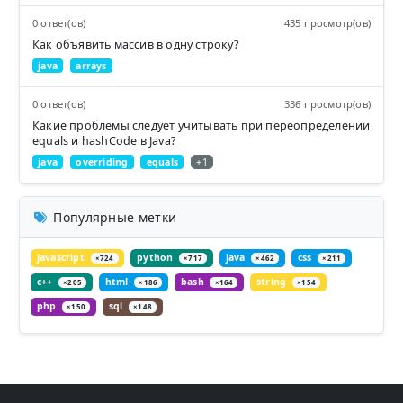
0 ответ(ов)
435 просмотр(ов)
Как объявить массив в одну строку?
java
arrays
0 ответ(ов)
336 просмотр(ов)
Какие проблемы следует учитывать при переопределении
equals и hashCode в Java?
java
overriding
equals
+1
Популярные метки
javascript
python
java
css
×724
×717
×462
×211
c++
html
bash
string
×205
×186
×164
×154
php
sql
×150
×148