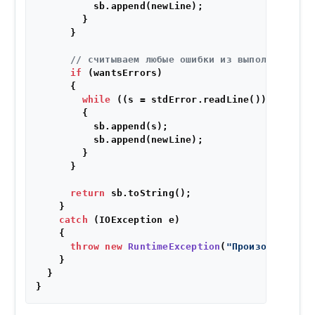
          sb.append(newLine);

        }

      }

// считываем любые ошибки из выполняемой к
if
 (wantsErrors)

      {

while
 ((s = stdError.readLine()) != 
null
        {

          sb.append(s);

          sb.append(newLine);

        }

      }

return
 sb.toString();

    }

catch
 (IOException e)

    {

throw
new
RuntimeException
(
"Произошла проб
    }

  }
