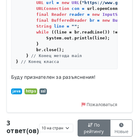
URL
url
=
new
URL
(
"https://www.google.co
URLConnection
con
=
 url.openConnection();
final
Reader
reader
=
new
InputStreamRea
final
BufferedReader
br
=
new
BufferedRe
String
line
=
""
;

while
 ((line = br.readLine()) != 
null
) {

            System.out.println(line);

        }        

        br.close();

    } 
// Конец метода main 
} 
// Конец класса 
Буду признателен за разъяснения!
java
https
ssl
Пожаловаться
3
По
ответ(ов)
рейтингу
Новые