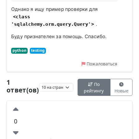
Однако я ищу пример проверки для
<class
.
'sqlalchemy.orm.query.Query'>
Буду признателен за помощь. Спасибо.
python
testing
Пожаловаться
1
По
ответ(ов)
рейтингу
Новые
0