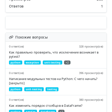
Ответов
1
Похожие вопросы
0 ответ(ов)
328 просмотр(ов)
Как правильно проверить, что исключение возникает в
pytest?
python
exception
unit-testing
+2
0 ответ(ов)
396 просмотр(ов)
Написание модульных тестов на Python: С чего начать?
[закрыто]
python
unit-testing
testing
0 ответ(ов)
380 просмотр(ов)
Как изменить порядок столбцов в DataFrame?
python
pandas
dataframe
+2