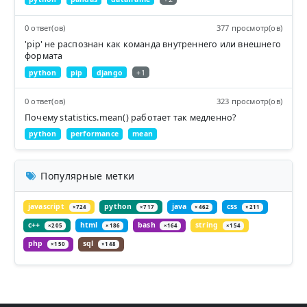
0 ответ(ов)
377 просмотр(ов)
'pip' не распознан как командa внутреннего или внешнего
формата
python
pip
django
+1
0 ответ(ов)
323 просмотр(ов)
Почему statistics.mean() работает так медленно?
python
performance
mean
Популярные метки
javascript
python
java
css
×724
×717
×462
×211
c++
html
bash
string
×205
×186
×164
×154
php
sql
×150
×148