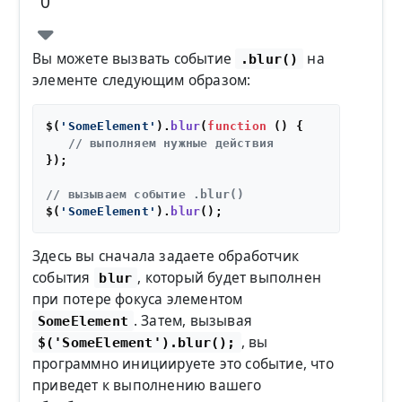
0
Вы можете вызвать событие
на
.blur()
элементе следующим образом:
$(
'SomeElement'
).
blur
(
function
 (
) {

// выполняем нужные действия
});

// вызываем событие .blur()
$(
'SomeElement'
).
blur
Здесь вы сначала задаете обработчик
события
, который будет выполнен
blur
при потере фокуса элементом
. Затем, вызывая
SomeElement
, вы
$('SomeElement').blur();
программно инициируете это событие, что
приведет к выполнению вашего