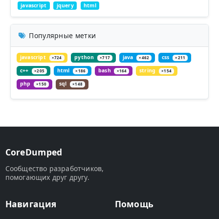
javascript
jquery
html
Популярные метки
javascript
python
java
css
×724
×717
×462
×211
c++
html
bash
string
×205
×186
×164
×154
php
sql
×150
×148
CoreDumped
Сообщество разработчиков,
помогающих друг другу.
Навигация
Помощь