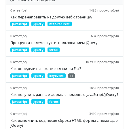
0 ответ(ов)
1485 просмотр(ов)
Как перенаправить на другую веб-страницу?
javascript
jquery
http-redirect
0 ответ(ов)
694 просмотр(ов)
Прокрутка к элементу с использованием jQuery
javascript
jquery
scroll
0 ответ(ов)
107993 просмотр(ов)
Как определить нажатие клавиши Esc?
javascript
jquery
keyevent
+1
0 ответ(ов)
1854 просмотр(ов)
Как получить данные формы с помощью JavaScript/jQuery?
javascript
jquery
forms
0 ответ(ов)
3410 просмотр(ов)
Как выполнить код после сброса HTML-формы с помощью
jQuery?