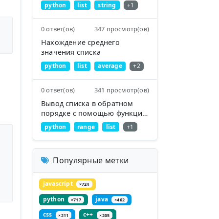
python
list
string
+1
0 ответ(ов)
347 просмотр(ов)
Нахождение среднего
значения списка
python
list
average
+2
0 ответ(ов)
341 просмотр(ов)
Вывод списка в обратном
порядке с помощью функции
range()
python
range
list
+1
Популярные метки
javascript
×724
python
java
×717
×462
css
c++
×211
×205