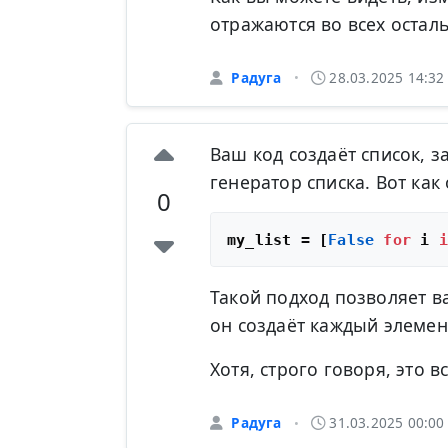
отражаются во всех остал
Радуга
28.03.2025 14:3
•
Ваш код создаёт список,
генератор списка. Вот как
0
my_list = [
False
for
 i 
i
Такой подход позволяет в
он создаёт каждый элемен
Хотя, строго говоря, это в
Радуга
31.03.2025 00:00
•