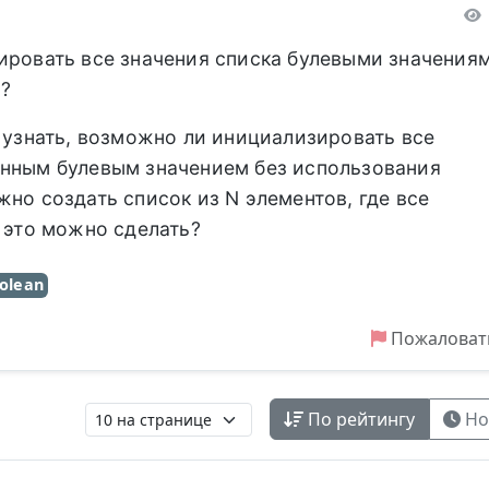
ировать все значения списка булевыми значения
?
ы узнать, возможно ли инициализировать все
ённым булевым значением без использования
жно создать список из N элементов, где все
к это можно сделать?
olean
Пожаловат
По рейтингу
Но