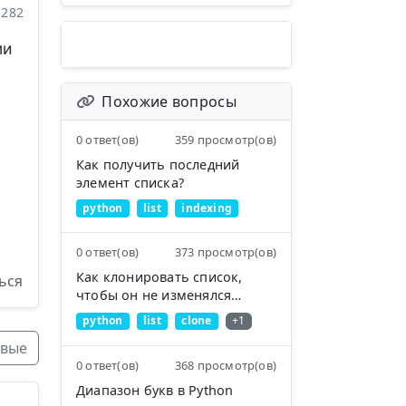
282
ми
Похожие вопросы
0 ответ(ов)
359 просмотр(ов)
Как получить последний
элемент списка?
python
list
indexing
0 ответ(ов)
373 просмотр(ов)
Как клонировать список,
ься
чтобы он не изменялся
неожиданно после
python
list
clone
+1
присваивания?
вые
0 ответ(ов)
368 просмотр(ов)
Диапазон букв в Python