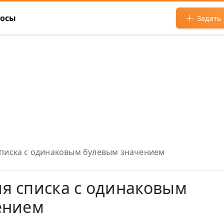
росы
Задать
писка с одинаковым булевым значением
я списка с одинаковым
ением