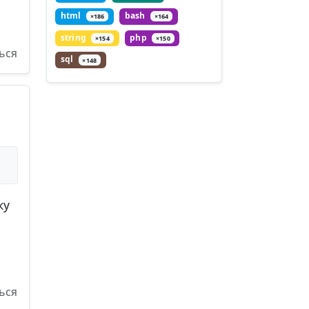
html
bash
×186
×164
string
php
×154
×150
ься
sql
×148
ку
ься