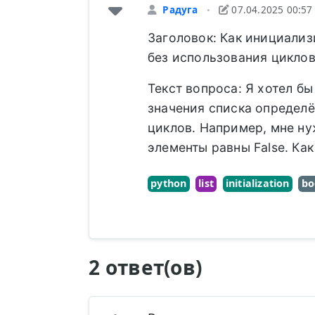
Радуга
07.04.2025 00:57
•
Заголовок: Как инициализ
без использования циклов
Текст вопроса: Я хотел б
значения списка определ
циклов. Например, мне ну
элементы равны False. Ка
python
list
initialization
bo
2 ответ(ов)