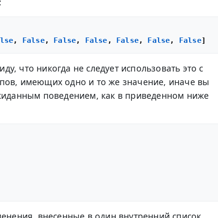
:
lse
, 
False
, 
False
, 
False
, 
False
, 
False
, 
False
ду, что никогда не следует использовать это с
ов, имеющих одно и то же значение, иначе вы
ожиданным поведением, как в приведенном ниже
менения, внесенные в один внутренний список,