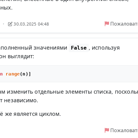
ьных.
Пожаловат
2
30.03.2025 04:48
•
 заполненный значениями
, используя
False
 он выглядит:
n
range
ам изменить отдельные элементы списка, посколь
т независимо.
сё же является циклом.
Пожаловат