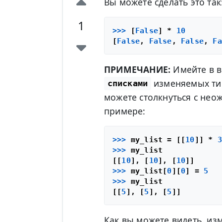
Вы можете сделать это так
1
>>> 
[
False
] * 
10
[
False
, 
False
, 
False
, 
Fa
ПРИМЕЧАНИЕ:
Имейте в ви
изменяемых тип
списками
можете столкнуться с не
примере:
>>> 
my_list = [[
10
]] * 
3
>>> 
my_list

[[
10
], [
10
], [
10
>>> 
my_list[
0
][
0
] = 
5
>>> 
my_list

[[
5
], [
5
], [
5
Как вы можете видеть, из