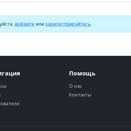
уйста,
войдите
или
зарегистрируйтесь
игация
Помощь
осы
О нас
и
Контакты
ователи