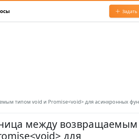
росы
Задать
аемым типом void и Promise<void> для асинхронных фу
азница между возвращаемым
romise<void> для