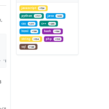
javascript
×724
python
java
×717
×462
х,
css
c++
×211
×205
html
bash
×186
×164
string
php
×154
×150
sql
×148
у 'Promise<void>'
В
ься