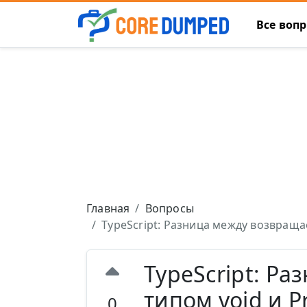
Все воп
Главная
Вопросы
TypeScript: Разница между возвращ
TypeScript: Р
типом void и P
0