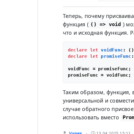
Теперь, почему присваива
функция (
) мо
() => void
что и исходная функция.
declare
let
voidFunc
: 
()
declare
let
promiseFunc
:
voidFunc = promiseFunc; 
promiseFunc = voidFunc; 
Таким образом, функция
универсальной и совмест
случае обратного присвое
использовать вместо
Pro
Vynex
13.04.2025 15:11
•