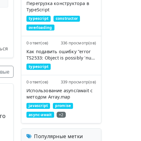
Перегрузка конструктора в
TypeScript
typescript
constructor
overloading
0 ответ(ов)
336 просмотр(ов)
ься
Как подавить ошибку "error
TS2533: Object is possibly 'null'
or 'undefined'"?
typescript
вые
0 ответ(ов)
339 просмотр(ов)
Использование async/await с
методом Array.map
javascript
promise
го
async-await
+2
Популярные метки