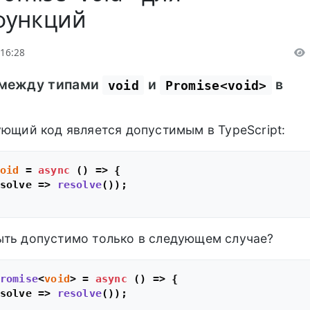
функций
 16:28
а между типами
и
в
void
Promise<void>
ующий код является допустимым в TypeScript:
oid
 = 
async
 () => {

solve
 =>
resolve
());

ыть допустимо только в следующем случае?
romise
<
void
> = 
async
 () => {

solve
 =>
resolve
());
