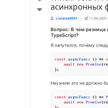
асинхронных 
Lunarae9551
11.04.2025
•
Вопрос: В чем разниц
TypeScript?
Я запутался, почему след
const
asyncFunc
: 
() =>
v
await
new
Promise
(
re
Неужели это не должно б
const
asyncFunc
: 
() =>
P
await
new
Promise
(
re