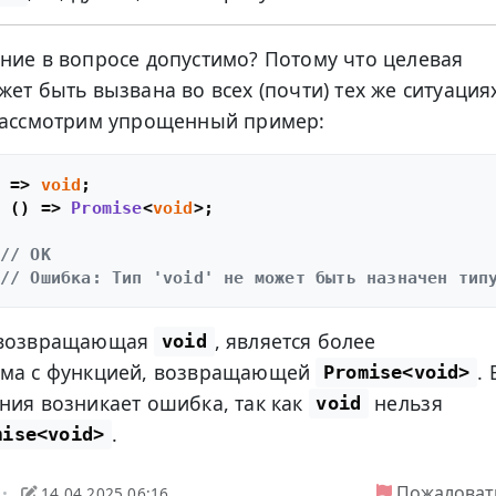
ние в вопросе допустимо? Потому что целевая
жет быть вызвана во всех (почти) тех же ситуация
 Рассмотрим упрощенный пример:
 =>
void
 
() =>
Promise
<
void
>;

// OK
// Ошибка: Тип 'void' не может быть назначен тип
, возвращающая
, является более
void
има с функцией, возвращающей
. 
Promise<void>
ния возникает ошибка, так как
нельзя
void
.
mise<void>
Пожаловат
14.04.2025 06:16
•