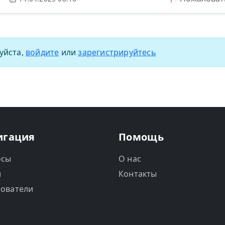
уйста,
войдите
или
зарегистрируйтесь
игация
Помощь
осы
О нас
и
Контакты
ователи