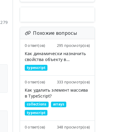
279
Похожие вопросы
0 ответ(ов)
295 просмотр(ов)
Как динамически назначить
свойства объекту в
TypeScript?
typescript
0 ответ(ов)
333 просмотр(ов)
Как удалить элемент массива
в TypeScript?
collections
arrays
typescript
0 ответ(ов)
348 просмотр(ов)